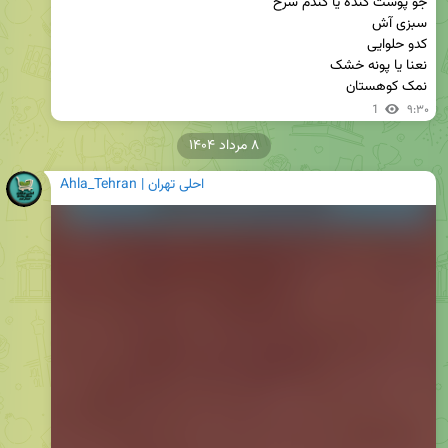
نمک کوهستان
1
۹:۳۰
۸ مرداد ۱۴۰۴
Ahla_Tehran | احلی تهران