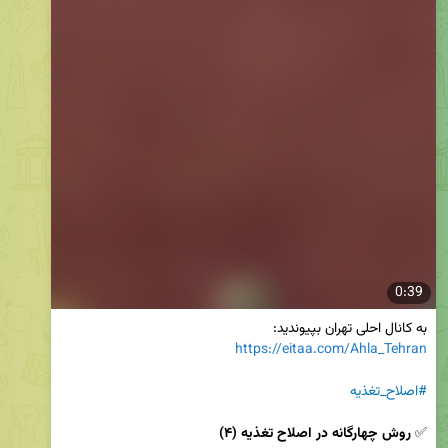
0:39
به کانال احلی تهران بپیوندید:

https://eitaa.com/Ahla_Tehran
#اصلاح_تغذیه
✅ 
روش چهارگانه در اصلاح تغذیه (۴)