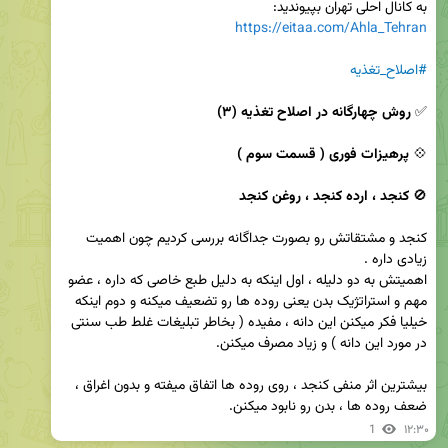
به کانال احلی تهران بپیوندید:

https://eitaa.com/Ahla_Tehran
#اصلاح_تغذیه
✅ 
روش چهارگانه در اصلاح تغذیه (۳)
💠 
پرهیزات فوری ( قسمت سوم )
🚫 
کنجد ، ارده کنجد ، روغن کنجد
کنجد و مشتقاتش رو بصورت جداگانه بررسی کردیم چون اهمیت 
اهمیتش به دو دلیله ، اول اینکه به دلیل طبع خاصی که داره ، عضو 
مهم و استراتژیک بدن یعنی روده ها رو تضعیف میکنه و دوم اینکه 
خیلیا فکر میکنن این دانه ، مفیده ( بخاطر تبلیغات غلط طب سنتی 
بیشترین اثر منفی کنجد ، روی روده ها اتفاق میفته و بدون اغراق ، 
ضعف روده ها ، بدن رو نابود میکنن.
1
۱۲:۳۰