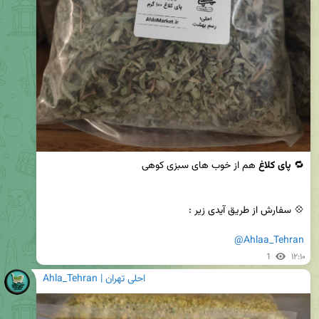
🔁 
پای کلاغ
@Ahlaa_Tehran
1
۱۲:۱۰
Ahla_Tehran | احلی تهران