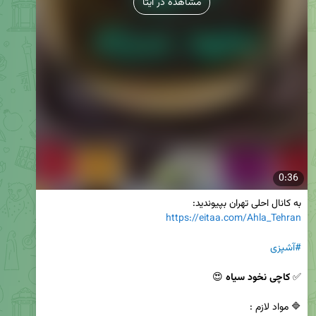
مشاهده در ایتا
0:36
به کانال احلی تهران بپیوندید:

https://eitaa.com/Ahla_Tehran
#آشپزی
✅ 
کاچی نخود سیاه