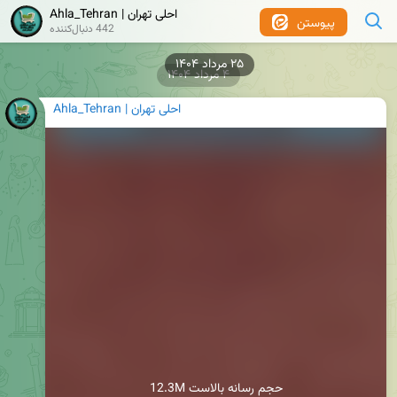
Ahla_Tehran | احلی تهران
پیوستن
442 دنبال‌کننده
۴ مرداد ۱۴۰۴
Ahla_Tehran | احلی تهران
12.3M حجم رسانه بالاست