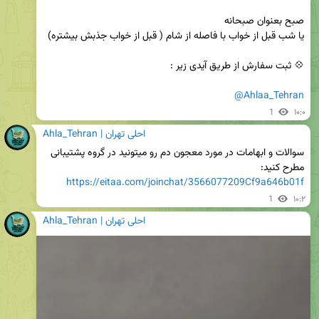
@Ahlaa_Tehran
1
۱۰:۰
Ahla_Tehran | احلی تهران
سوالات و ابهامات در مورد معجون دم رو میتونید در گروه پشتیبانی  
مطرح کنید:

https://eitaa.com/joinchat/3566077209Cf9a646b01f
1
۱۰:۲
Ahla_Tehran | احلی تهران