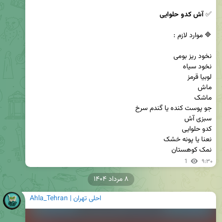
✅ 
آش کدو حلوایی
نمک کوهستان
1
۹:۳۰
۸ مرداد ۱۴۰۴
Ahla_Tehran | احلی تهران