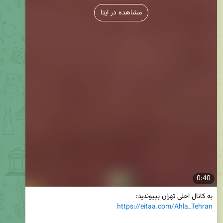
مشاهده در ایتا
0:40
به کانال احلی تهران بپیوندید:

https://eitaa.com/Ahla_Tehran