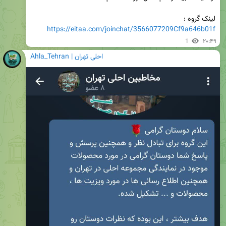
لینک گروه :

https://eitaa.com/joinchat/3566077209Cf9a646b01f
1
۲۰:۴۹
Ahla_Tehran | احلی تهران