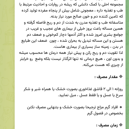
مجموعه احلی با کمک دانشی که ریشه در روایات و احادیث مرتبط با 
طب و تغذیه داره ، معجونی شامل بیش از پنجاه مفرده تولید کرده 
متاسفانه طب و تغذیه مدرن به شدت از دم و ریح فاصله گرفته و 
همین مساله باعث بروز خیلی از بیماری های عجیب و غریب در 
جوامع بشری امروز شده و اکثر آدمها دچار کم‌خونی و ضعف دم 
هستن و این مساله تبدیل به بحران شده ، چون  ضعف این طبایع 
لذا تقویت دم و ریح رکن و پیش نیاز همه درمان ها محسوب میشه 
و بدون اون ، هیچ درمانی نه تنها اثرگذار نیست بلکه وضع  رو خرابتر 
🔷️ 
مقدار مصرف :
روزانه ۱ الی ۲ قاشق غذاخوری بصورت خشک یا همراه شیر و شکر 
🔸️ افراد گرم مزاج ترجیحا بصورت خشک و بتنهایی مصرف نکنن 
🔷️ 
زمان مصرف :