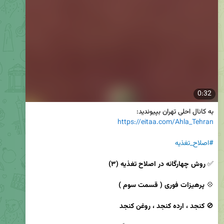
0:32
به کانال احلی تهران بپیوندید:

https://eitaa.com/Ahla_Tehran
#اصلاح_تغذیه
✅ 
روش چهارگانه در اصلاح تغذیه (۳)
💠 
پرهیزات فوری ( قسمت سوم )
🚫 
کنجد ، ارده کنجد ، روغن کنجد