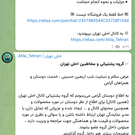
🌺 احلا فقط یک فروشگاه نیست 🌺

https://eitaa.com/joinchat/2437480544C33728f104d
💠 به کانال احلی تهران بپیوندید:

https://eitaa.com/Ahla_Tehran
1
۱۸:۳۱
Ahla_Tehran | احلی تهران
✅ 
گروه پشتیبانی و مخاطبین احلی تهران 
عرض سلام و تسلیت شب اربعین حسینی ، خدمت دوستان و 
به اطلاع دوستان گرامی می‌رسونم که گروه پشتیبانی کانال احلی تهران 
(همین کانال) برای اطلاع از نظر دوستان در مورد محصولات و 
همچنین محتوای کانال و ... ایجاد شده و عزیزانی که تمایل دارن با 
مدیر نمایندگی تهران ارتباط داشته باشن و یا سوالی و نظری در مورد 
محصولات و قیمت ها و هماهنگی جهت مراجعه و ویزیت دارند ، 