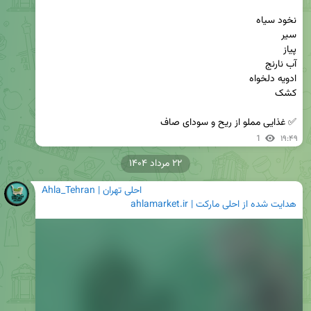
✅ غذایی مملو از ریح و سودای صاف
1
۱۹:۴۹
۲۲ مرداد ۱۴۰۴
Ahla_Tehran | احلی تهران
هدایت شده از
احلی مارکت | ahlamarket.ir