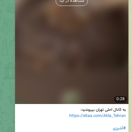
مشاهده در ایتا
0:28
به کانال احلی تهران بپیوندید:

https://eitaa.com/Ahla_Tehran
#آشپزی