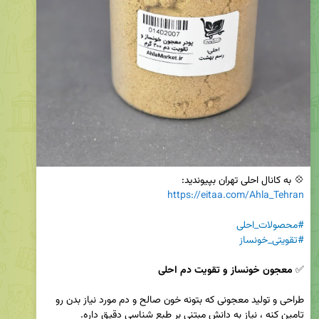
💠 به کانال احلی تهران بپیوندید:

https://eitaa.com/Ahla_Tehran
#محصولات_احلی
#تقویتی_خونساز
✅️ 
معجون خونساز و تقویت دم احلی
طراحی و تولید معجونی که بتونه خون صالح و دم مورد نیاز بدن رو 