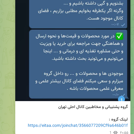
لینک گروه :

https://eitaa.com/joinchat/3566077209Cf9a646b01f
1
۲۰:۵۵