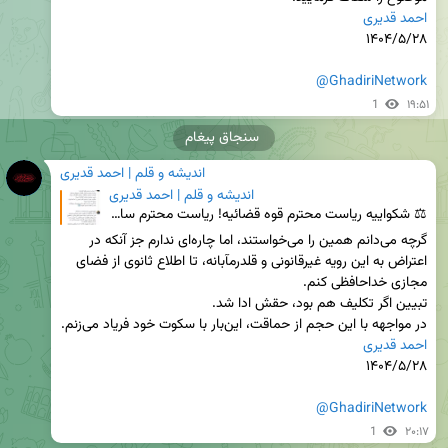
احمد قدیری
@GhadiriNetwork
1
۱۹:۵۱
سنجاق پیغام
اندیشه و قلم | احمد قدیری
اندیشه و قلم | احمد قدیری
⚖ شکواییه ریاست محترم قوه قضائیه! ریاست محترم سازمان قضائی نیروهای مسلح! فرمانده محترم حفاظت سازمان
گرچه می‌دانم همین را می‌خواستند، اما چاره‌ای ندارم جز آنکه در 
اعتراض به این رویه غیرقانونی و قلدرمآبانه، تا اطلاع ثانوی از فضای 
در مواجهه با این حجم از حماقت، این‌بار با سکوت خود فریاد می‌زنم.

احمد قدیری
@GhadiriNetwork
1
۲۰:۱۷