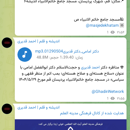
@masjedekhatam
🆔 
1
۲۱:۵۴
اندیشه و قلم | احمد قدیری
دکتر امامی_دکتر قدیری01290504.mp3
زمان:
1:39:40
حجم: 48.8M
☢ مناظره دکتر 
احمد قدیری
 و حجت‌الاسلام دکتر ابوالفضل امامی با 
عنوان «سلاح هسته‌ای و صلاح هسته‌ای؛ بمب اتم از منظر فقهی و 
@GhadiriNetwork
1
۲۱:۵۵
اندیشه و قلم | احمد قدیری
هدایت شده از
کانال فرهنگی مدینه العلم