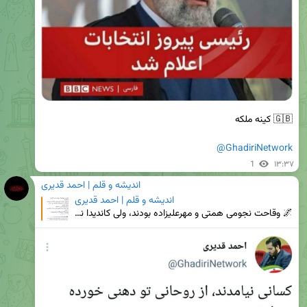
@GhadiriNetwork
1
۱۳:۳۷
اندیشه و قلم | احمد قدیری
اندیشه و قلم | احمد قدیری
🌌 وقاحت نجومی ‏همتی و مهرعلیزاده بودند، ولی کاندیدا نداشتیم؛ از همتی حمایت کردیم، ولی از او اسم نبر