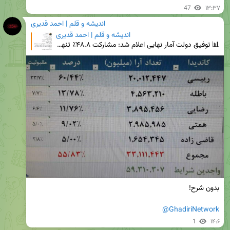
47
۱۳:۳۷
اندیشه و قلم | احمد قدیری
اندیشه و قلم | احمد قدیری
📊 توفیق دولت ‏آمار نهایی اعلام شد: مشارکت ۴۸.۸٪ تنها ۱.۲٪ فاصله تا مرز ۵۰٪ آقایان روحانی و رحمانی!
@GhadiriNetwork
1
۱۴:۶