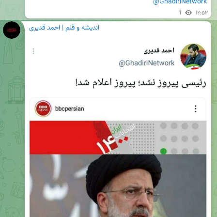
@GhadiriNetwork
1
۱۲:۵۲
اندیشه و قلم | احمد قدیری