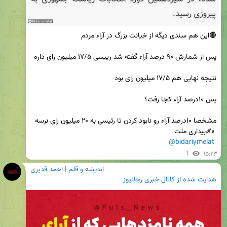
@bidariymelat
1
۱۵:۲۳
اندیشه و قلم | احمد قدیری
هدایت شده از
کانال خبری رجانیوز