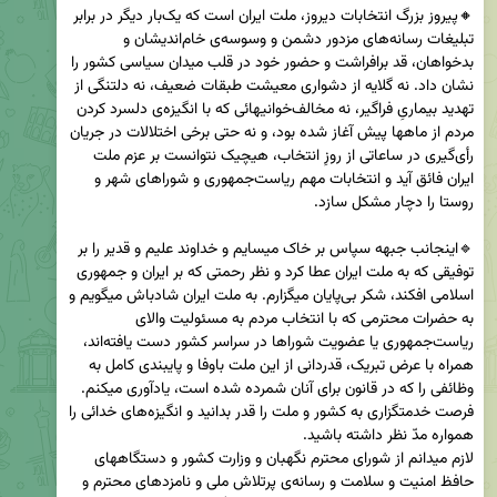
🔸پیروز بزرگ انتخابات دیروز، ملت ایران است که یک‌بار دیگر در برابر 
تبلیغات رسانه‌های مزدور دشمن و وسوسه‌ی خام‌اندیشان و 
بدخواهان، قد برافراشت و حضور خود در قلب میدان سیاسی کشور را 
نشان داد. نه گلایه از دشواری معیشت طبقات ضعیف، نه دلتنگی از 
تهدید بیماریِ فراگیر، نه مخالف‌خوانیهائی که با انگیزه‌ی دلسرد کردن 
مردم از ماهها پیش آغاز شده بود، و نه حتی برخی اختلالات در جریان 
رأی‌گیری در ساعاتی از روزِ انتخاب، هیچیک نتوانست بر عزم ملت 
ایران فائق آید و انتخابات مهم ریاست‌جمهوری و شوراهای شهر و 
🔹اینجانب جبهه سپاس بر خاک میسایم و خداوند علیم و قدیر را بر 
توفیقی که به ملت ایران عطا کرد و نظر رحمتی که بر ایران و جمهوری 
اسلامی افکند، شکر بی‌پایان میگزارم. به ملت ایران شادباش میگویم و 
به حضرات محترمی که با انتخاب مردم به مسئولیت والای 
ریاست‌جمهوری یا عضویت شوراها در سراسر کشور دست یافته‌اند، 
همراه با عرض تبریک، قدردانی از این ملت باوفا و پایبندی کامل به 
وظائفی را که در قانون برای آنان شمرده شده است، یادآوری میکنم. 
فرصت خدمتگزاری به کشور و ملت را قدر بدانید و انگیزه‌های خدائی را 
لازم میدانم از شورای محترم نگهبان و وزارت کشور و دستگاههای 
حافظ امنیت و سلامت و رسانه‌ی پرتلاش ملی و نامزدهای محترم و 