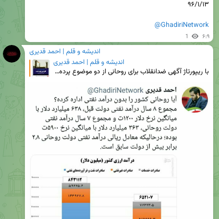
@GhadiriNetwork
1
۶:۹
اندیشه و قلم | احمد قدیری
اندیشه و قلم | احمد قدیری
با ریپورتاژ آگهی ضدانقلاب برای روحانی از دو موضوع پرده‌برداری شد: خط و ربط جریان نفاق و دیگری دروغ چ