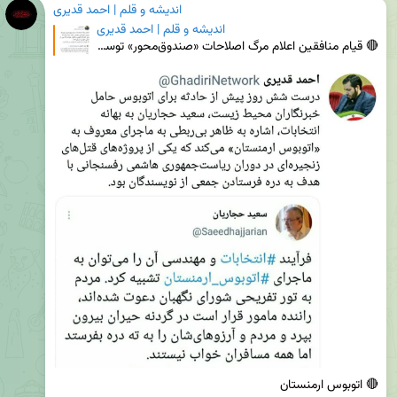
اندیشه و قلم | احمد قدیری
اندیشه و قلم | احمد قدیری
🔴 قیام منافقین ‏اعلام مرگ اصلاحات ‌«صندوق‌محور» توسط سعید حجاریان، معنایی ندارد جز ارسال کد برای آغ