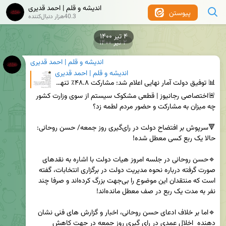
اندیشه و قلم | احمد قدیری
پیوستن
40.3هزار دنبال‌کننده
۲ تیر ۱۴۰۰
اندیشه و قلم | احمد قدیری
اندیشه و قلم | احمد قدیری
📊 توفیق دولت ‏آمار نهایی اعلام شد: مشارکت ۴۸.۸٪ تنها ۱.۲٪ فاصله تا مرز ۵۰٪ آقایان روحانی و رحمانی!
🚨اختصاصی رجانیوز | قطعی مشکوک سیستم از سوی وزارت کشور 
🔻سرپوش بر افتضاح دولت در رای‌گیری روز جمعه/ حسن روحانی: 
🔹حسن روحانی در جلسه امروز هیات دولت با اشاره به نقدهای 
صورت گرفته درباره نحوه مدیریت دولت در برگزاری انتخابات، گفته 
است که منتقدان این موضوع را بی‌جهت بزرگ کرده‌اند و صرفا چند 
🔹اما بر خلاف ادعای حسن روحانی، اخبار و گزارش های فنی نشان 
دهنده  اخلال عمدی در رای گیری روز جمعه در جهت کاهش 