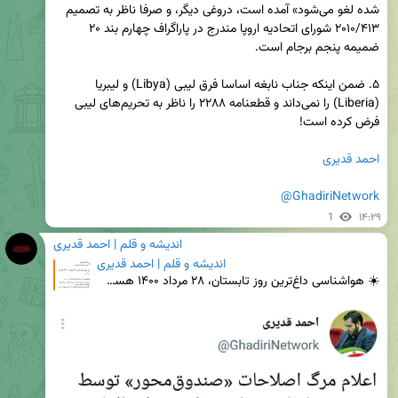
شده لغو می‌شود» آمده است، دروغی دیگر، و صرفا ناظر به تصمیم 
۲۰۱۰/۴۱۳ شورای اتحادیه اروپا مندرج در پاراگراف چهارم بند ۲۰ 
۵. ضمن اینکه جناب نابغه اساسا فرق لیبی (Libya) و لیبریا 
(Liberia) را نمی‌داند و قطعنامه ۲۲۸۸ را ناظر به تحریم‌های لیبی 
احمد قدیری
@GhadiriNetwork
1
۱۴:۲۹
اندیشه و قلم | احمد قدیری
اندیشه و قلم | احمد قدیری
☀️ هواشناسی ‏داغ‌ترین روز تابستان، ۲۸ مرداد ۱۴۰۰ هست. ۱۴۰۰/۴/۲ @GhadiriNetwork