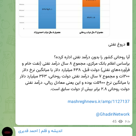
براساس اعلام بانک مرکزی، مجموع ۸ سال درآمد نفتی (نفت خام و 
فرآورده‌های نفتی) دولت قبل، ۶۳۸ میلیارد دلار با میانگین نرخ دلار 
۱۲۰۰ت و مجموع ۷ سال درآمد نفتی دولت روحانی، ۳۶۳ میلیارد دلار 
با میانگین نرخ ۵۹۰۰ت بوده و این یعنی معادل ریالی، درآمد نفتی 
mashreghnews.ir/amp/1127137
@GhadiriNetwork
45
۶:۱۰
اندیشه و قلم | احمد قدیری