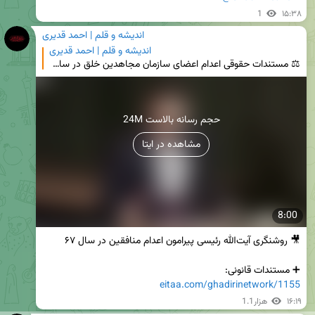
1
۱۵:۳۸
اندیشه و قلم | احمد قدیری
اندیشه و قلم | احمد قدیری
⚖ مستندات حقوقی اعدام اعضای سازمان مجاهدین خلق در سال ۶۷ بحث مبنای قانونی اعدام اعضای باقی مانده گر
24M حجم رسانه بالاست
مشاهده در ایتا
8:00
➕ مستندات قانونی:

eitaa.com/ghadirinetwork/1155
۱۶:۱۹
1.1هزار