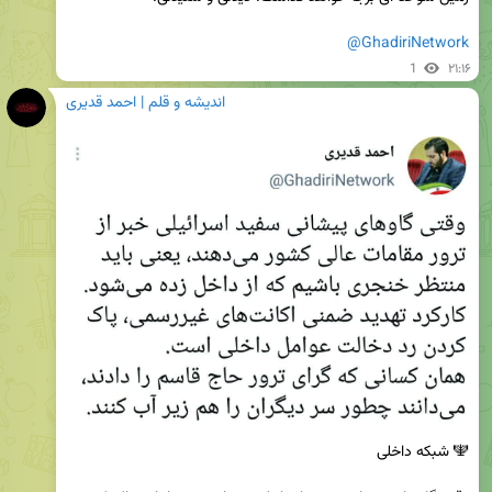
@GhadiriNetwork
1
۲۱:۱۶
اندیشه و قلم | احمد قدیری