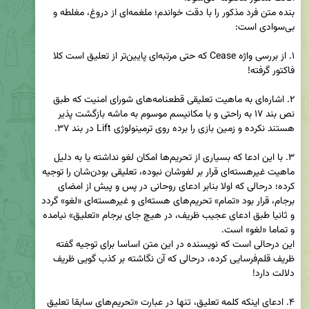
بنده متن فرد مذکور را با دقت خواندم؛ ملغمه‌ای از دروغ، مغلطه و 
۱. از بررسی واژه Cease که حتی مرتبه‌ای پایین‌تر از تعلیق است کلا 
۲. اشاره‌ای به ماهیت تعلیقی قطعنامه‌های شورای امنیت که طبق 
نص بند ۱۷ به راحتی و با مکانیسم موسوم به ماشه بازگشت پذیر 
۳. با این ادعا که بسیاری از تحریم‌ها امکان لغو نداشته یا به دلیل 
ماهیت غیرهسته‌ای قرار بر لغوشان نبوده، تعلیقی بودن‌شان را توجیه 
کرده؛ درحالی که اولا بنابر ادعای روحانی در پس و پیش از امضای 
برجام، قرار بود «تمام» تحریم‌های هسته‌ای و غیرهسته‌ای «لغو» گردد 
و ثانیا طبق ادعای عجیب ظریف، در هیچ جای برجام «تعلیق» نیامده 
این درحالی است که نویسنده در این متن اساسا برای توجیه گفته 
ظریف قلم‌فرسایی کرده، درحالی که آن نگاشته بر کذب گویی ظریف 
۴. ادعای اینکه کلمه تعلیق، تنها در عبارت «تحریم‌های سابقا تعلیق 