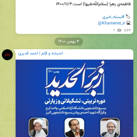
🏷 
#بسته_خبری
@Khamenei_ir
💻 
1
۱۱:۴۳
۴ بهمن ۱۴۰۰
اندیشه و قلم | احمد قدیری