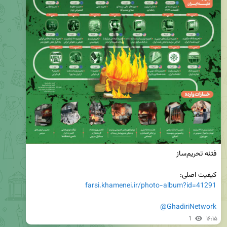
کیفیت اصلی:

farsi.khamenei.ir/photo-album?id=41291
@GhadiriNetwork
1
۱۶:۱۵