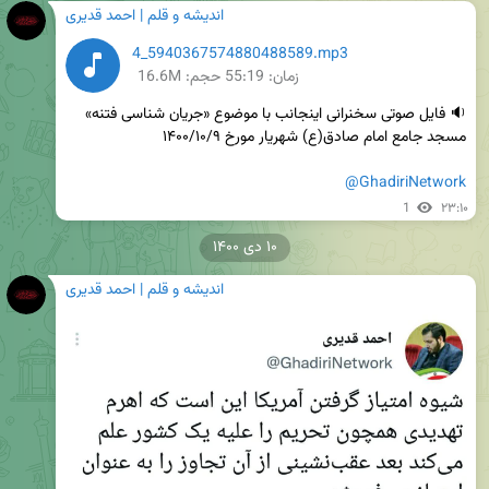
اندیشه و قلم | احمد قدیری
4_5940367574880488589.mp3
زمان:
55:19
حجم: 16.6M
@GhadiriNetwork
1
۲۳:۱۰
۱۰ دی ۱۴۰۰
اندیشه و قلم | احمد قدیری