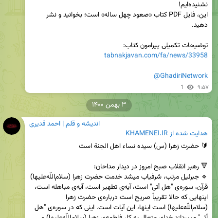
این، فایل PDF کتاب «صعود چهل ساله» است؛ بخوانید و نشر 
توضیحات تکمیلی پیرامون کتاب:

tabnakjavan.com/fa/news/33958
@GhadiriNetwork
1
۹:۵۷
۳ بهمن ۱۴۰۰
اندیشه و قلم | احمد قدیری
هدایت شده از
KHAMENEI.IR
🔹 جبرئیل مرتب، شرفیاب میشد خدمت حضرت زهرا (سلام‌اللّه‌علیها) 
قرآن، سوره‌ی "هل أتی" است، آیه‌ی تطهیر است، آیه‌ی مباهله است، 
اینهایی که حالا تقریباً صریح است درباره‌ی حضرت زهرا 
(سلام‌اللّه‌علیها) است اینها، این آیات است. اینی که در سوره‌ی "هل 
أتی" میپردازد خدای متعال به کار فاطمه‌ی زهرا (سلام‌اللّه‌علیها) و 