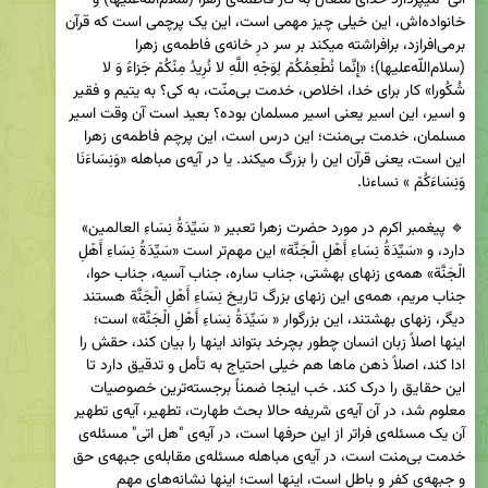
خانواده‌اش، این خیلی چیز مهمی است، این یک پرچمی است که قرآن 
بر‌می‌افرازد، برافراشته میکند بر سر درِ خانه‌ی فاطمه‌ی زهرا 
(سلام‌اللّه‌علیها)؛ «إِنَّما نُطْعِمُكُمْ لِوَجْهِ اللَّهِ لا نُرِيدُ مِنْكُمْ جَزاءً وَ لا 
شُكُورا» کار برای خدا، اخلاص،‌ خدمت بی‌منّت، به کی؟ به یتیم و فقیر 
و اسیر، این اسیر یعنی اسیر مسلمان بوده؟ بعید است آن وقت اسیر 
مسلمان، خدمت بی‌منت؛ این درس است، این پرچم فاطمه‌ی زهرا 
این است، یعنی قرآن این را بزرگ میکند. یا در آیه‌ی مباهله «وَنِسَاءَنَا 
🔹 پیغمبر اکرم در مورد حضرت زهرا تعبیر « سَيِّدَةُ نِسَاءِ العالمین» 
دارد، و «سَيِّدَةُ نِسَاءِ أَهْلِ الْجَنَّة» این مهم‌تر است «سَيِّدَةُ نِسَاءِ أَهْلِ 
الْجَنَّة» همه‌ی زنهای بهشتی، جناب ساره، جناب آسیه، جناب حوا، 
جناب مریم، همه‌ی این زنهای بزرگ تاریخ نِسَاءِ أَهْلِ الْجَنَّة هستند 
دیگر، زنهای بهشتند، این بزرگوار « سَيِّدَةُ نِسَاءِ أَهْلِ الْجَنَّة» است؛ 
اینها اصلاً زبان انسان چطور بچرخد بتواند اینها را بیان کند، حقش را 
ادا کند، اصلاً ذهن ماها هم خیلی احتیاج به تأمل و تدقیق دارد تا 
این حقایق را درک کند. خب اینجا ضمناً برجسته‌ترین خصوصیات 
معلوم شد، در آن آیه‌ی شریفه حالا بحث طهارت، تطهیر، آیه‌ی تطهیر 
آن یک مسئله‌ی فراتر از این حرفها است، در آیه‌ی "هل ‌اتی" مسئله‌ی 
خدمت بی‌منت است، در آیه‌ی مباهله مسئله‌ی مقابله‌ی جبهه‌ی حق 
و جبهه‌ی کفر و باطل است، اینها است؛ اینها نشانه‌های مهم 