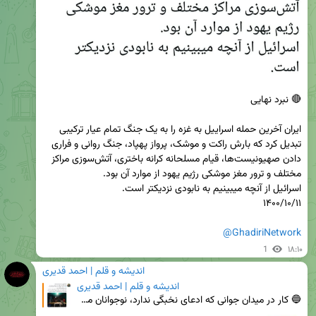
‏ایران آخرین حمله اسراییل به غزه را به یک جنگ تمام عیار ترکیبی 
تبدیل کرد که بارش راکت و موشک، پرواز پهپاد، جنگ روانی و فراری 
دادن صهیونیست‌ها، قیام مسلحانه کرانه باختری، آتش‌سوزی مراکز 
@GhadiriNetwork
1
۱۸:۱۰
اندیشه و قلم | احمد قدیری
اندیشه و قلم | احمد قدیری
🔵 کار در میدان ‏جوانی که ادعای نخبگی ندارد، نوجوانان مسجد را به ‎#میدان آورده تا همزمان نذری دهنده