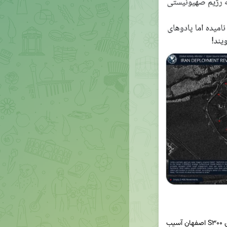
در عملیات دفع شده ۳۱ فروردین، یک سامانه پدافندی S۳۰۰ اصفهان آسیب 