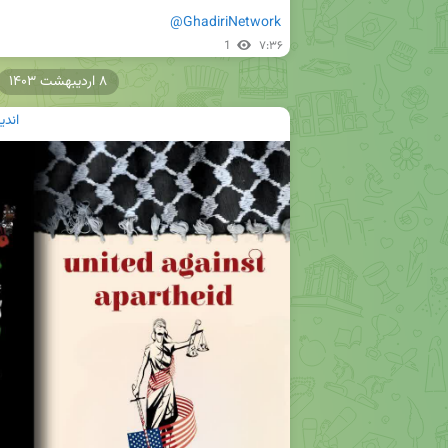
@GhadiriNetwork
1
۷:۳۶
۸ اردیبهشت ۱۴۰۳
اندی