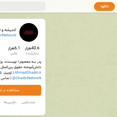
دانلود
اندیشه و ق
riNetwork
40.6هزار
6.1هزار
دنبال‌کننده
عکس
دانش‌آموخته حقوق بین‌الملل | سایت 
AhmadGhadiri.ir
 | توییتر، ت
@GhadiriNetwork
 | تماس 
مشاهده در ایت
چندسکویی
داغ‌ترین‌ها