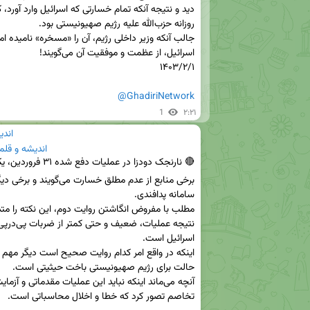
@GhadiriNetwork
1
۲:۲۱
اندی
اندیشه و قلم