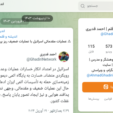
اند
۳۱ فروردین ۱۴۰۳
لم | احمد قدیری
اندی
@Ghadi
اندیشه و قلم
115
573
ویدیو
فایل
پدر سه معصوم | نویسنده، پژوهشگر و‌ مدرس | 
لگرام، و ویراستی 
@AhmadGhadiri
ا
قوانین
پرسش‌ها