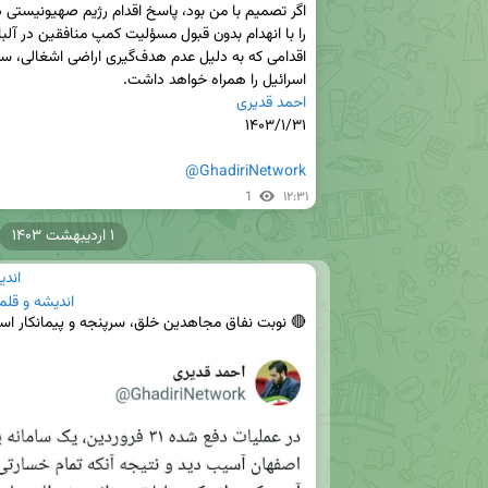
اسرائیل را همراه خواهد داشت.

احمد قدیری
@GhadiriNetwork
1
۱۲:۳۱
۱ اردیبهشت ۱۴۰۳
اندی
اندیشه و قلم