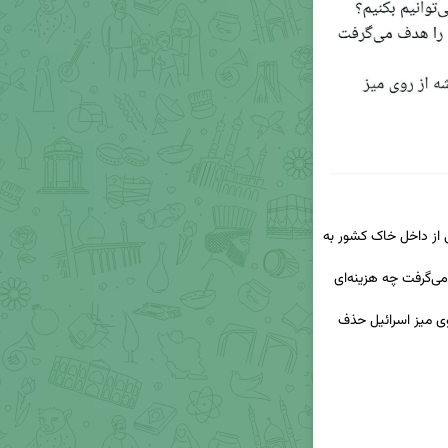
اگر در عملیاتی دیگر، ده‌ها ریز پرنده رژیم صهیونیستی از داخل خاک کشور به 
اگر این اقدام صفوف اول نماز عید فطر تهران را هدف می‌گرفت چه هزینه‌ای 
باید با عملیات دردناک، این گزینه را برای همیشه از روی میز اسرائیل حذف 