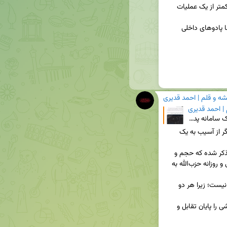
دید و نتیجه آنکه تمام خسارتی که اسرائیل وارد آورد، کمتر از یک عملیات 
جالب آنکه وزیر داخلی رژیم، آن را «مسخره» نامیده اما پادوهای داخلی 
شه و قلم | احمد قدیری
 | احمد قدیری
🔴 نارنجک دودزا در عملیات دفع شده ۳۱ فروردین، یک سامانه پدافندی S۳۰۰ اصفهان آسیب دید و نتیجه آنکه تم
برخی منابع از عدم مطلق خسارت می‌گویند و برخی دیگر از آسیب به یک 
مطلب با مفروض انگاشتن روایت دوم، این نکته را متذکر شده که حجم و 
نتیجه عملیات، ضعیف و حتی کمتر از ضربات پی‌درپی و روزانه حزب‌الله به 
اینکه در واقع امر کدام روایت صحیح است دیگر مهم نیست؛ زیرا هر دو 
آنچه می‌ماند اینکه نباید این عملیات مقدماتی و آزمایشی را پایان تقابل و 