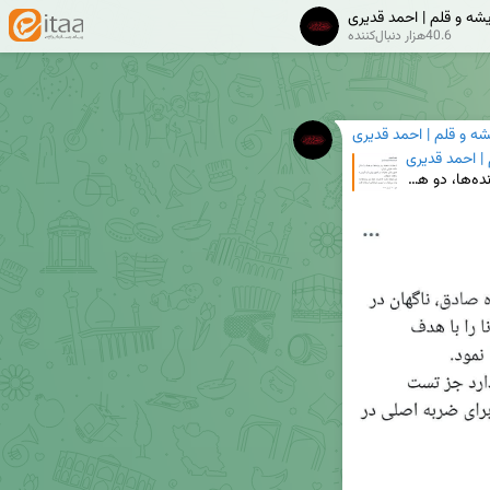
یشه و قلم | احمد قدیری
40.6هزار دنبال‌کننده
شه و قلم | احمد قدیری
 | احمد قدیری
⚠️ عملیات مقدماتی اسرائیل با عملیات ضعیف ریز پرنده‌ها، دو هدف را دنبال می‌کند: ۱. تست پدافند هوایی