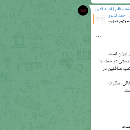
شه و قلم | احمد قدیری
 | احمد قدیری
⚠️ عملیات دردناک اگر در عملیاتی دیگر، ده‌ها ریز پرنده رژیم صهیونیستی از داخل خاک کشور به نقطه‌ای حی