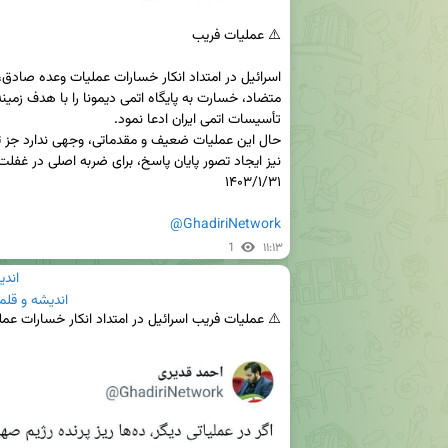
@GhadiriNetwork
1
۱۱:۱۳
اندی
اندیشه و قلم