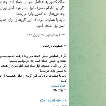
کنیم.

احمد قدیری
@GhadiriNetwork