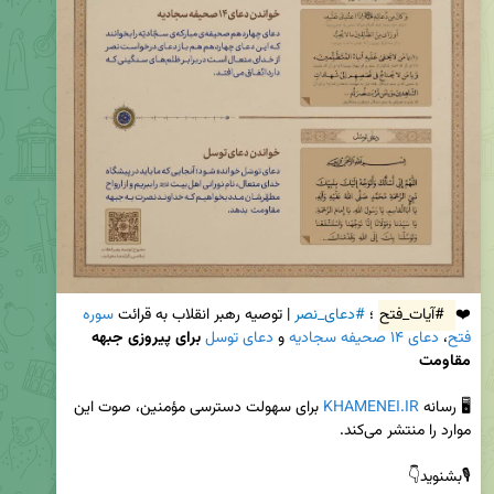
❤️ 
#آیات_فتح
؛ 
#دعای_نصر
 | توصیه رهبر انقلاب به قرائت 
سوره 
فتح
، 
دعای ۱۴ صحیفه سجادیه
 و 
دعای توسل
برای پیروزی جبهه 
مقاومت
🖥 رسانه 
KHAMENEI.IR
 برای سهولت دسترسی مؤمنین، صوت این 
🎙بشنوید👇