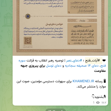
❤️ 
#آیات_فتح
؛ 
#دعای_نصر
 | توصیه رهبر انقلاب به قرائت 
سوره 
فتح
، 
دعای ۱۴ صحیفه سجادیه
 و 
دعای توسل
برای پیروزی جبهه 
مقاومت
🖥 رسانه 
KHAMENEI.IR
 برای سهولت دسترسی مؤمنین، صوت این 
🎙بشنوید👇
1
۱۷:۲