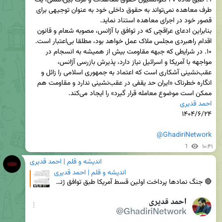
۹. طبق ماده ۲۷ کنوانسیون حقوق معاهدات و عرف بین‌المللی، یک 
طرف معاهده نمی‌تواند به حقوق داخلی خود به عنوان توجیهی برای 
بنابراین ادعای عراقچی که در توافق با آژانس، مصوبه شعام و قانون 
۱۰. در شرایطی که جبهه مقاومت بیش از همیشه به انسجام در 
مواجهه با آمریکا و اسرائیل نیاز دارد، پذیرش بازرسی آژانس، 
عقب‌نشینی آشکاری است که اعتماد به جمهوری اسلامی را زائل و 
انگاره خطرناک «ایران حد یقفی در عقب‌نشینی ندارد و مقاومت هم 
ممکن است موضوع معامله قرار گیرد» را ایجاد می‌کند.

احمد قدیری
@GhadiriNetwork
1
۱۰:۴۱
اندیشه و قلم | احمد قدیری
اندیشه و قلم | احمد قدیری
🔴 جنگ نمادها ‏پرداخت اولین قسط آمریکا طبق توافق ژنو، ۱۲ بهمن ۹۲، و ثبت کانال مالی نفت در برابر غذا