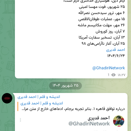
۲۵ آبان، آغاز ناآرامی‌های ۹۸

احمد قدیری
@GhadiriNetwork
1
۱۸:۲۷
۲۵ شهریور ۱۴۰۴
اندیشه و قلم | احمد قدیری
اندیشه و قلم | احمد قدیری
درباره توافق قاهره ۱. بنابر تجربه برجام، ادعاهای خارج از متن عراقچی، مطلقا قابل اعتماد نیست. ۲. در