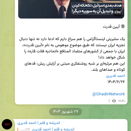
یک سلبریتی اینستاگرامی را هم سراغ دارم که ادعا دارد نه تنها دنبال 
تجزیه ایران نیستند که طبق موضوع موهومی به نام «آیین قدرت»، 
ایران با جمعی از کشورهای متضاد المنافع «اتحادیه فلات قاره» را 
این هم مرثیه‌ای بر شبه روشنفکری مبتنی بر آرایش ریش: قدهای 
کوتاه و صداهای بلند.

احمد قدیری
@GhadiriNetwork
1
۲۱:۴۰
۲۷ شهریور ۱۴۰۴
اندیشه و قلم | احمد قدیری
اندیشه و قلم | احمد قدیری