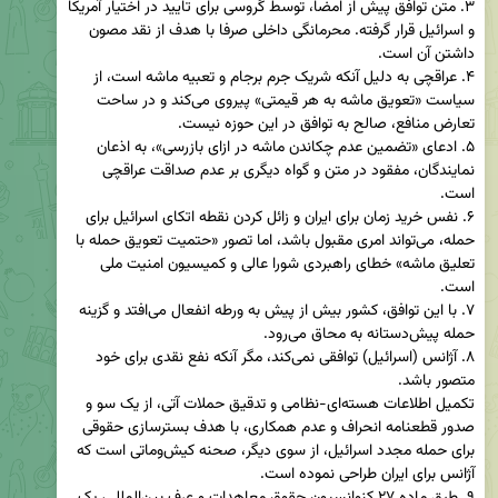
۳. متن توافق پیش از امضا، توسط گروسی برای تایید در اختیار آمریکا 
و اسرائیل قرار گرفته. محرمانگی داخلی صرفا با هدف از نقد مصون 
‏۴. عراقچی به دلیل آنکه شریک جرم برجام و تعبیه ماشه است، از 
سیاست «تعویق ماشه به هر قیمتی» پیروی می‌کند و در ساحت 
۵. ادعای «تضمین عدم چکاندن ماشه در ازای بازرسی»، به اذعان 
نمایندگان، مفقود در متن و گواه دیگری بر عدم صداقت عراقچی 
‏۶. نفس خرید زمان برای ایران و زائل کردن نقطه اتکای اسرائیل برای 
حمله، می‌تواند امری مقبول باشد، اما تصور «حتمیت تعویق حمله با 
تعلیق ماشه» خطای راهبردی شورا عالی و کمیسیون امنیت ملی 
۷. با این توافق، کشور بیش از پیش به ورطه انفعال می‌افتد و گزینه 
‏۸. آژانس (اسرائیل) توافقی نمی‌کند، مگر آنکه نفع نقدی برای خود 
تکمیل اطلاعات هسته‌ای-نظامی و تدقیق حملات آتی، از یک سو و 
صدور قطعنامه انحراف و عدم همکاری، با هدف بسترسازی حقوقی 
برای حمله مجدد اسرائیل، از سوی دیگر، صحنه کیش‌وماتی است که 