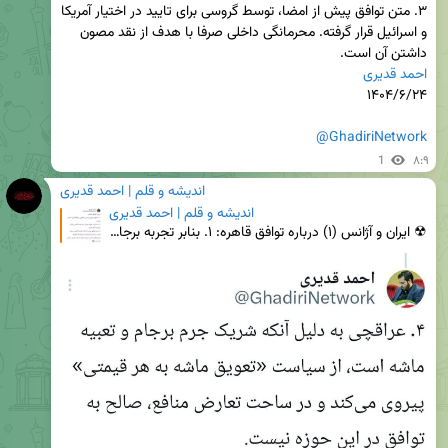
۳. متن توافق پیش از امضا، توسط گروسی برای تایید در اختیار آمریکا 
و اسرائیل قرار گرفته. محرمانگی داخلی صرفا با هدف از نقد مصون 
داشتن آن است.

احمد قدیری
@GhadiriNetwork
1
۸:۹
اندیشه و قلم | احمد قدیری
اندیشه و قلم | احمد قدیری
☢ ایران و آژانس (۱) درباره توافق قاهره: ۱. بنابر تجربه برجام، ادعاهای خارج از متن عراقچی، مطلقا قاب