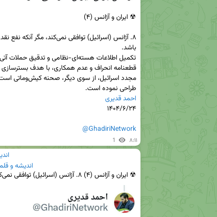
طراحی نموده است.

احمد قدیری
@GhadiriNetwork
1
۸:۱۱
اندی
اندیشه و قلم