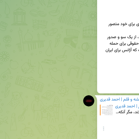
۸. آژانس (اسرائیل) توافقی نمی‌کند، مگر آنکه نفع نقدی برای خود متصور 
تکمیل اطلاعات هسته‌ای-نظامی و تدقیق حملات آتی، از یک سو و صدور 
قطعنامه انحراف و عدم همکاری، با هدف بسترسازی حقوقی برای حمله 
مجدد اسرائیل، از سوی دیگر، صحنه کیش‌وماتی است که آژانس برای ایران 
شه و قلم | احمد قدیری
 | احمد قدیری
☢ ایران و آژانس (۴) ۸. آژانس (اسرائیل) توافقی نمی‌کند، مگر آنکه نفع نقدی برای خود متصور باشد. تکمیل