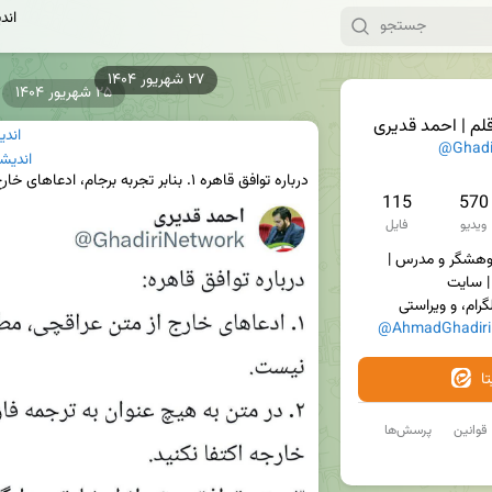
اند
۲۵ شهریور ۱۴۰۴
لم | احمد قدیری
اندی
@Ghadi
اندیش
115
570
ویدیو
فایل
پدر سه معصوم | نویسنده، پژوهشگر و‌ مدرس | 
لگرام، و ویراستی 
@AhmadGhadiri
ا
قوانین
پرسش‌ها