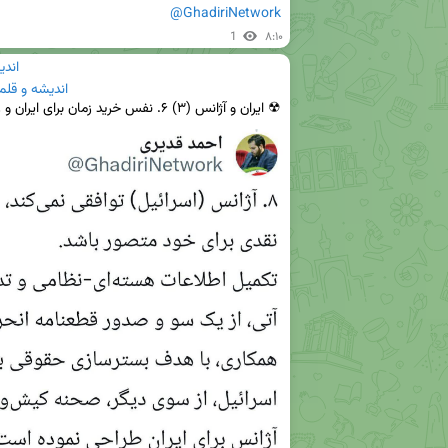
@GhadiriNetwork
1
۸:۱۰
اندی
اندیشه و قلم