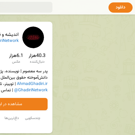
دانلود
اندیشه و ق
riNetwork
40.3هزار
6.1هزار
دنبال‌کننده
عکس
دانش‌آموخته حقوق بین‌الملل | سایت 
AhmadGhadiri.ir
 | توییتر، ت
@GhadiriNetwork
 | تماس 
مشاهده در ایت
چندسکویی
داغ‌ترین‌ها