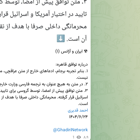
است.

احمد قدیری
@GhadiriNetwork
1
۸:۹