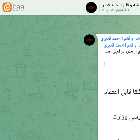
یشه و قلم | احمد قدیری
40.3هزار دنبال‌کننده
شه و قلم | احمد قدیری
ه و قلم | احمد قدیری
درباره توافق قاهره ۱. بنابر تجربه برجام، ادعاهای خارج از متن عراقچی، مطلقا قابل اعتماد نیست. ۲. در