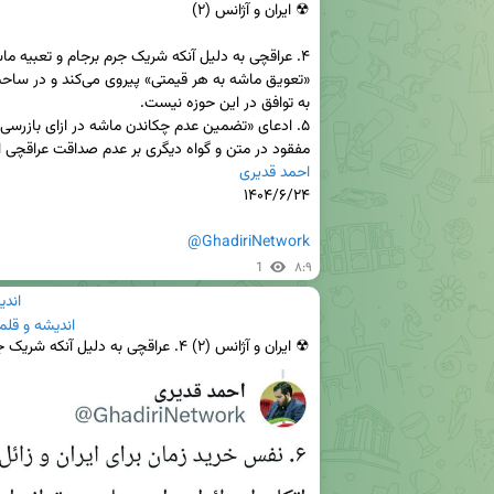
مفقود در متن و گواه دیگری بر عدم صداقت عراقچی 

احمد قدیری
@GhadiriNetwork
1
۸:۹
اندی
اندیشه و قلم