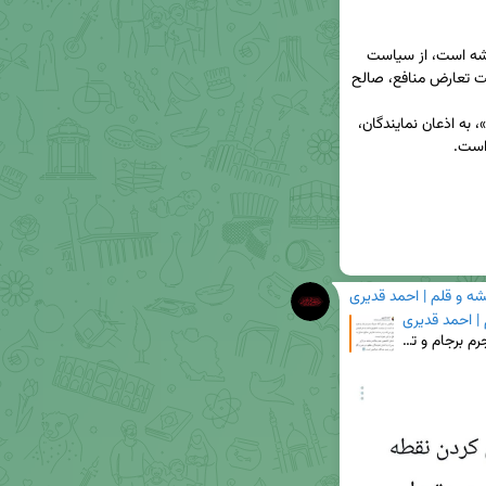
۴. عراقچی به دلیل آنکه شریک جرم برجام و تعبیه ماشه است، از سیاست 
«تعویق ماشه به هر قیمتی» پیروی می‌کند و در ساحت تعارض منافع، صالح 
۵. ادعای «تضمین عدم چکاندن ماشه در ازای بازرسی»، به اذعان نمایندگان، 
است.
شه و قلم | احمد قدیری
 | احمد قدیری
☢ ایران و آژانس (۲) ۴. عراقچی به دلیل آنکه شریک جرم برجام و تعبیه ماشه است، از سیاست «تعویق ماشه به