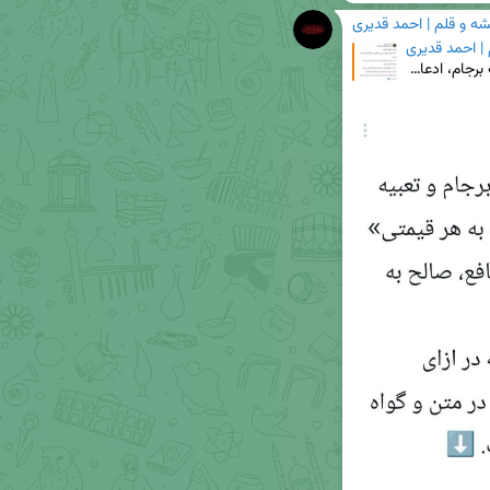
شه و قلم | احمد قدیری
 | احمد قدیری
☢ ایران و آژانس (۱) درباره توافق قاهره: ۱. بنابر تجربه برجام، ادعاهای خارج از متن عراقچی، مطلقا قاب