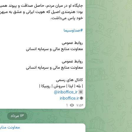
#صداوسیما
@iriboffice_ir
🆔 
iriboffice.ir
🌐 
1
۷:۵۴
۱۳ مرداد
معاونت منابع