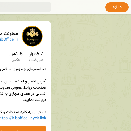
دانلود
معاونت منابع 
ibOffice_Ir
6.7هزار
2.8هزار
دنبال‌کننده
عکس
دسترسی به کلیه صفحات و کان

ttps://Iriboffice-ir.yek.link