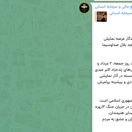
 مالی و سرمایه انسانی
سرمایه انسانی
آیین یادبود اکبر عبدی، بازیگر پیش‌کسوت و چهره ماندگار عرصه نمایش 
کشور، روز یکشنبه ۱۱ مرداد، از ساعت ۱۵ تا ۱۷ در مسجد بلال صداوسیما 
به گزارش روابط‌عمومی رسانه ملی، این هنرمند ارجمند روز جمعه، ۲ مرداد و 
در سن ۶۶ سالگی دیده از جهان فروبست. نقش‌آفرینی‌های زنده‌یاد اکبر عبدی 
در مجموعه‌های خاطره‌ساز طنز تلویزیونی و حضور برجسته در آثار نمایشی 
سیما ازجمله «امام علی(ع)» و «در چشم باد»، از استادی و پیشینه پرثمرش 
«سبزواران» آخرین مجموعه نمایشی او برای سیمای جمهوری اسلامی است 
که در ماه‌های آینده پخش می‌شود و بخش‌هایی از آن در جریان جنگ ۱۲روزه 
و زیر موشک‌باران تهران تصویربرداری شد و او در کنار سایر هنرمندان، 
شجاعانه کار با دوربین را ادامه داد و بر وفاداری به ایران و عشق به مردم 