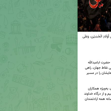
🚩 السَّلَامُ عَلَى الْحُسَيْن، وَعَلَى عَلِيِّ بْنِ الْحُسَيْن، وَعَلَى أَوْلَادِ الْحُسَيْن، وَعَلَى 
اربعين، روایت عشق بی‌پایان به سید و سالار شهیدان حضرت اباعبدالله 
الحسین(ع) است؛ روزی که میلیون‌ها دلداده، از اقصی نقاط جهان، راهی 
کربلا می‌شوند و آنان که از این قافله جا مانده‌اند، دل‌هایشان را در مسیر 
فرارسیدن اربعين حسینی را به همه عاشقان حضرتش، به‌ویژه همکاران 
شریف، متعهد و ولایی رسانه ملی تسلیت عرض می‌کنیم و از درگاه خداوند 
متعال، قبولی عزاداری‌ها، زیارت‌ها و خدمت‌های خالصانه همه ارادتمندان 