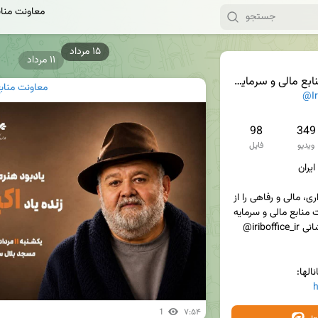
معاونت مناب
۱۱ مرداد
مالی و سرمایه انسانی
معاونت منابع
@Ir
98
349
ویدیو
فایل
آخرین اخبار و اطلاعیه های اداری، مالی و رفاهی را از 
صفحات روابط عمومی معاونت منابع مالی و سرمایه 
انسانی در فضای مجازی به نشانی iriboffice_ir@ 
الها:
h
1
۷:۵۴