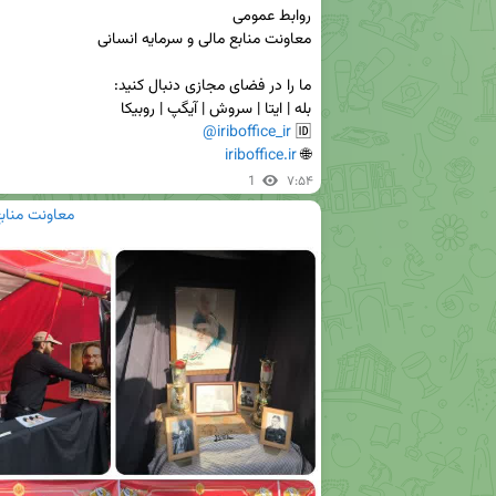
@iriboffice_ir
🆔 
iriboffice.ir
🌐 
1
۷:۵۴
معاونت منابع