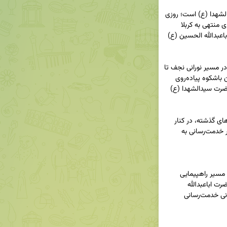
اربعین، جلوه بی‌بدیل عشق و وفاداری به مکتب سیدالشهدا (ع) است؛ روزی 
که میلیون‌ها عاشق از سراسر جهان، دل را به جاده‌های منتهی به کربلا 
می‌سپارند و با گام‌های خود، عهدی دوباره با حضرت اباعبدالله الحسین (ع) 
امسال نیز جمعی از هم‌وطنان عزیزمان توفیق حضور در مسیر نورانی نجف تا 
کربلا را یافته‌اند و هزاران دلداده دیگر، با حضور در آیین باشکوه پیاده‌روی 
جاماندگان اربعین، ارادت خود را به ساحت مقدس حضرت سیدالشهدا (ع) 
همکاران شریف و ولایی رسانه ملی نیز همچون سال‌های گذشته، در کنار 
مردم حسینی، در این اجتماع معنوی حضور دارند و در خدمت‌رسانی به 
🏴 موکب شهدای اصحاب رسانه به رسم هر سال، در مسیر راهپیمایی 
جاماندگان اربعین تهران، پذیرای عزاداران و عاشقان حضرت اباعبدالله 
الحسین (ع) است و با افتخار به زائران این مسیر نورانی خدمت‌رسانی 