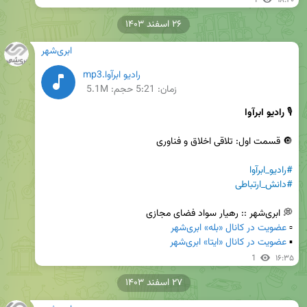
۲۶ اسفند ۱۴۰۳
ابری‌شهر
رادیو ابرآوا.mp3
زمان:
5:21
حجم: 5.1M
🎙 
رادیو ابرآوا
#رادیو_ابرآوا
#دانش_ارتباطی
▫️ 
عضویت در کانال «بله» ابری‌شهر
▪️ 
عضویت در کانال «ایتا» ابری‌شهر
1
۱۶:۳۵
۲۷ اسفند ۱۴۰۳