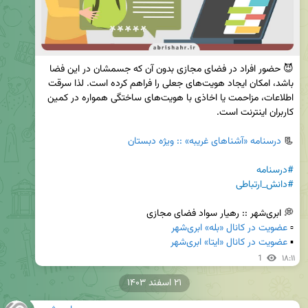
😈 حضور افراد در فضای مجازی بدون آن که جسمشان در این فضا 
باشد، امکان ایجاد هویت‌های جعلی را فراهم کرده است. لذا سرقت 
اطلاعات، مزاحمت یا اخاذی با هویت‌های ساختگی همواره در کمین 
📃 
درسنامه «آشناهای غریبه» :: ویژه دبستان
#درسنامه
#دانش_ارتباطی
▫️ 
عضویت در کانال «بله» ابری‌شهر
▪️ 
عضویت در کانال «ایتا» ابری‌شهر
1
۱۸:۱۱
۲۱ اسفند ۱۴۰۳