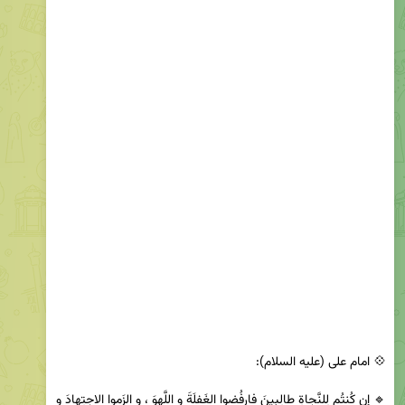
🔹 إن كُنتُم لِلنَّجاةِ طالِبينَ فارفُضوا الغَفلَةَ و اللَّهوَ ، و الزَموا الاجتِهادَ و 