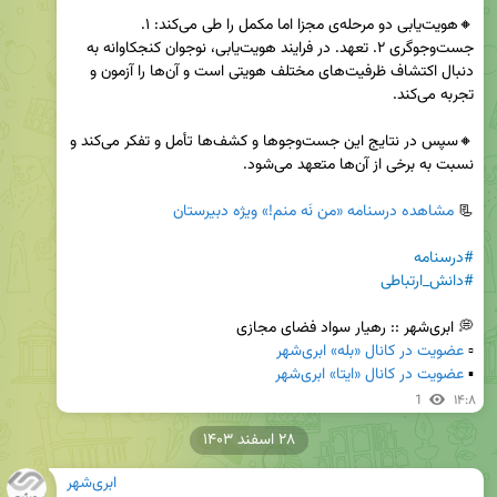
🔸هویت‌یابی دو مرحله‌ی مجزا اما مکمل را طی می‌کند: ۱. 
جست‌وجوگری ۲. تعهد. در فرایند هویت‌یابی، نوجوان کنجکاوانه به 
دنبال اکتشاف ظرفیت‌های مختلف هویتی است و آن‌ها را آزمون و 
🔸سپس در نتایج این جست‌وجوها و کشف‌ها تأمل و تفکر می‌کند و 
📃 
مشاهده درسنامه «من نَه منم!» ویژه دبیرستان

#درسنامه
#دانش_ارتباطی
▫️ 
عضویت در کانال «بله» ابری‌شهر
▪️ 
عضویت در کانال «ایتا» ابری‌شهر
1
۱۴:۸
۲۸ اسفند ۱۴۰۳
ابری‌شهر