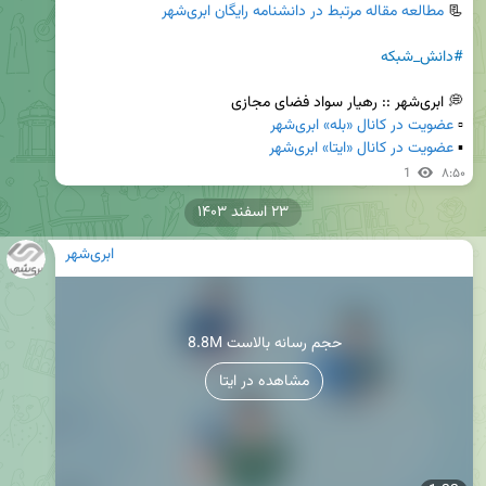
📃 
مطالعه مقاله مرتبط در دانشنامه رایگان ابری‌شهر
#دانش_شبکه
▫️ 
عضویت در کانال «بله» ابری‌شهر
▪️ 
عضویت در کانال «ایتا» ابری‌شهر
1
۸:۵۰
۲۳ اسفند ۱۴۰۳
ابری‌شهر
8.8M حجم رسانه بالاست
مشاهده در ایتا