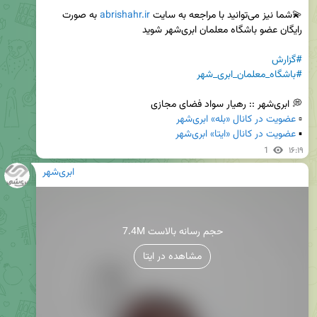
💫شما نیز می‌توانید با مراجعه به سایت 
abrishahr.ir
 به صورت 
#گزارش
#باشگاه_معلمان_ابری_شهر
▫️ 
عضویت در کانال «بله» ابری‌شهر
▪️ 
عضویت در کانال «ایتا» ابری‌شهر
1
۱۶:۱۹
ابری‌شهر
7.4M حجم رسانه بالاست
مشاهده در ایتا