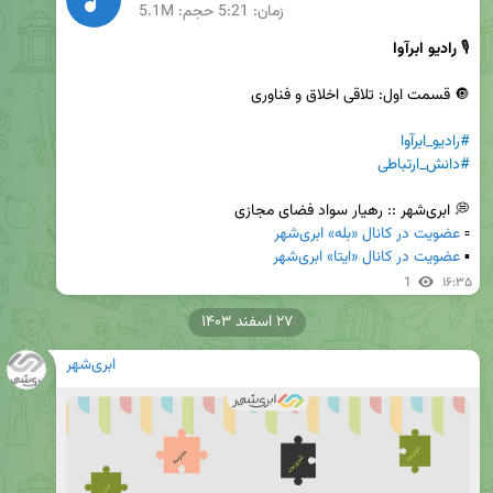
زمان:
5:21
حجم: 5.1M
🎙 
رادیو ابرآوا
#رادیو_ابرآوا
#دانش_ارتباطی
▫️ 
عضویت در کانال «بله» ابری‌شهر
▪️ 
عضویت در کانال «ایتا» ابری‌شهر
1
۱۶:۳۵
۲۷ اسفند ۱۴۰۳
ابری‌شهر