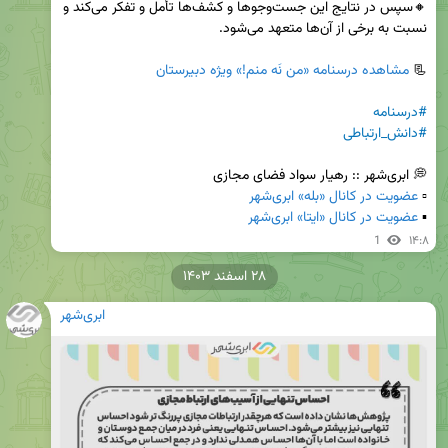
🔸سپس در نتایج این جست‌وجوها و کشف‌ها تأمل و تفکر می‌کند و 
📃 
مشاهده درسنامه «من نَه منم!» ویژه دبیرستان

#درسنامه
#دانش_ارتباطی
▫️ 
عضویت در کانال «بله» ابری‌شهر
▪️ 
عضویت در کانال «ایتا» ابری‌شهر
1
۱۴:۸
۲۸ اسفند ۱۴۰۳
ابری‌شهر