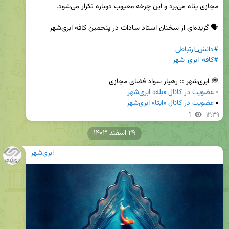
#دانش_ارتباطی
#کافه_ابری_شهر
▫️ 
عضویت در کانال «بله» ابری‌شهر
▪️ 
عضویت در کانال «ایتا» ابری‌شهر
1
۱۲:۳۹
۲۹ اسفند ۱۴۰۳
ابری‌شهر