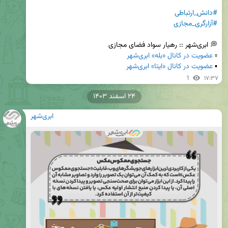
#دانش_ارتباطی
#آزارگری_مجازی
▫️ 
عضویت در کانال «بله» ابری‌شهر
▪️ 
عضویت در کانال «ایتا» ابری‌شهر
1
۱۷:۳۷
۲۴ اسفند ۱۴۰۳
ابری‌شهر