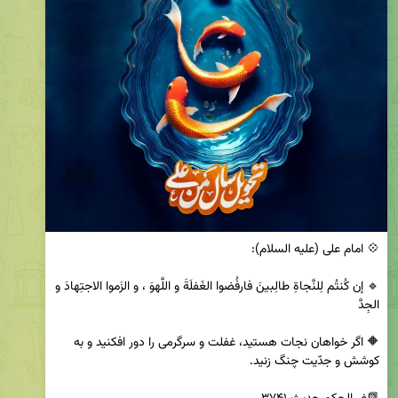
🔹 إن كُنتُم لِلنَّجاةِ طالِبينَ فارفُضوا الغَفلَةَ و اللَّهوَ ، و الزَموا الاجتِهادَ و 
🔶 اگر خواهان نجات هستيد، غفلت و سرگرمى را دور افكنيد و به 