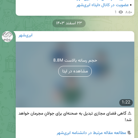
▪️ 
عضویت در کانال «ایتا» ابری‌شهر
1
۸:۵۰
۲۳ اسفند ۱۴۰۳
ابری‌شهر
8.8M حجم رسانه بالاست
مشاهده در ایتا
1:22
⚠️ گاهی فضای مجازی تبدیل به صحنه‌ای برای جولانِ مجرمان خواهد 
📃 
مطالعه مقاله مرتبط در دانشنامه ابری‌شهر