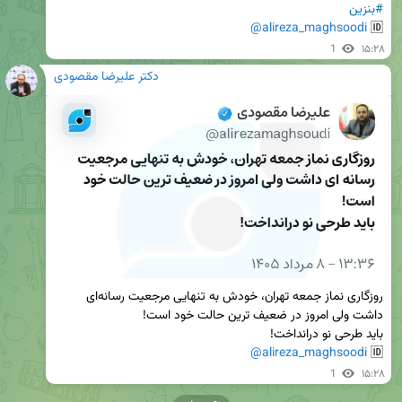
#بنزین
@alireza_maghsoodi
🆔 
1
۱۵:۲۸
دکتر علیرضا مقصودی
روزگاری نماز جمعه تهران، خودش به تنهایی مرجعیت رسانه‌ای 
@alireza_maghsoodi
🆔 
1
۱۵:۲۸