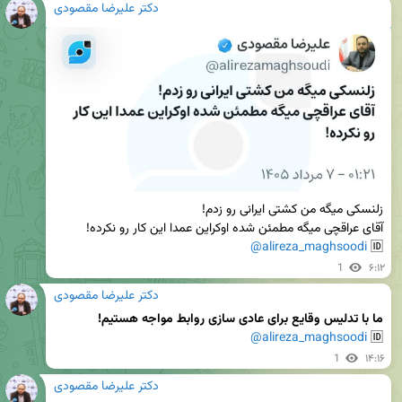
دکتر علیرضا مقصودی
@alireza_maghsoodi
🆔 
1
۶:۱۲
دکتر علیرضا مقصودی
ما با تدلیس وقایع برای عادی سازی روابط مواجه هستیم!
@alireza_maghsoodi
🆔 
1
۱۴:۱۶
دکتر علیرضا مقصودی