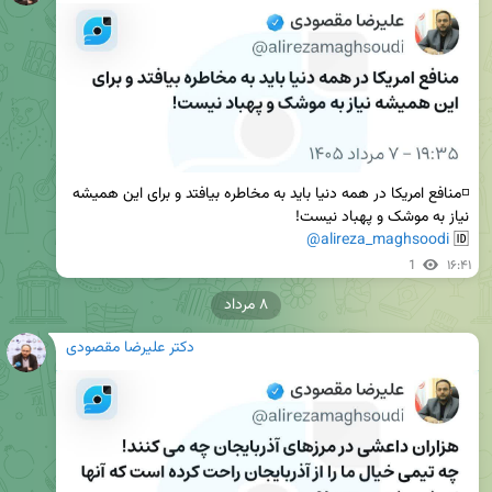
◽️منافع امریکا در همه دنیا باید به مخاطره بیافتد و برای این همیشه 
@alireza_maghsoodi
🆔 
1
۱۶:۴۱
۸ مرداد
دکتر علیرضا مقصودی