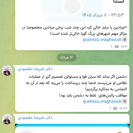
◽️میادین را نباید خالی کرد این چند شب برخی میادین مخصوصا در 
@alireza_maghsoodi
🆔 
1
۱۷:۳
۱۲ مرداد
دکتر علیرضا مقصودی
دشمن اگر بداند که ‌سران قوا و مسئولان تصمیم گیر از عملیات 
نظامی او می‌ترسند حتما چند زیرساخت را می‌زند که بعد از آن به 
@alireza_maghsoodi
🆔 
1
۱۲:۳۶
دکتر علیرضا مقصودی