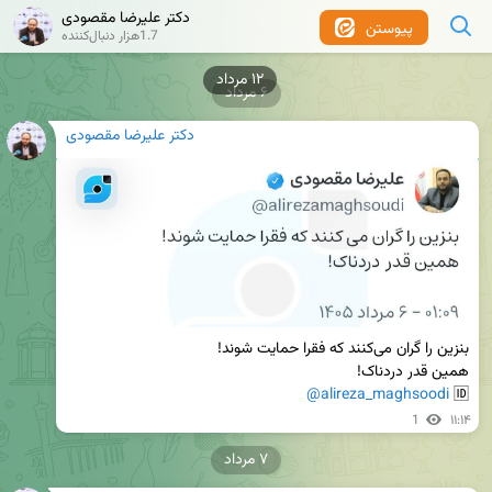
دکتر علیرضا مقصودی
پیوستن
1.7هزار دنبال‌کننده
۱۲ مرداد
۶ مرداد
دکتر علیرضا مقصودی
@alireza_maghsoodi
🆔 
1
۱۱:۱۴
۷ مرداد