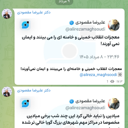
۹ مرداد
دکتر علیرضا مقصودی
معجزات انقلاب خمینی و خامنه‌ای را می‌بینند و ایمان نمی‌آورند!
@alireza_maghsoodi
🆔 
1
۱۷:۳
دکتر علیرضا مقصودی