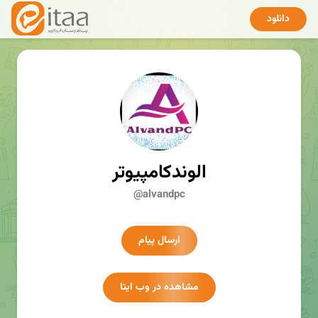
دانلود
الوندکامپیوتر
@alvandpc
ارسال پیام
مشاهده در وب ایتا