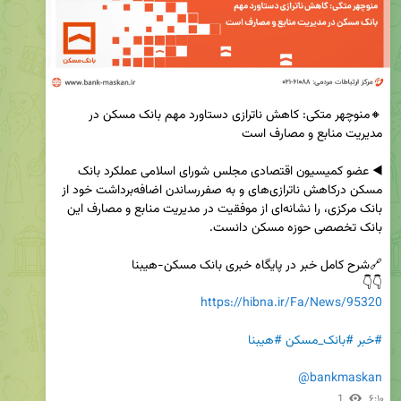
🔸منوچهر متکی: کاهش ناترازی دستاورد مهم بانک مسکن در 
◀️ عضو کمیسیون اقتصادی مجلس شورای اسلامی عملکرد بانک 
مسکن درکاهش ناترازی‌های و به صفررساندن اضافه‌برداشت خود از 
بانک مرکزی، را نشانه‌ای از موفقیت در مدیریت منابع و مصارف این 
👇👇

https://hibna.ir/Fa/News/95320
#خبر
#بانک_مسکن
#هیبنا
@bankmaskan
1
۶:۱۰