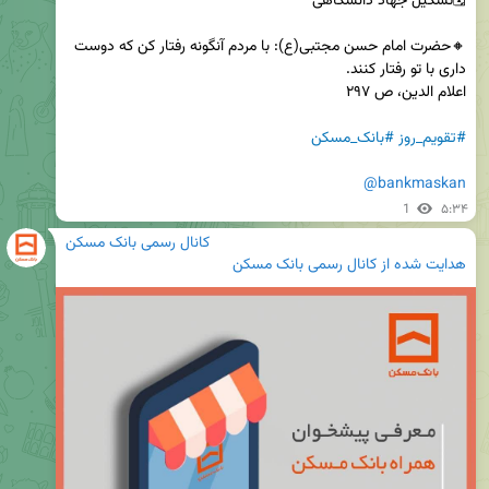
🔸حضرت امام حسن مجتبی(ع): با مردم آنگونه رفتار کن که دوست 
#تقویم_روز
#بانک_مسکن
@bankmaskan
1
۵:۳۴
کانال رسمی بانک مسکن
هدایت شده از
کانال رسمی بانک مسکن