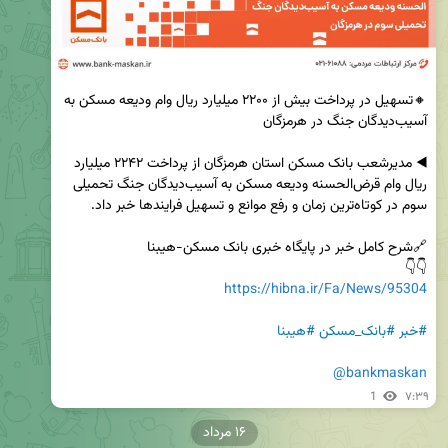
🔸تسهیل در پرداخت بیش از ۲۲۰۰ میلیارد ریال وام ودیعه مسکن به 
◀️ مدیرشعب بانک مسکن استان هرمزگان از پرداخت ۲۲۴۲ میلیارد 
ریال وام قرض‌الحسنه ودیعه مسکن به آسیب‌دیدگان جنگ تحمیلی 
👇👇

https://hibna.ir/Fa/News/95304
#خبر
#بانک_مسکن
#هیبنا
@bankmaskan
1
۷:۳۹
۱۶ مرداد