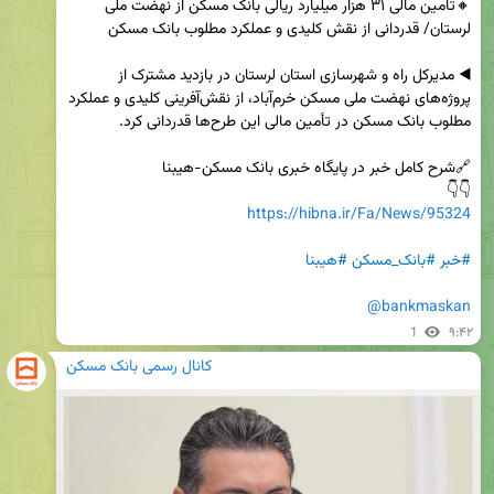
🔸تامین مالی ۳۱ هزار میلیارد ریالی بانک مسکن از نهضت ملی 
◀️ مدیرکل راه و شهرسازی استان لرستان در بازدید مشترک از 
پروژه‌های نهضت ملی مسکن خرم‌آباد، از نقش‌آفرینی کلیدی و عملکرد 
👇👇

https://hibna.ir/Fa/News/95324
#خبر
#بانک_مسکن
#هیبنا
@bankmaskan
1
۹:۴۲
کانال رسمی بانک مسکن