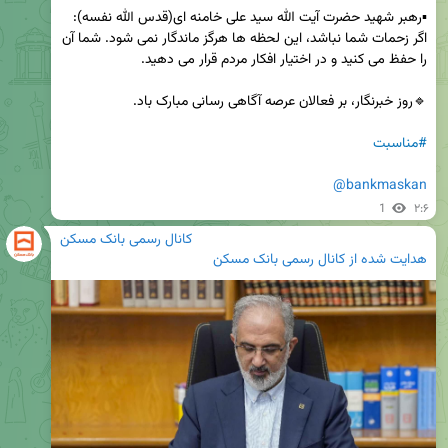
▪️رهبر شهید حضرت آیت الله سید علی خامنه ای(قدس الله نفسه): 
اگر زحمات شما نباشد، این لحظه ها هرگز ماندگار نمی شود. شما آن 
#مناسبت
@bankmaskan
1
۲:۶
کانال رسمی بانک مسکن
هدایت شده از
کانال رسمی بانک مسکن