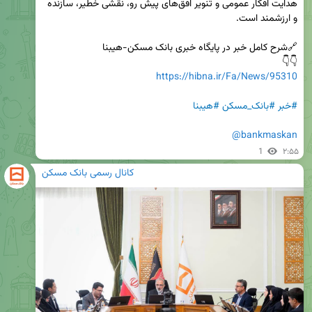
هدایت افکار عمومی و تنویر افق‌های پیش رو، نقشی خطیر، سازنده 
👇👇

https://hibna.ir/Fa/News/95310
#خبر
#بانک_مسکن
#هیبنا
@bankmaskan
1
۲:۵۵
کانال رسمی بانک مسکن