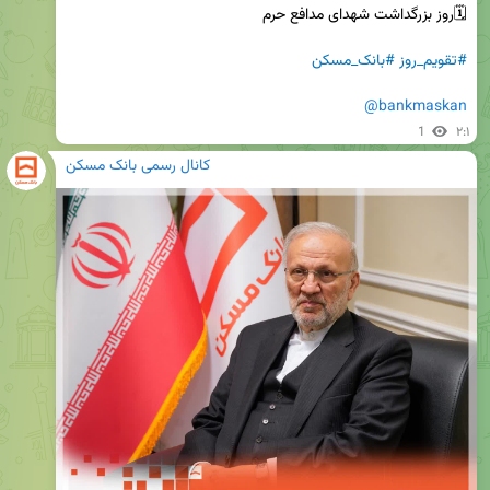
#تقویم_روز
#بانک_مسکن
@bankmaskan
1
۲:۱
کانال رسمی بانک مسکن