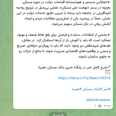
🔹انعکاس مستمر و هوشمندانه اقدامات دولت در حوزه مسکن، 
به‌ویژه در بستر «نهضت ملی مسکن»، نقشی بی‌بدیل در ترویج روحیه 
امیدآفرینی در جامعه دارد.رسانه‌ با تبیین دقیق خدمات دولت در این 
بخش، عملاً در پیشبرد یکی از اصلی‌ترین مطالبات مردم و ایجاد 
🔹بخشی از انتقادات، سازنده و فرصتی برای رفع نقاط ضعف و بهبود 
عملکرد است که باید با آغوش باز از آن‌ها استقبال کرد. در مقابل، 
نقدهای غیرمنطقی نیز وجود دارند که باید با رویکردی حرفه‌ای، صریح 
و مبتنی بر واقعیت‌های اقتصادی مدیریت شوند تا مانع از حرکت رو 
👇👇

https://hibna.ir/Fa/News/95318
#خبر
#بانک_مسکن
#هیبنا
@bankmaskan
1
۱۳:۵۳
۱۸ مرداد