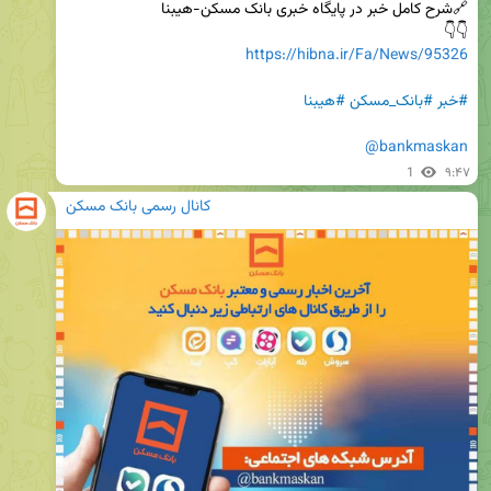
👇👇

https://hibna.ir/Fa/News/95326
#خبر
#بانک_مسکن
#هیبنا
@bankmaskan
1
۹:۴۷
کانال رسمی بانک مسکن