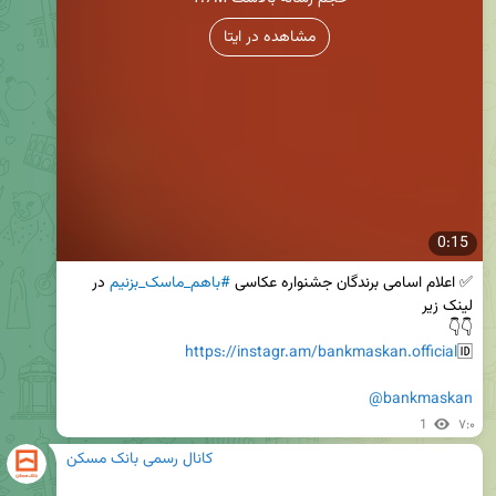
مشاهده در ایتا
0:15
✅ اعلام اسامی برندگان جشنواره عکاسی 
#باهم_ماسک_بزنیم
 در 
https://instagr.am/bankmaskan.official
🆔
@bankmaskan
1
۷:۰
کانال رسمی بانک مسکن