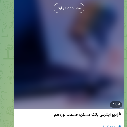
مشاهده در ایتا
7:09
#رادیواینترنتی