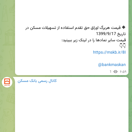
🔶 قیمت هربرگ اوراق حق تقدم استفاده از تسهیلات مسکن در 
👇👇

https://mskb.ir/8I
@bankmaskan
1
۶:۵۹
کانال رسمی بانک مسکن