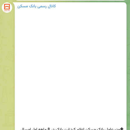
کانال رسمی بانک مسکن
🔶مدیرعامل بانک مسکن اعلام کرد:این بانک در 8 ماهه اول امسال 