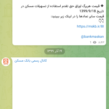
🔶 قیمت هربرگ اوراق حق تقدم استفاده از تسهیلات مسکن در 
👇👇

https://mskb.ir/8I
@bankmaskan
1
۸:۴۳
۱۹ آذر ۱۳۹۹
کانال رسمی بانک مسکن