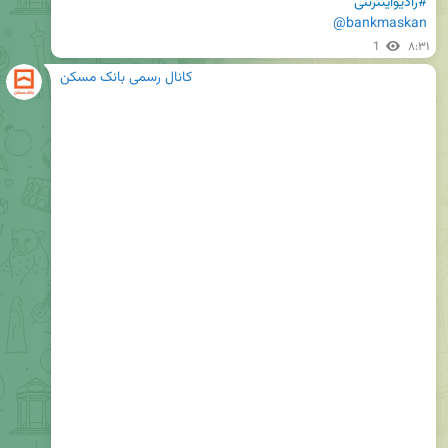
#رادیواینترنتی
@bankmaskan
1
۸:۳۱
کانال رسمی بانک مسکن