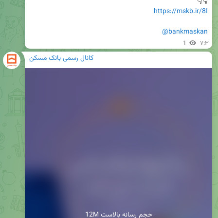
👇👇

https://mskb.ir/8I
@bankmaskan
1
۷:۳
کانال رسمی بانک مسکن
12M حجم رسانه بالاست