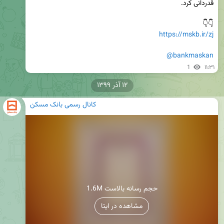
👇👇

https://mskb.ir/zj
@bankmaskan
1
۱۱:۳۱
۱۲ آذر ۱۳۹۹
کانال رسمی بانک مسکن
1.6M حجم رسانه بالاست
مشاهده در ایتا