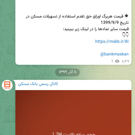
🔶 قیمت هربرگ اوراق حق تقدم استفاده از تسهیلات مسکن در 
👇👇

https://mskb.ir/8I
@bankmaskan
1
۸:۳۷
۱۱ آذر ۱۳۹۹
کانال رسمی بانک مسکن
1.7M حجم رسانه بالاست