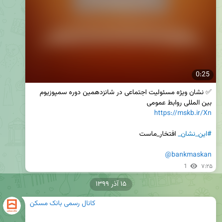
0:25
✅ نشان ویژه مسئولیت اجتماعی در شانزدهمین دوره سمپوزیوم 
بین المللی روابط عمومی

https://mskb.ir/Xn
#این_نشان_
@bankmaskan
1
۷:۲۵
۱۵ آذر ۱۳۹۹
کانال رسمی بانک مسکن