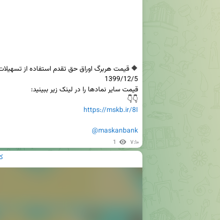
👇👇

https://mskb.ir/8I
@maskanbank
1
۷:۱۰
ک