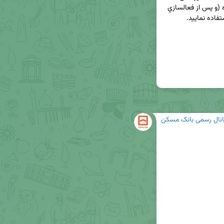
که آدرس زیر را در مرورگر گوشی همراه خود واردنموده (و پس از فعالسازي 
انال رسمی بانک مسکن