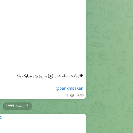
@bankmaskan
1
۱۶:۴۶
۹ اسفند ۱۳۹۹
ک