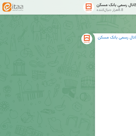
انال رسمی بانک مسکن
8.8هزار دنبال‌کننده
انال رسمی بانک مسکن