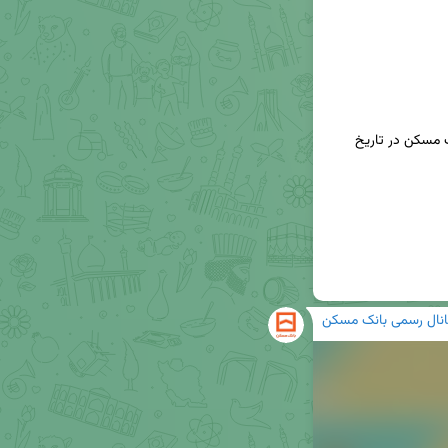
🔶 قیمت هربرگ اوراق حق تقدم استفاده از تسهیلات مسکن در تاریخ 
انال رسمی بانک مسکن