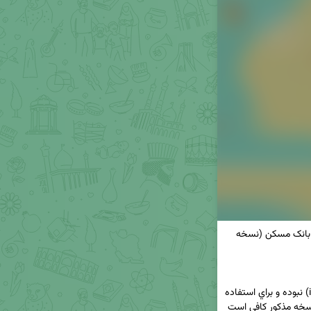
✅ ارائه آسان خدمات بانکی به مشتریان ios با همراه بانک مسکن (نسخه 
👈این نسخه وابسته به سیستم عامل (اندورید یا ios) نبوده و براي استفاده 
تنها به مرورگر وب نیازمند است. جهت دسترسی به نسخه مذکور کافی است 