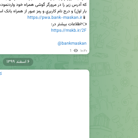
https://pwa.bank-maskan.ir
📱
👈اطلاعات بیشتر در:

https://mskb.ir/2F
@bankmaskan
1
۱۰:۲۰
۶ اسفند ۱۳۹۹
ک