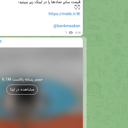
👇👇

https://mskb.ir/8I
@bankmaskan
1
۸:۱۷
ک
6.1M حجم رسانه بالاست
مشاهده در ایتا