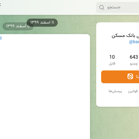
ک
۵ اسفند ۱۳۹۹
ی بانک مسکن
ک
@ba
10
643
ویدیو
فایل
ا
قوانین
پرسش‌ها