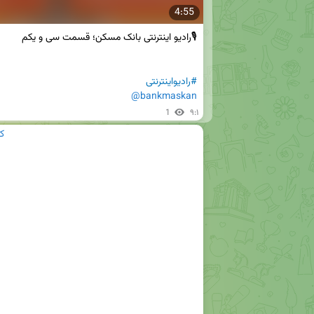
4:55
#رادیواینترنتی
@bankmaskan
1
۹:۱
ک