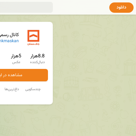
دانلود
کانال رسم
nkmaskan
8.8هزار
5هزار
دنبال‌کننده
عکس
مشاهده در ایت
چندسکویی
داغ‌ترین‌ها