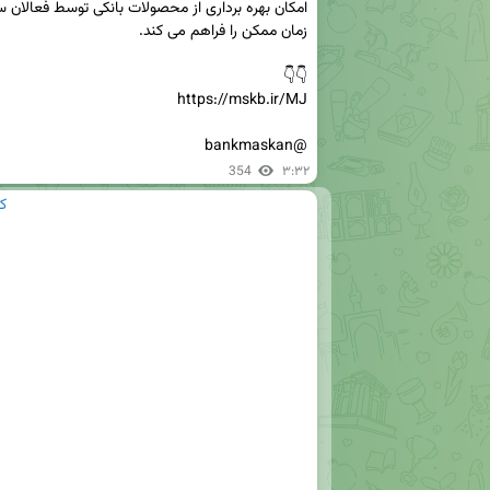
@bankmaskan
354
۳:۳۲
ک