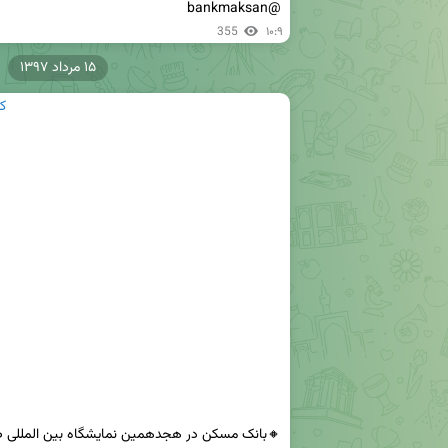
@bankmaksan
355
۱۰:۹
۱۵ مرداد ۱۳۹۷
ک