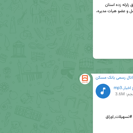
🔸پنج هزارمین واحد روستایی بازسازی شده در مناطق زلزله زده استان 
کرمانشاه با حضور معاون اول رییس جمهور ، مدیرعامل و عضو هیات مدیره، 
انال رسمی بانک مسکن
بار.mp3
م: 3.6M
#رادیو_اینترنتی #مرکزمشاوره #مرکز_ارتباطات_مردمی #تسهیلات_اوراق 