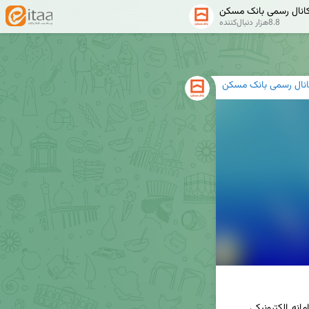
انال رسمی بانک مسکن
8.8هزار دنبال‌کننده
انال رسمی بانک مسکن
#اخبار_مهم_بانک_مسکن #پولشویی #تروریسم #سامانه_الکترونیکی 