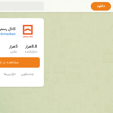
دانلود
کانال رسم
nkmaskan
8.8هزار
5هزار
دنبال‌کننده
عکس
مشاهده در ایت
چندسکویی
داغ‌ترین‌ها