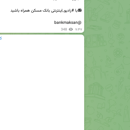
@bankmaksan
348
۷:۴۷
ک