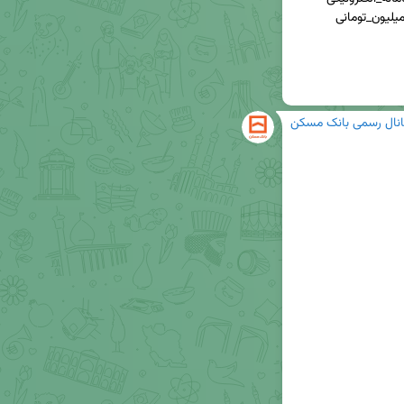
#عملکرد_مسکن_مهر  #شرکت_کارآفرینی #جایزه_10میلیون_تومانی 
انال رسمی بانک مسکن