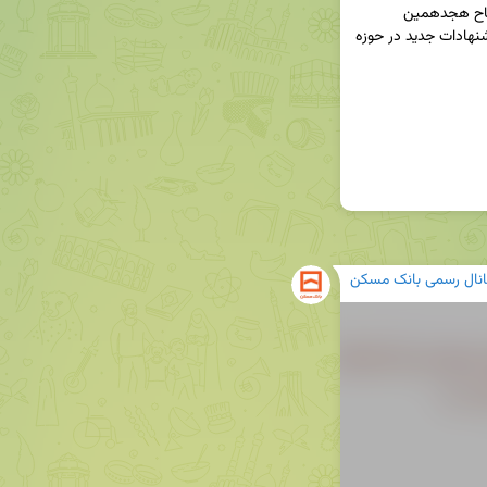
🔸عباس آخوندی، وزیر راه و شهرسازی در مراسم افتتاح هجدهمین 
نمایشگاه بین المللی صنعت ساختمان، از ارایه ی پیشنهادات جدید در حوزه 
انال رسمی بانک مسکن