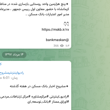
@bankmaskan
366
۱۱:۴
۱۴ مرداد ۱۳۹۷
ک
رادیواینترنتیمشروح اخ
زمان:
6:01
حج