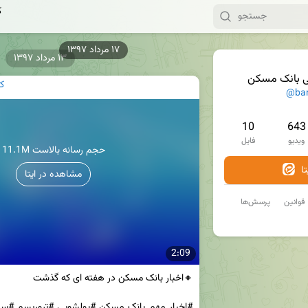
ک
۱۳ مرداد ۱۳۹۷
ی بانک مسکن
ک
@ba
10
643
ویدیو
فایل
11.1M حجم رسانه بالاست
ا
مشاهده در ایتا
قوانین
پرسش‌ها
2:09