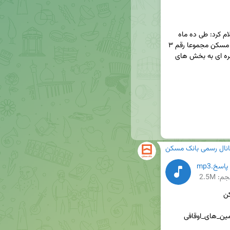
🔸رئیس اداره کل تسهیلات تبصره ای بانک مسکن اعلام کرد: طی ده ماه 
نخست دوره کاری دولت دوازدهم، بانک عامل بخش مسکن مجموعا رقم ۳ 
هزار و ۱۶۰ میلیارد و ۸۵۲ میلیون تومان تسهیلات تبصره ای به بخش های 
انال رسمی بانک مسکن
اسخ.mp3
م: 2.5M
#مسکن_یکم #انتقال_حساب #سقف_تسهیلات  #زمین_های_اوقافی 