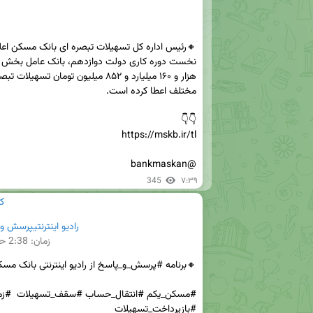
@bankmaskan
345
۷:۳۹
ک
رادیو اینترنتیپرسش و پ
زمان:
2:38
حج