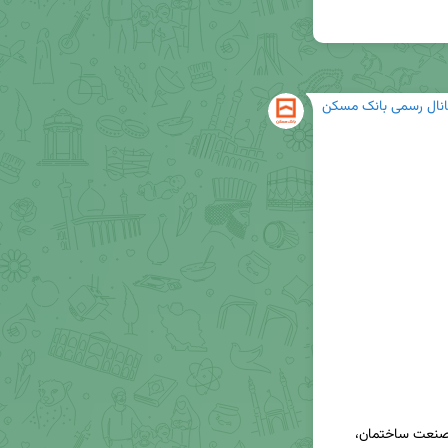
انال رسمی بانک مسکن
🔸بانک مسکن در هجدهمین نمایشگاه بین المللی صنعت ساختمان، 