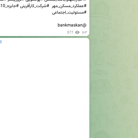
@bankmaskan
377
۱۱:۳
ک