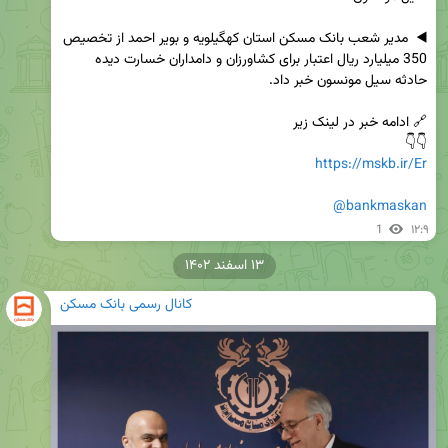
◀️  مدیر شعب بانک مسکن استان کهگیلویه و بویر احمد از تخصیص 
350 میلیارد ریال اعتبار برای کشاورزان و دامداران خسارت دیده 
👇👇

https://mskb.ir/Er
@bankmaskan
1
۱۲:۹
۱۳ اسفند ۱۴۰۲
کانال رسمی بانک مسکن