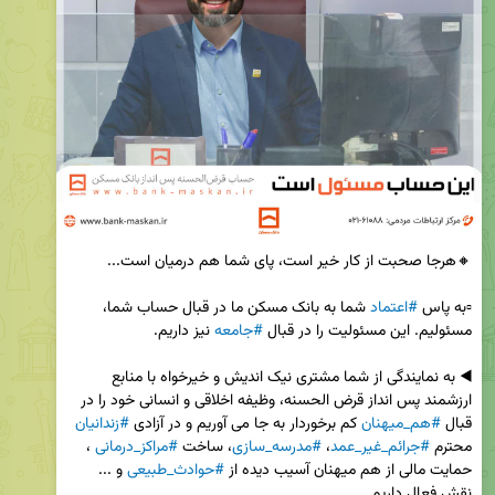
▫️به پاس 
#اعتماد
 شما به بانک مسکن ما در قبال حساب شما، 
مسئولیم. این مسئولیت را در قبال 
#جامعه
◀️ به نمایندگی از شما مشتری نیک اندیش و خیرخواه با منابع 
ارزشمند پس انداز قرض الحسنه، وظیفه اخلاقی و انسانی خود را در 
قبال 
#هم_میهنان
 کم برخوردار به جا می آوریم و در آزادی 
#زندانیان
محترم 
#جرائم_غیر_عمد
، 
#مدرسه_سازی
، ساخت 
#مراکز_درمانی
 ، 
حمایت مالی از هم میهنان آسیب دیده از 
#حوادث_طبیعی
 و ... 