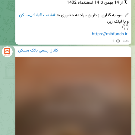
🔗 سرمایه گذاری از طریق مراجعه حضوری به 
#شعب
#بانک_مسکن
https://mibfunds.ir
1
۱۱:۵۶
کانال رسمی بانک مسکن