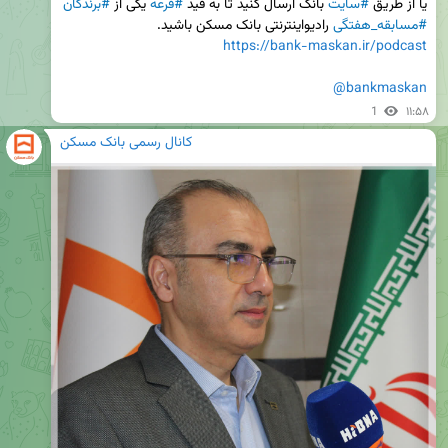
یا از طریق 
#سایت
 بانک ارسال کنید تا به قید 
#قرعه
 یکی از 
#برندگان
#مسابقه_هفتگی
 رادیواینترنتی بانک مسکن باشید.

https://bank-maskan.ir/podcast
@bankmaskan
1
۱۱:۵۸
کانال رسمی بانک مسکن