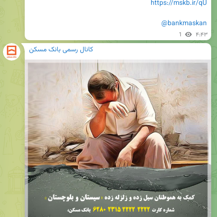
https://mskb.ir/qU
@bankmaskan
1
۴:۴۳
کانال رسمی بانک مسکن