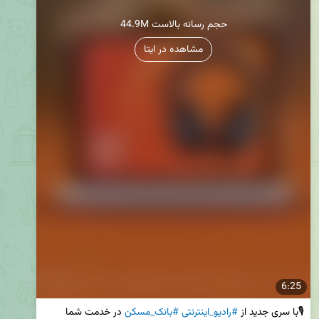
44.9M حجم رسانه بالاست
مشاهده در ایتا
6:25
🎙با سری جدید از 
#رادیو_اینترنتی
#بانک_مسکن
 در خدمت شما 