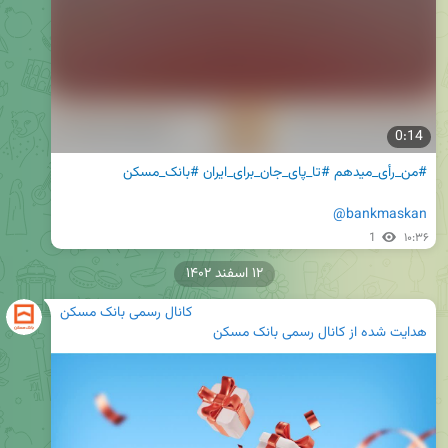
0:14
#من_رأی_میدهم
#تا_پای_جان_برای_ایران
#بانک_مسکن
@bankmaskan
1
۱۰:۳۶
۱۲ اسفند ۱۴۰۲
کانال رسمی بانک مسکن
هدایت شده از
کانال رسمی بانک مسکن