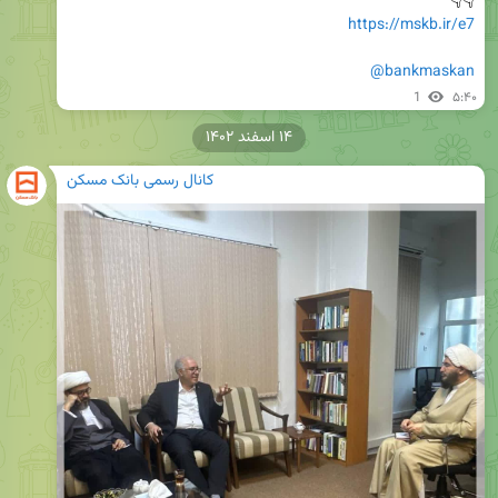
👇👇

https://mskb.ir/e7
@bankmaskan
1
۵:۴۰
۱۴ اسفند ۱۴۰۲
کانال رسمی بانک مسکن