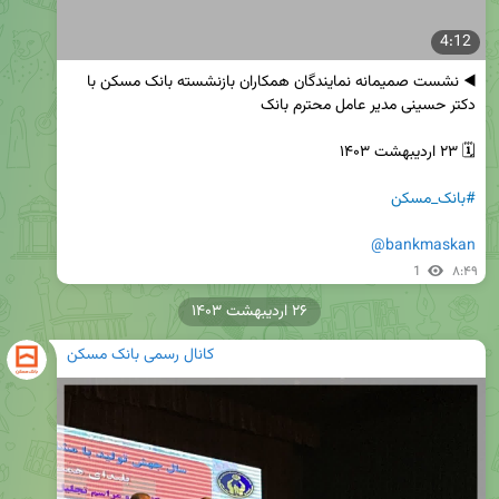
4:12
◀️ نشست صمیمانه نمایندگان همکاران بازنشسته بانک مسکن با 
#بانک_مسکن
@bankmaskan
1
۸:۴۹
۲۶ اردیبهشت ۱۴۰۳
کانال رسمی بانک مسکن