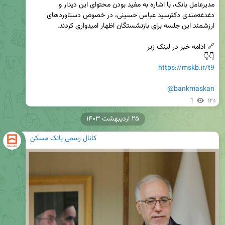
مدیرعامل بانک، با اشاره به مفید بودن محتوای این دیدار و 
دغدغه‌مندی دکترسید عباس حسینی، در خصوص دستاوردهای 
👇👇

https://mskb.ir/t9
@bankmaskan
1
۱۲:۱
۲۵ اردیبهشت ۱۴۰۳
کانال رسمی بانک مسکن