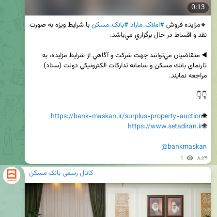
0:13
🔸مزايده فروش 
#املاک_مازاد
#بانک_مسکن
 با شرايط ويژه به صورت 
◀️ متقاضيان مي‌توانند جهت شركت و آگاهي از شرايط مزايده، به 
تارنماي بانك مسكن و سامانه تداركات الكترونيكي دولت (ستاد) 
https://bank-maskan.ir/surplus-property-auction
🌐
https://www.setadiran.ir
🌐
@bankmaskan
1
۸:۲۹
کانال رسمی بانک مسکن