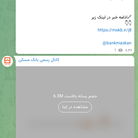
👇👇

https://mskb.ir/j8
@bankmaskan
1
۸:۴۶
کانال رسمی بانک مسکن
6.3M حجم رسانه بالاست
مشاهده در ایتا