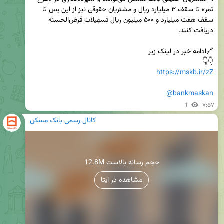
ثمر» تا سقف ۳ میلیارد ریال و مشتریان حقوقی نیز از این پس تا 
سقف هفت میلیارد و ۵۰۰ میلیون ریال تسهیلات قرض‌الحسنه 
👇👇

https://mskb.ir/zZ
@bankmaskan
1
۷:۵۷
کانال رسمی بانک مسکن
12.8M حجم رسانه بالاست
مشاهده در ایتا