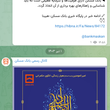
◀️ بانک مسکن دارای ظرفیت‌ها و سرمایه عظیمی است که باید 
👇👇

https://hibna.ir/Fa/News/84172
@bankmaskan
1
۱۴:۵۸
۱ تیر ۱۴۰۳
کانال رسمی بانک مسکن