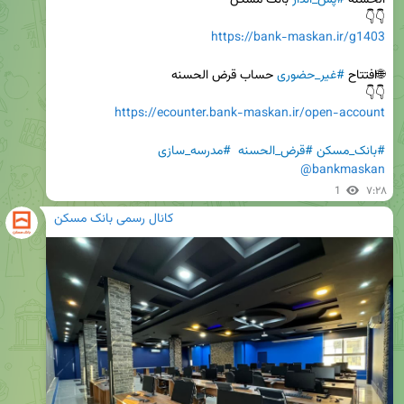
الحسنه 
#پس_انداز
👇👇

https://bank-maskan.ir/g1403
🌐افتتاح 
#غیر_حضوری
👇👇

https://ecounter.bank-maskan.ir/open-account
#بانک_مسکن
#قرض_الحسنه
#مدرسه_سازی
@bankmaskan
1
۷:۲۸
کانال رسمی بانک مسکن