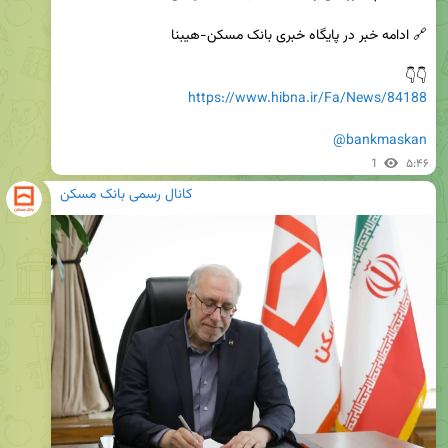
👇👇

https://www.hibna.ir/Fa/News/84188
@bankmaskan
1
۵:۴۶
کانال رسمی بانک مسکن