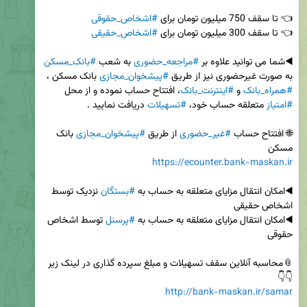
👈 تا سقف 750 میلیون تومان برای 
#اشخاص_حقوقی
👈 تا سقف 300 میلیون تومان برای 
#اشخاص_حقیقی
◀️شما می توانید علاوه بر 
#مراجعه_حضوری
 به شعب 
#بانک_مسکن
به صورت غیرحضوری نیز از طریق 
#پیشخوان_مجازی
 بانک مسکن ، 
#همراه_بانک
 و 
#اینترنت_بانک
، افتتاح حساب نموده و از محل 
#امتیاز
 متعلقه حساب خود، 
#تسهیلات
🌐 افتتاح حساب 
#غیر_حضوری
 از طریق 
#پیشخوان_مجازی
 بانک 
مسکن 

https://ecounter.bank-maskan.ir
◀️امکان انتقال مزایای متعلقه به حساب به 
#بستگان
 نزدیک توسط 
◀️امکان انتقال مزایای متعلقه به حساب به 
#پرسنل
 توسط اشخاص 
👇👇 

http://bank-maskan.ir/samar