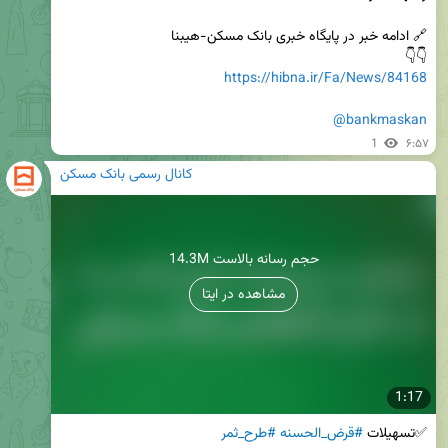
👇👇

https://hibna.ir/Fa/News/84168
@bankmaskan
1
۶:۵۷
کانال رسمی بانک مسکن
14.3M حجم رسانه بالاست
مشاهده در ایتا
1:17
✅تسهیلات 
#قرض_الحسنه
#طرح_ثمر