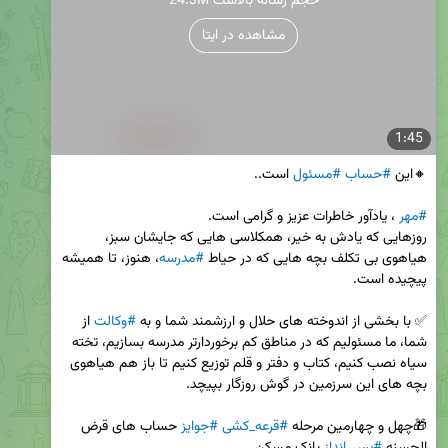
24.3M حجم رسانه بالاست
مشاهده در ایتا
1:45
🔸این 
#حساب
#مسئول
#مهر
روزهایی که یادش به خیر، همکلاسی هایی که جایشان سبز، 
هیاهوی بی تکلف بچه هایی که در حیاط 
#مدرسه
، هنوز، تا همیشه 
✅ با بخشی از اندوخته های حلال و ارزشمند شما و به 
#وکالت
 از 
شما، ما مسئولیم که در مناطق کم برخوردارتر مدرسه بسازیم، تخته 
سیاه نصب کنیم، کتاب و دفتر و قلم توزیع کنیم تا باز هم هیاهوی 
🎁چهل و چهارمین مرحله 
#قرعه_کشی
#جوایز
 حساب های قرض 