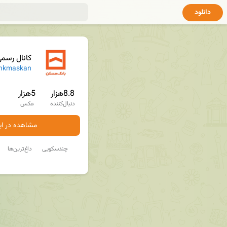
دانلود
کانال رسم
nkmaskan
8.8هزار
5هزار
دنبال‌کننده
عکس
مشاهده در ایت
چندسکویی
داغ‌ترین‌ها