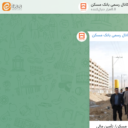
انال رسمی بانک مسکن
8.8هزار دنبال‌کننده
انال رسمی بانک مسکن
🔸قدردانی ویژه استاندار چهارمحال و بختیاری از بانک مسکن/ تأمین مالی 