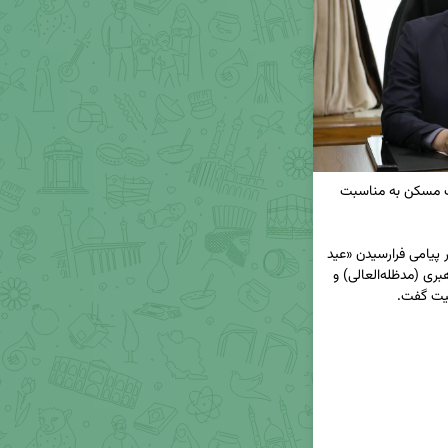
🔸پیام تبریک دکتر سیدعباس حسینی مدیرعامل بانک مسکن به مناسبت 
◀️ دکتر سید عباس حسینی مدیرعامل بانک مسکن در پیامی فرارسیدن «عید 
سعید غدیرخم» را به ولی امر مسلمین مقام معظم رهبری (مدظله‌العالی) و 