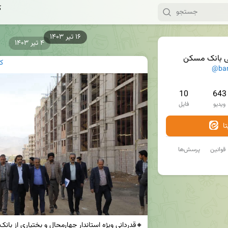
ک
۴ تیر ۱۴۰۳
ی بانک مسکن
ک
@ba
10
643
ویدیو
فایل
ا
قوانین
پرسش‌ها