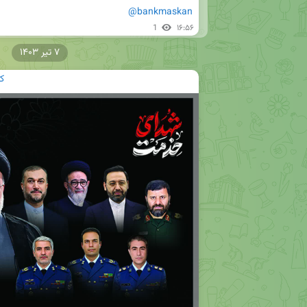
@bankmaskan
1
۱۶:۵۶
۷ تیر ۱۴۰۳
ک