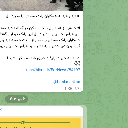
👇👇

https://hibna.ir/Fa/News/84197
@bankmaskan
1
۸:۴۰
۶ تیر ۱۴۰۳
ک