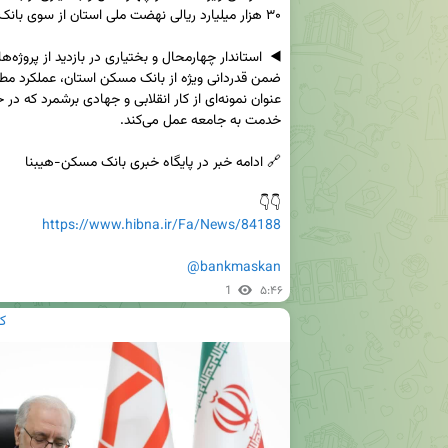
👇👇

https://www.hibna.ir/Fa/News/84188
@bankmaskan
1
۵:۴۶
ک