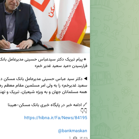
👇👇

https://hibna.ir/Fa/News/84195
@bankmaskan
1
۱۴:۲۵