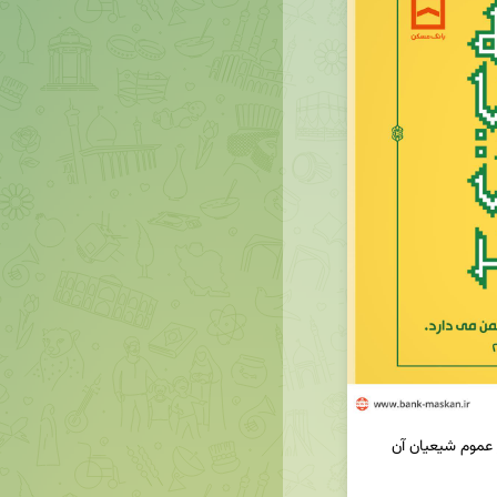
🔶میلاد حضرت باب الحوائج، امام موسی کاظم(ع) بر عموم شیعیان آن 