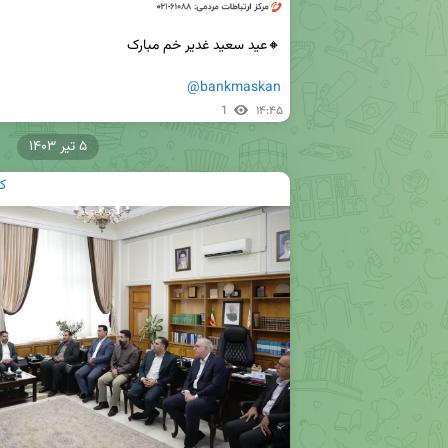
@bankmaskan
1
۱۴:۴۵
۵ تیر ۱۴۰۳
ک