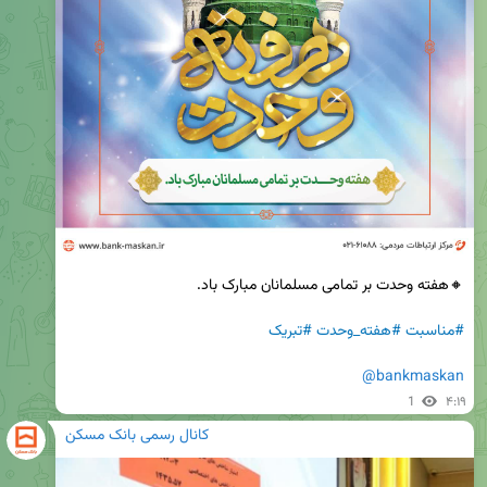
#مناسبت
#هفته_وحدت
#تبریک
@bankmaskan
1
۴:۱۹
کانال رسمی بانک مسکن