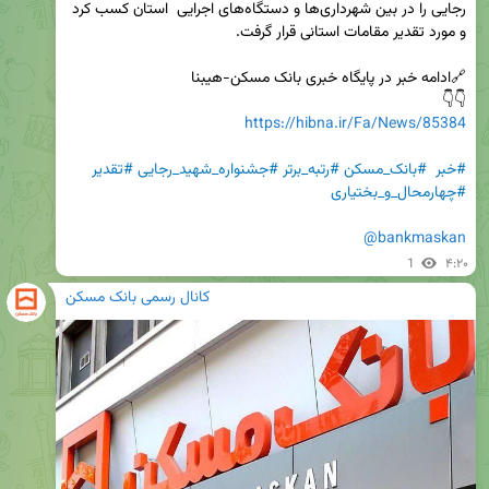
رجایی را در بین شهرداری‌ها و دستگاه‌های اجرایی  استان کسب کرد 
👇👇

https://hibna.ir/Fa/News/85384
#خبر
#بانک_مسکن
#رتبه_برتر
#جشنواره_شهید_رجایی
#تقدیر
#چهارمحال_و_بختیاری
@bankmaskan
1
۴:۲۰
کانال رسمی بانک مسکن