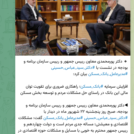
🔸 دکتر پورمحمدی معاون رییس جمهور و رییس سازمان برنامه و 
بودجه در نشست با 
#دکتر_سید_عباس_حسینی
#مدیرعامل_بانک_مسکن
افزایش سرمایه 
#بانک_مسکن
؛ راهکاری ضروری برای تقویت توان 
◀️دکتر پورمحمدی معاون رییس جمهور و رییس سازمان برنامه و 
بودجه، صبح روز پنجشنبه ۲۲ شهریور ماه در دیدار با 
#دکتر_سید_عباس_حسینی
#مدیرعامل_بانک_مسکن
 گفت: مشکلات 
اقتصادی و معیشتی؛ مساله جدی مردم است و دولت چهاردهم و 
رییس جمهور محترم به خوبی با مسایل و مشکلات حوزه اقتصادی در 