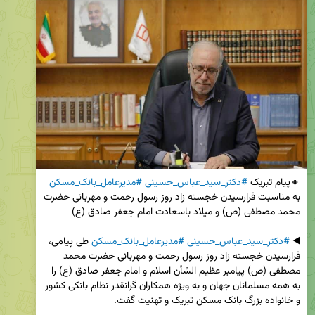
🔸پیام تبریک 
#دکتر_سید_عباس_حسینی
#مدیرعامل_بانک_مسکن
به مناسبت فرارسیدن خجسته زاد روز رسول رحمت و مهربانی حضرت 
◀️ 
#دکتر_سید_عباس_حسینی
#مدیرعامل_بانک_مسکن
 طی پیامی، 
فرارسیدن خجسته زاد روز رسول رحمت و مهربانی حضرت محمد 
مصطفی (ص) پیامبر عظیم الشأن اسلام و امام جعفر صادق (ع) را 
به همه مسلمانان جهان و به ویژه همکاران گرانقدر نظام بانکی کشور 