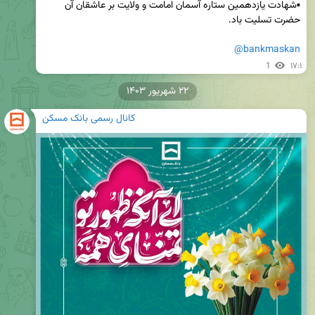
▪️شهادت یازدهمین ستاره آسمان امامت و ولایت بر عاشقان آن 
@bankmaskan
1
۱۷:۱
۲۲ شهریور ۱۴۰۳
کانال رسمی بانک مسکن