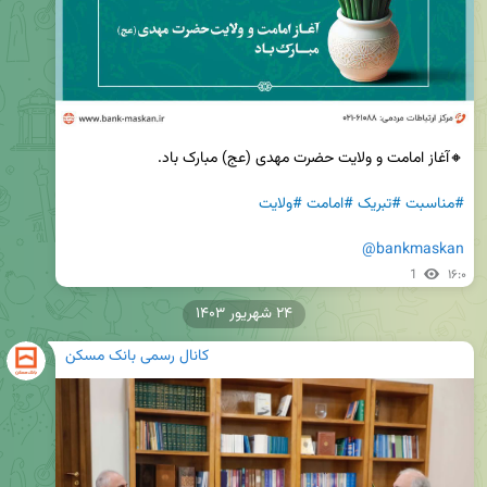
#مناسبت
#تبریک
#امامت
#ولایت
@bankmaskan
1
۱۶:۰
۲۴ شهریور ۱۴۰۳
کانال رسمی بانک مسکن