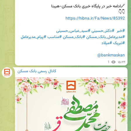
👇👇

https://hibna.ir/Fa/News/85392
#خبر
#دکتر_حسینی
#سید_عباس_حسینی
#مدیرعامل_بانک_مسکن
#بانک_مسکن
#مناسب
#پیام_مدیرعامل
#تبریک
#میلاد
@bankmaskan
1
۱۵:۲۴
کانال رسمی بانک مسکن