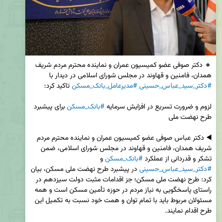
🔸 دکتر صوفی عضو کمیسیون عمران و نماینده محترم مردم شریف 
همدان، فامنین و قهاوند در مجلس شورای اسلامی در دیدار با 
#دکتر_سید_عباس_حسینی
#مدیرعامل_بانک_مسکن
لزوم و ضرورت تسریع در افزایش سرمایه 
#بانک_مسکن
 برای پیشبرد 
◀️ دکتر عباس صوفی عضو کمیسیون عمران و نماینده محترم مردم 
شریف همدان، فامنین و قهاوند در مجلس شورای اسلامی، ضمن 
تشکر و قدردانی از عملکرد 
#بانک_مسکن
 و 
#دکتر_سید_عباس_حسینی
 در پیشبرد طرح نهضت ملی مسکن، بیان 
کرد: طرح نهضت ملی مسکن؛ جز اقدامات مثبت دولت سیزدهم در 
راستای پاسخگویی به نیاز مردم در حوزه تأمین مسکن است و همه 
مسئولان مربوط باید با تمام توان و همت خود نسبت به تکمیل این 