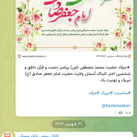
🔸میلاد حضرت محمد مصطفی (ص) پیامبر رحمت و قرآن ناطق و 
ششمین اختر تابناک آسمان ولایت حضرت امام جعفر صادق (ع) 
#مناسبت
#تبریک
#میلاد
@bankmaskan
1
۱۸:۵
۳۱ شهریور ۱۴۰۳
کانال رسمی بانک مسکن