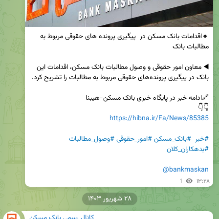
🔸اقدامات بانک مسکن در  پیگیری پرونده های حقوقی مربوط به 
◀️ معاون امور حقوقی و وصول مطالبات بانک مسکن، اقدامات این 
👇👇

https://hibna.ir/Fa/News/85385
#خبر
#بانک_مسکن
#امور_حقوقی
#وصول_مطالبات
#بدهکاران_کلان
@bankmaskan
1
۱۳:۲۸
۲۸ شهریور ۱۴۰۳
کانال رسمی بانک مسکن