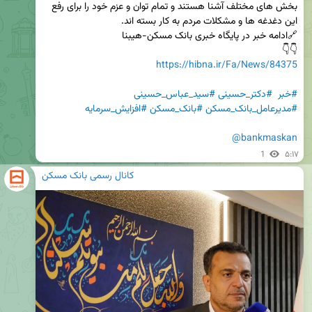
بخش های مختلف آشنا هستند و تمام توان و عزم خود را برای رفع 
👇👇

https://hibna.ir/Fa/News/84375
#خبر
#دکتر_حسینی
#سید_عباس_حسینی
#مدیرعامل_بانک_مسکن
#بانک_مسکن
#افزایش_سرمایه
@bankmaskan
1
۵:۱۷
کانال رسمی بانک مسکن