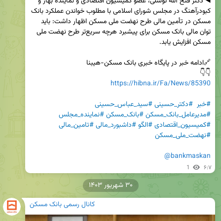
◀️ دکتر فتح الله توسلی، عضو کمیسیون اقتصادی و نماینده بهار و 
کبودرآهنگ در مجلس شورای اسلامی با مطلوب خواندن عملکرد بانک 
مسکن در تأمین مالی طرح نهضت ملی مسکن اظهار داشت: باید 
توان مالی بانک مسکن برای پیشبرد هرچه سریع‌تر طرح نهضت ملی 
👇👇

https://hibna.ir/Fa/News/85390
#خبر
#دکتر_حسینی
#سید_عباس_حسینی
#مدیرعامل_بانک_مسکن
#بانک_مسکن
#نماینده_مجلس
#کمیسیون_اقتصادی
#الگو
#داشبورد_مالی
#تامین_مالی
#نهضت_ملی_مسکن
@bankmaskan
1
۶:۷
۳۰ شهریور ۱۴۰۳
کانال رسمی بانک مسکن