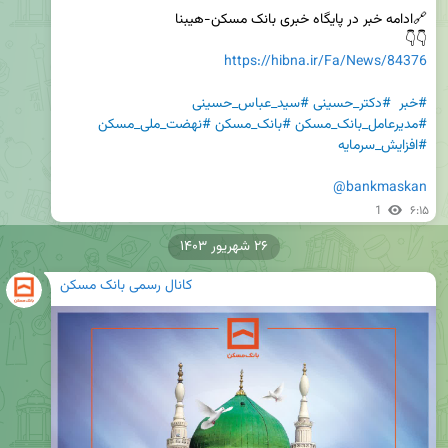
👇👇

https://hibna.ir/Fa/News/84376
#خبر
#دکتر_حسینی
#سید_عباس_حسینی
#مدیرعامل_بانک_مسکن
#بانک_مسکن
#نهضت_ملی_مسکن
#افزایش_سرمایه
@bankmaskan
1
۶:۱۵
۲۶ شهریور ۱۴۰۳
کانال رسمی بانک مسکن