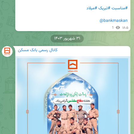
#مناسبت
#تبریک
#میلاد
@bankmaskan
1
۱۸:۵
۳۱ شهریور ۱۴۰۳
کانال رسمی بانک مسکن