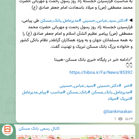
به مناسبت فرارسیدن خجسته زاد روز رسول رحمت و مهربانی حضرت 
◀️ 
#دکتر_سید_عباس_حسینی
#مدیرعامل_بانک_مسکن
 طی پیامی، 
فرارسیدن خجسته زاد روز رسول رحمت و مهربانی حضرت محمد 
مصطفی (ص) پیامبر عظیم الشأن اسلام و امام جعفر صادق (ع) را 
به همه مسلمانان جهان و به ویژه همکاران گرانقدر نظام بانکی کشور 
👇👇

https://hibna.ir/Fa/News/85392
#خبر
#دکتر_حسینی
#سید_عباس_حسینی
#مدیرعامل_بانک_مسکن
#بانک_مسکن
#مناسب
#پیام_مدیرعامل
#تبریک
#میلاد
@bankmaskan
1
۱۵:۲۴
کانال رسمی بانک مسکن