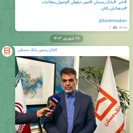
#خبر
#بانک_مسکن
#امور_حقوقی
#وصول_مطالبات
#بدهکاران_کلان
@bankmaskan
1
۱۳:۲۸
۲۸ شهریور ۱۴۰۳
کانال رسمی بانک مسکن