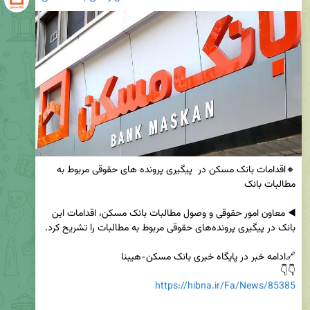
🔸اقدامات بانک مسکن در  پیگیری پرونده های حقوقی مربوط به 
◀️ معاون امور حقوقی و وصول مطالبات بانک مسکن، اقدامات این 
👇👇

https://hibna.ir/Fa/News/85385