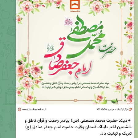
🔸میلاد حضرت محمد مصطفی (ص) پیامبر رحمت و قرآن ناطق و 
ششمین اختر تابناک آسمان ولایت حضرت امام جعفر صادق (ع) 