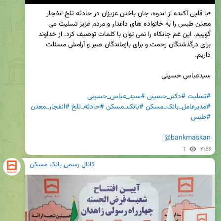
▪️با قلبی آکنده از اندوه، جان باختن عزیزان در حادثه تلخ انفجار 
معدن طبس را به خانواده های داغدار و مردم عزیز تسلیت می 
گوییم. این غم جانکاه را نمی توان با کلمات توصیف کرد. از خداوند 
برای درگذشتگان رحمت و برای بازماندگان صبر و آرامش مسئلت 
#تسلیت
#دکتر_حسینی
#سید_عباس_حسینی
#مدیرعامل_بانک_مسکن
#بانک_مسکن
#حادثه_تلخ
#انفجار_معدن
#طبس
@bankmaskan
1
۴:۵۶
کانال رسمی بانک مسکن