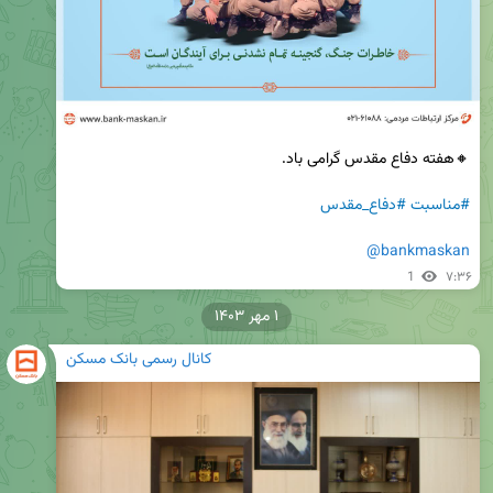
#مناسبت
#دفاع_مقدس
@bankmaskan
1
۷:۳۶
۱ مهر ۱۴۰۳
کانال رسمی بانک مسکن