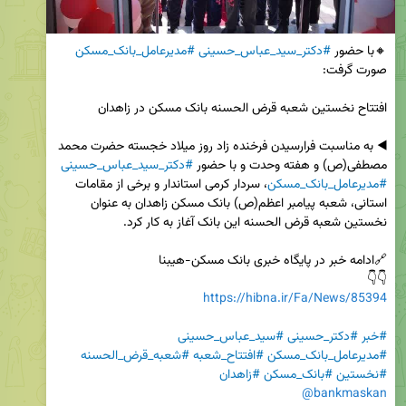
🔸با حضور 
#دکتر_سید_عباس_حسینی
#مدیرعامل_بانک_مسکن
◀️ به مناسبت فرارسیدن فرخنده زاد روز میلاد خجسته حضرت محمد 
مصطفی(ص) و هفته وحدت و با حضور 
#دکتر_سید_عباس_حسینی
#مدیرعامل_بانک_مسکن
، سردار کرمی استاندار و برخی از مقامات 
استانی، شعبه پیامبر اعظم(ص) بانک مسکن زاهدان به عنوان 
👇👇

https://hibna.ir/Fa/News/85394
#خبر
#دکتر_حسینی
#سید_عباس_حسینی
#مدیرعامل_بانک_مسکن
#افتتاح_شعبه
#شعبه_قرض_الحسنه
#نخستین
#بانک_مسکن
#زاهدان
@bankmaskan