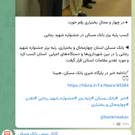
◀️ بانک مسکن استان چهارمحال و بختیاری، رتبه برتر جشنواره شهید 
رجایی را در بین شهرداری‌ها و دستگاه‌های اجرایی  استان کسب کرد 
👇👇

https://hibna.ir/Fa/News/85384
#خبر
#بانک_مسکن
#رتبه_برتر
#جشنواره_شهید_رجایی
#تقدیر
#چهارمحال_و_بختیاری
@bankmaskan
1
۴:۲۰
کانال رسمی بانک مسکن