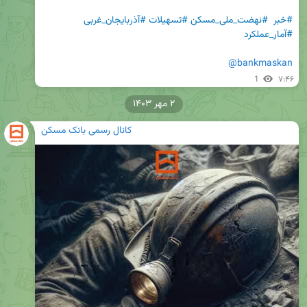
#خبر
#نهضت_ملی_مسکن
#تسهیلات
#آذربایجان_غربی
#آمار_عملکرد
@bankmaskan
1
۷:۴۶
۲ مهر ۱۴۰۳
کانال رسمی بانک مسکن