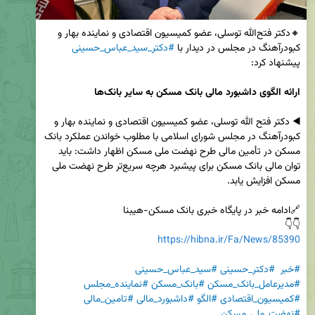
🔸دکتر فتح‌الله توسلی، عضو کمیسیون اقتصادی و نماینده بهار و 
کبودرآهنگ در مجلس در دیدار با 
#دکتر_سید_عباس_حسینی
ارائه الگوی داشبورد مالی بانک مسکن به سایر بانک‌ها
◀️ دکتر فتح الله توسلی، عضو کمیسیون اقتصادی و نماینده بهار و 
کبودرآهنگ در مجلس شورای اسلامی با مطلوب خواندن عملکرد بانک 
مسکن در تأمین مالی طرح نهضت ملی مسکن اظهار داشت: باید 
توان مالی بانک مسکن برای پیشبرد هرچه سریع‌تر طرح نهضت ملی 
👇👇

https://hibna.ir/Fa/News/85390
#خبر
#دکتر_حسینی
#سید_عباس_حسینی
#مدیرعامل_بانک_مسکن
#بانک_مسکن
#نماینده_مجلس
#کمیسیون_اقتصادی
#الگو
#داشبورد_مالی
#تامین_مالی
#نهضت_ملی_مسکن