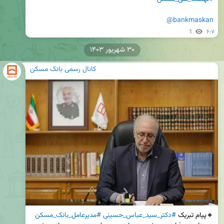
@bankmaskan
1
۶:۷
۳۰ شهریور ۱۴۰۳
کانال رسمی بانک مسکن
🔸پیام تبریک 
#دکتر_سید_عباس_حسینی
#مدیرعامل_بانک_مسکن