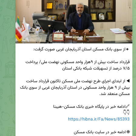
قرارداد ساخت بیش از ۹هزار واحد مسکونی نهضت ملی/ پرداخت 
◀️ از ابتدای اجرای طرح نهضت ملی مسکن تاکنون قرارداد ساخت 
بیش از ۹ هزار واحد مسکونی در استان آذربایجان غربی از سوی بانک 
👇👇

https://hibna.ir/Fa/News/85393