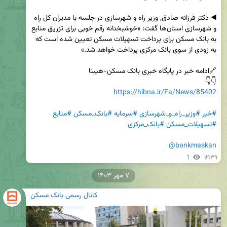
◀️ دکتر فرزانه صادق, وزیر راه و شهرسازی در جلسه با مدیران کل راه 
و شهرسازی استان‌ها گفت: «خوشبختانه رقم خوبی برای تزریق منابع 
به بانک مسکن برای پرداخت تسهیلات مسکن تعیین شده است که 
👇👇

https://hibna.ir/Fa/News/85402
#خبر
#وزیر_راه_و_شهرسازی
#سرمایه
#بانک_مسکن
#منابع
#تسهیلات_مسکن
#بانک_مرکزی
@bankmaskan
1
۱۲:۳۹
۷ مهر ۱۴۰۳
کانال رسمی بانک مسکن