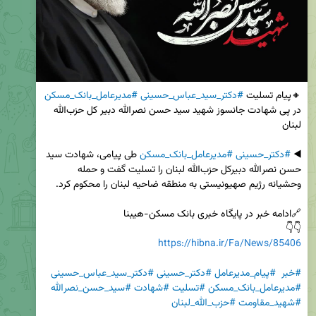
🔸پیام تسلیت 
#دکتر_سید_عباس_حسینی
#مدیرعامل_بانک_مسکن
در پی شهادت جانسوز شهید سید حسن نصرالله دبیر کل حزب‌الله 
◀️ 
#دکتر_حسینی
#مدیرعامل_بانک_مسکن
 طی پیامی، شهادت سید 
حسن نصرالله دبیرکل حزب‌الله لبنان را تسلیت گفت و حمله 
👇👇

https://hibna.ir/Fa/News/85406
#خبر
#پیام_مدیرعامل
#دکتر_حسینی
#دکتر_سید_عباس_حسینی
#مدیرعامل_بانک_مسکن
#تسلیت
#شهادت
#سید_حسن_نصرالله
#شهید_مقاومت
#حزب_الله_لبنان