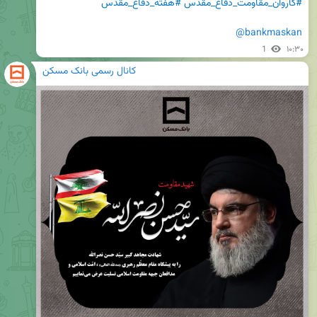
#کاروان_مقاومت_دفاع_مقدس
#هفته_دفاع_مقدس
@bankmaskan
1
۱۰:۳۰
کانال رسمی بانک مسکن