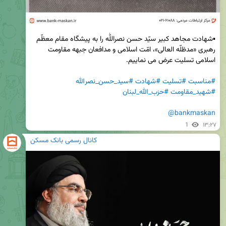
▪️شهادت مجاهد کبیر سیّد حسن نصراللّٰه را به پیشگاه مقام معظّم 
رهبری «مدظلّه العالی»، امّت اسلامی و مدافعان جبهه مقاومت 
#مناسبت
#تسلیت
#شهادت
#سید_حسن_نصرالله
#شهید_مقاومت
#حزب_الله_لبنان
@bankmaskan
1
۱۳:۲۷
کانال رسمی بانک مسکن