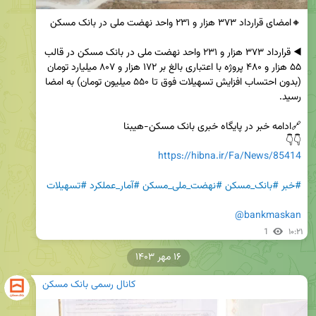
◀️ قرارداد ۳۷۳ هزار و ۲۳۱ واحد نهضت ملی در بانک مسکن در قالب 
۵۵ هزار و ۴۸۰ پروژه با اعتباری بالغ‌ بر ۱۷۲ هزار و ۸۰۷ میلیارد تومان 
(بدون احتساب افزایش تسهیلات فوق تا ۵۵۰ میلیون تومان) به امضا 
👇👇

https://hibna.ir/Fa/News/85414
#خبر
#بانک_مسکن
#نهضت_ملی_مسکن
#آمار_عملکرد
#تسهیلات
@bankmaskan
1
۱۰:۲۱
۱۶ مهر ۱۴۰۳
کانال رسمی بانک مسکن