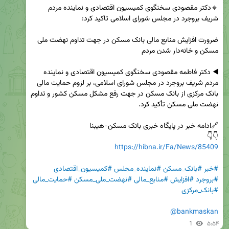
🔸دکتر مقصودی سخنگوی کمیسیون اقتصادی و نماینده مردم 
ضرورت افزایش منابع مالی بانک مسکن در جهت تداوم نهضت ملی 
◀️ دکتر فاطمه مقصودی سخنگوی کمیسیون اقتصادی و نماینده 
مردم شریف بروجرد در مجلس شورای اسلامی، بر لزوم حمایت مالی 
بانک مرکزی از بانک مسکن در جهت رفع مشکل مسکن کشور و تداوم 
👇👇

https://hibna.ir/Fa/News/85409
#خبر
#بانک_مسکن
#نماینده_مجلس
#کمیسیون_اقتصادی
#بروجرد
#افزایش
#منابع_مالی
#نهضت_ملی_مسکن
#حمایت_مالی
#بانک_مرکزی
@bankmaskan
1
۵:۵۴