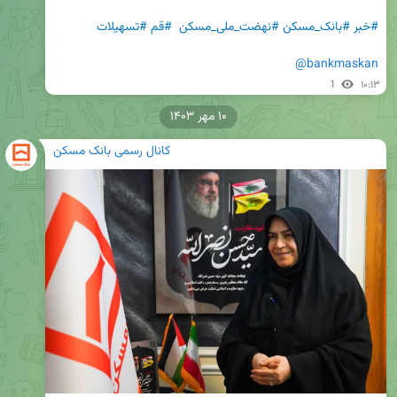
#خبر
#بانک_مسکن
#نهضت_ملی_مسکن
#قم
#تسهیلات
@bankmaskan
1
۱۰:۱۳
۱۰ مهر ۱۴۰۳
کانال رسمی بانک مسکن