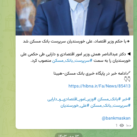
◀️ دکتر عبدالناصر همتی وزیر امور اقتصادی و دارایی طی حکمی علی 
خورسندیان را به سمت 
#سرپرست_بانک_مسکن
👇👇

https://hibna.ir/Fa/News/85413
#خبر
#بانک_مسکن
#وزیر_امور_اقتصادی_و_دارایی
#سرپرست_بانک_مسکن
#علی_خورسندیان
@bankmaskan
1
۱۰:۰
۱۳ مهر ۱۴۰۳