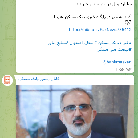
👇👇

https://hibna.ir/Fa/News/85412
#خبر
#بانک_مسکن
#استان_اصفهان
#منابع_مالی
#نهضت_ملی_مسکن
@bankmaskan
1
۷:۴۱
کانال رسمی بانک مسکن