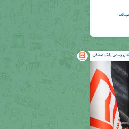
هیلات
انال رسمی بانک مسکن