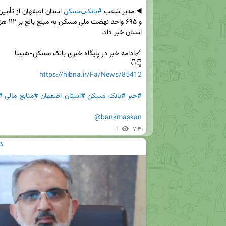
◀️ مدیر شعب 
#بانک_مسکن
👇👇

https://hibna.ir/Fa/News/85412
#خبر
#بانک_مسکن
#استان_اصفهان
#منابع_مالی
#
@bankmaskan
1
۷:۴۱
ک