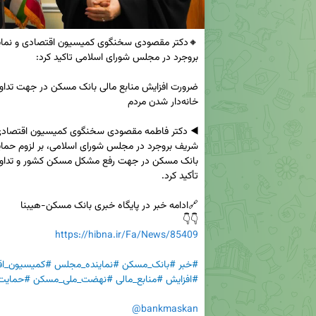
👇👇

https://hibna.ir/Fa/News/85409
#خبر
#بانک_مسکن
#نماینده_مجلس
#کمیسیون_اق
#افزایش
#منابع_مالی
#نهضت_ملی_مسکن
#حمایت_
@bankmaskan