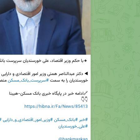
خورسندیان را به سمت 
#سرپرست_بانک_مسکن
👇👇

https://hibna.ir/Fa/News/85413
#خبر
#بانک_مسکن
#وزیر_امور_اقتصادی_و_دارایی
#
#علی_خورسندیان
@bankmaskan