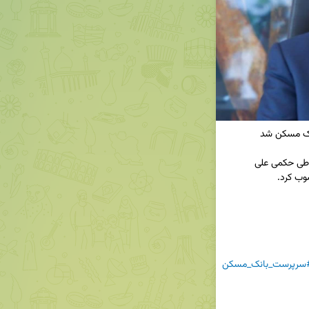
◀️ دکتر عبدالناصر همتی وزیر امور اقتصادی و دارایی طی حکمی علی 
سرپرست_بانک_مسکن