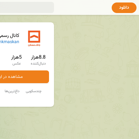
دانلود
کانال رسم
nkmaskan
8.8هزار
5هزار
دنبال‌کننده
عکس
مشاهده در ایت
چندسکویی
داغ‌ترین‌ها