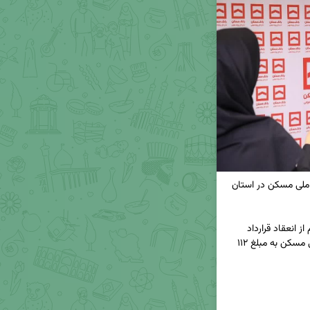
🔸انعقاد بیش از ۱۱۲ هزار میلیارد ریال قرارداد نهضت ملی مسکن در استان 
◀️ محسن بابایی، مدیر شعب  بانک مسکن استان قم از انعقاد قرارداد 
ساخت ۲۱ هزار و ۶۶۳ واحد مسکونی طرح نهضت ملی مسکن به مبلغ ۱۱۲ 