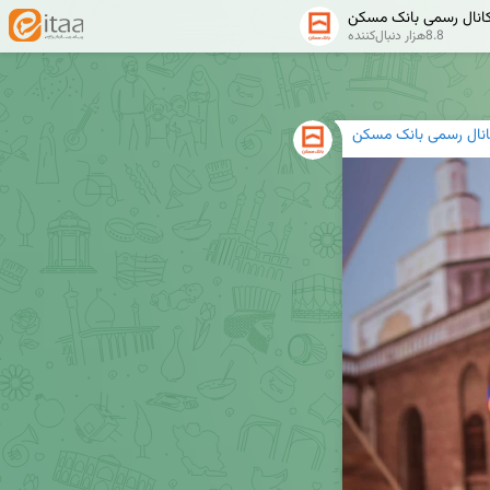
انال رسمی بانک مسکن
8.8هزار دنبال‌کننده
انال رسمی بانک مسکن