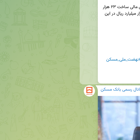
 استان اصفهان از تأمین مالی ساخت ۲۳ هزار 
و ۶۹۵ واحد نهضت ملی مسکن به مبلغ بالغ بر ۱۱۲ هزار میلیارد ریال در این 
نهضت_ملی_مسکن
انال رسمی بانک مسکن