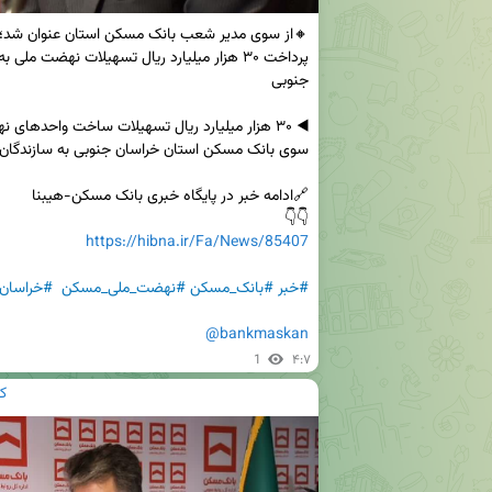
👇👇

https://hibna.ir/Fa/News/85407
#خبر
#بانک_مسکن
#نهضت_ملی_مسکن
#خراسان_
@bankmaskan
1
۴:۷
ک