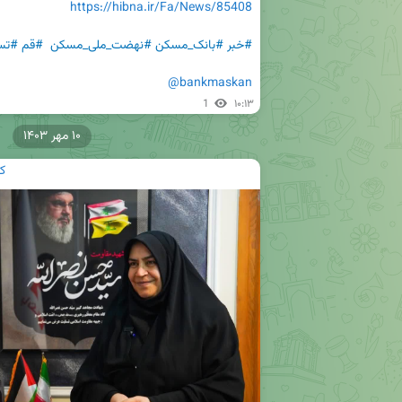
https://hibna.ir/Fa/News/85408
#خبر
#بانک_مسکن
#نهضت_ملی_مسکن
#قم
#تس
@bankmaskan
1
۱۰:۱۳
۱۰ مهر ۱۴۰۳
ک