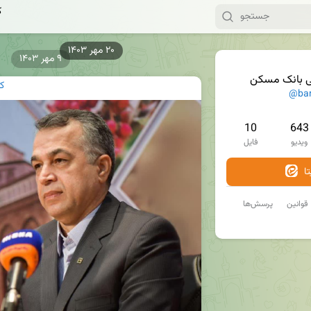
ک
۹ مهر ۱۴۰۳
ی بانک مسکن
ک
@ba
10
643
ویدیو
فایل
ا
قوانین
پرسش‌ها