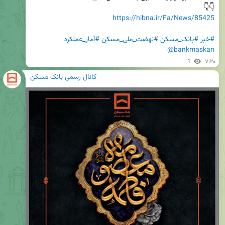
👇👇

https://hibna.ir/Fa/News/85425
#خبر
#بانک_مسکن
#نهضت_ملی_مسکن
#آمار_عملکرد
@bankmaskan
1
۷:۲۰
کانال رسمی بانک مسکن