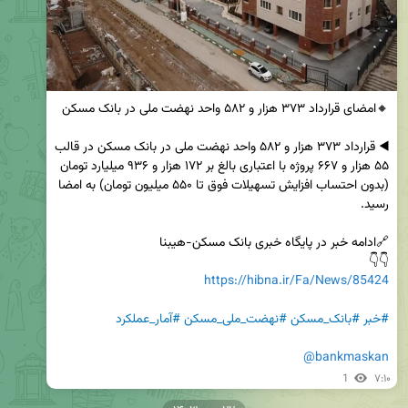
◀️ قرارداد ۳۷۳ هزار و ۵۸۲ واحد نهضت ملی در بانک مسکن در قالب 
۵۵ هزار و ۶۶۷ پروژه با اعتباری بالغ‌ بر ۱۷۲ هزار و ۹۳۶ میلیارد تومان 
(بدون احتساب افزایش تسهیلات فوق تا ۵۵۰ میلیون تومان) به امضا 
👇👇

https://hibna.ir/Fa/News/85424
#خبر
#بانک_مسکن
#نهضت_ملی_مسکن
#آمار_عملکرد
@bankmaskan
1
۷:۱۰