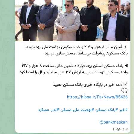
🔸تأمین مالی ۸ هزار و ۲۱۷ واحد مسکونی نهضت ملی یزد توسط 
◀️ بانک مسکن استان یزد، قرارداد تامین مالی ساخت ۸ هزار و ۲۱۷ 
👇👇

https://hibna.ir/Fa/News/85426
#خبر
#بانک_مسکن
#نهضت_ملی_مسکن
#آمار_عملکرد
@bankmaskan
1
۶:۱۹