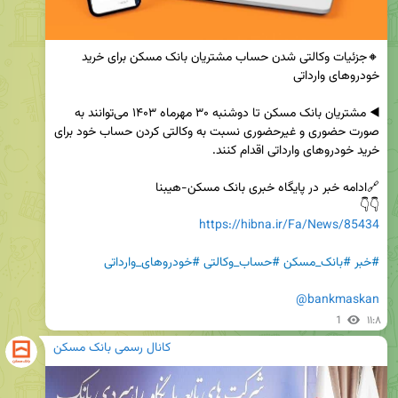
🔸جزئیات وکالتی شدن حساب‌ مشتریان بانک مسکن برای خرید 
◀️ مشتریان بانک مسکن تا دوشنبه ‌۳۰ مهرماه ۱۴۰۳ می‌توانند به 
صورت حضوری و غیرحضوری نسبت به وکالتی کردن حساب‌ خود برای 
👇👇

https://hibna.ir/Fa/News/85434
#خبر
#بانک_مسکن
#حساب_وکالتی
#خودروهای_وارداتی
@bankmaskan
1
۱۱:۸
کانال رسمی بانک مسکن