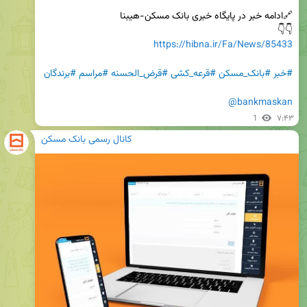
👇👇

https://hibna.ir/Fa/News/85433
#خبر
#بانک_مسکن
#قرعه_کشی
#قرض_الحسنه
#مراسم
#برندگان
@bankmaskan
1
۷:۴۳
کانال رسمی بانک مسکن