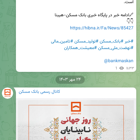
👇👇

https://hibna.ir/Fa/News/85427
#خبر
#بانک_مسکن
#تولید_مسکن
#تامین_مالی
#نهضت_ملی_مسکن
#معیشت_همکاران
@bankmaskan
1
۱۱:۳۳
۲۴ مهر ۱۴۰۳
کانال رسمی بانک مسکن