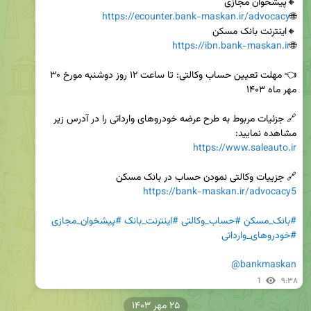
https://ecounter.bank-maskan.ir/advocacy
🌐
https://ibn.bank-maskan.ir
🌐
👈 مهلت تعیین حساب وکالتی: تا ساعت ۱۲ روز دوشنبه مورخ ۳۰ 
🔗 جزئیات مربوط به طرح عرضه خودروهای وارداتی را در آدرس زیر 
مشاهده نمایید:

https://www.saleauto.ir
🔗 جزییات وکالتی نمودن حساب در بانک مسکن

https://bank-maskan.ir/advocacy5
#بانک_مسکن
#حساب_وکالتی
#اینترنت_بانک
#پیشخوان_مجازی
#خودروهای_وارداتی
@bankmaskan
1
۹:۳۸
۲۵ مهر ۱۴۰۳