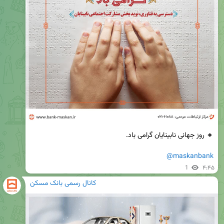
@maskanbank
1
۴:۴۵
کانال رسمی بانک مسکن