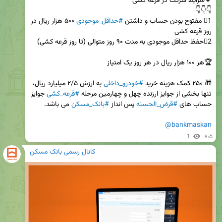
1⃣ مفتوح بودن حساب و داشتن 
#حداقل_موجودی
 ۵۰۰ هزار ریال در 
🎁 ۲۵۰ کمک هزینه خرید 
#خودرو_داخلی
 به ارزش ۲/۵ میلیارد ریال، 
تنها بخشی از جوایز ارزنده چهل و چهارمین مرحله 
#قرعه_کشی
 جوایز 
حساب های 
#قرض_الحسنه
 پس انداز 
#بانک_مسکن
@bankmaskan
1
۸:۵
کانال رسمی بانک مسکن