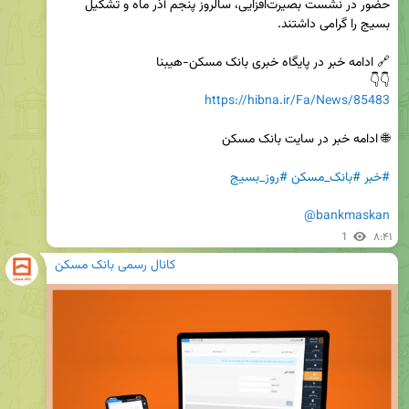
حضور در نشست بصیرت‌افزایی، سالروز پنجم آذر ماه و تشکیل 
👇👇

https://hibna.ir/Fa/News/85483
#خبر
#بانک_مسکن
#روز_بسیج
@bankmaskan
1
۸:۴۱
کانال رسمی بانک مسکن