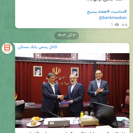
#مناسبت
#هفته_بسیج
@bankmaskan
1
۱۸:۵
۳ آذر ۱۴۰۳
کانال رسمی بانک مسکن