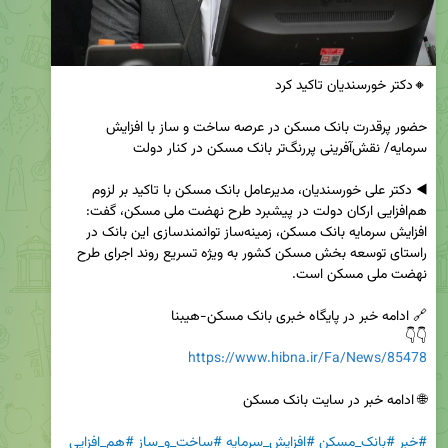
حضور پرقدرت بانک مسکن در عرصه ساخت و ساز با افزایش 
◀️ دکتر علی خورسندیان، مدیرعامل بانک مسکن با تاکید بر لزوم 
هم‌افزایی ارکان دولت در پیشبرد طرح نهضت ملی مسکن، گفت: 
افزایش سرمایه بانک مسکن، زمینه‌ساز توانمندسازی این بانک در 
راستای توسعه بخش مسکن کشور به ویژه تسریع روند اجرای طرح 
👇👇

https://www.hibna.ir/Fa/News/85478
#خبر
#بانک_مسکن
#افزایش_سرمایه
#ساخت_و_ساز
#هم_افزایی