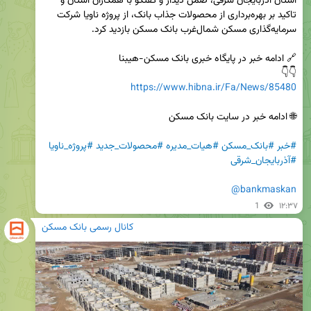
استان آذربایجان شرقی، ضمن دیدار و گفتگو با همکاران استان و 
تاکید بر بهره‌برداری از محصولات جذاب بانک، از پروژه ناویا شرکت 
👇👇

https://www.hibna.ir/Fa/News/85480
#خبر
#بانک_مسکن
#هیات_مدیره
#محصولات_جدید
#پروژه_ناویا
#آذربایجان_شرقی
@bankmaskan
1
۱۲:۳۷
کانال رسمی بانک مسکن