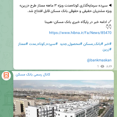
◀️ سپرده سرمایه‌گذاری کوتاه‌مدت ویژه ۳ ماهه ممتاز طرح «زرین» 
👇👇

https://www.hibna.ir/Fa/News/85470
#خبر
#بانک_مسکن
#محصول_جدید
#سپرده_کوتاه_مدت
#ممتاز
#زرین
@bankmaskan
1
۸:۲۶
کانال رسمی بانک مسکن