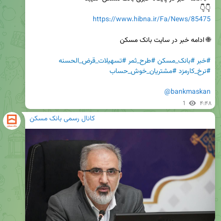
👇👇

https://www.hibna.ir/Fa/News/85475
#خبر
#بانک_مسکن
#طرح_ثمر
#تسهیلات_قرض_الحسنه
#نرخ_کارمزد
#مشتریان_خوش_حساب
@bankmaskan
1
۴:۴۸
کانال رسمی بانک مسکن