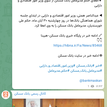
🔸اعطای حکم مدیرعامل بانک مسکن از سوی وزیر امور اقتصادی و 
◀️ عبدالناصر همتی، وزیر امور اقتصادی و دارایی در ابتدای جلسه 
شورای هماهنگی بانک‌ها در روز چهارشنبه ۳۰ آبان ماه، حکم علی 
👇👇

https://hibna.ir/Fa/News/85468
#خبر
#بانک_مسکن
#وزیر_امور_اقتصاد_و_دارایی
#مدیرعامل_بانک_مسکن
#حکم_مدیرعامل
@bankmaskan
1
۱۲:۴۳
کانال رسمی بانک مسکن