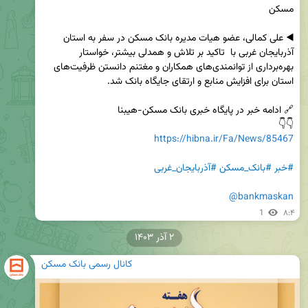
◀️ علی کمالی، عضو هیات مدیره بانک مسکن در سفر به استان 
آذربایجان غربی با  تاکید بر تلاش و همدلی بیشتر، خواستار 
بهره‌برداری از توانمندی‌های همکاران و مغتنم دانستن ظرفیت‌های 
👇👇

https://hibna.ir/Fa/News/85467
#خبر
#بانک_مسکن
#آذربایجان_غربی
@bankmaskan
1
۸:۴
۲ آذر ۱۴۰۳
کانال رسمی بانک مسکن