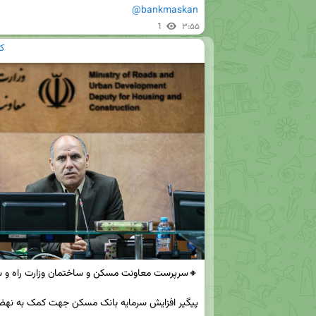
@bankmaskan
1
۳:۵۵
ک