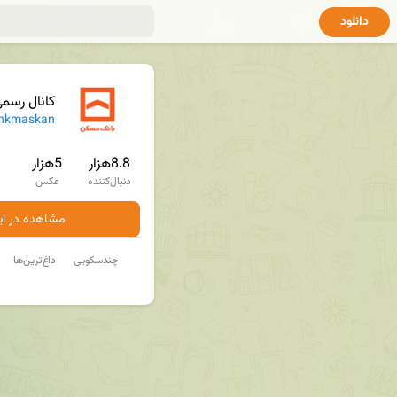
دانلود
کانال رسم
nkmaskan
8.8هزار
5هزار
دنبال‌کننده
عکس
مشاهده در ایت
چندسکویی
داغ‌ترین‌ها