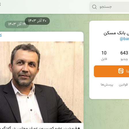
ک
۱۹ آذر ۱۴۰۳
ی بانک مسکن
ک
@ba
10
643
ویدیو
فایل
ا
قوانین
پرسش‌ها