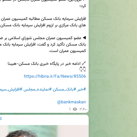
👇👇

https://hibna.ir/Fa/News/85506
#خبر
#بانک_مسکن
#نماینده_مجلس
#افزایش_سرما
@bankmaskan
1
۳:۴۰
ک