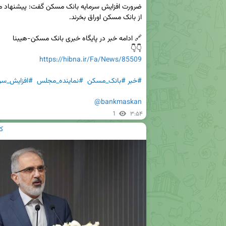
👇👇

https://hibna.ir/Fa/News/85509
#خبر
#بانک_مسکن
#نماینده_مجلس
#افزایش_سرم
@bankmaskan
1
۳:۵۴
ک