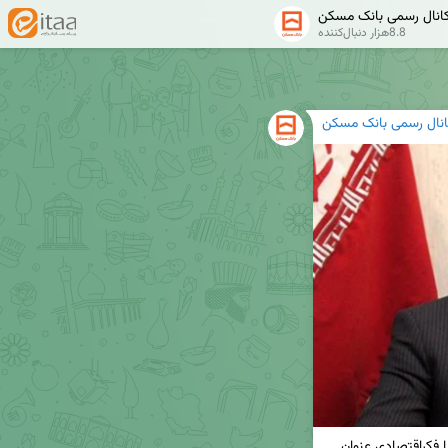
انال رسمی بانک مسکن
8.8هزار دنبال‌کننده
انال رسمی بانک مسکن
🔸فروردین، عضو کمیسیون عمران مجلس در گفتگو با فکراقتصادی عنوان 