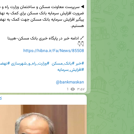
👇👇

https://hibna.ir/Fa/News/85508
#خبر
#بانک_مسکن
#وزارت_راه_و_شهرسازی
#نهضت
#افزایش_سرمایه
@bankmaskan
1
۳:۵۷
ک