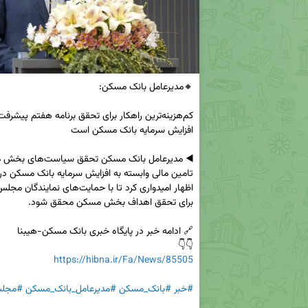
👇👇

https://hibna.ir/Fa/News/85505
#خبر
#بانک_مسکن
#مدیرعامل_بانک_مسکن
#مجل