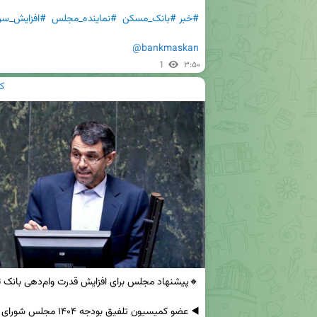
#خبر
#بانک_مسکن
#نماینده_مجلس
#افزایش_سرم
@bankmaskan
1
۳:۵۰
ک