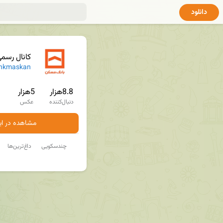
دانلود
کانال رسم
nkmaskan
8.8هزار
5هزار
دنبال‌کننده
عکس
مشاهده در ایت
چندسکویی
داغ‌ترین‌ها