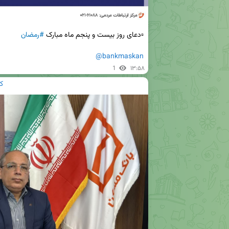
▫️دعای روز بیست و پنجم ماه مبارک 
#رمضان
@bankmaskan
1
۱۳:۵۸
ک