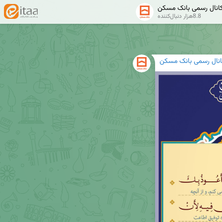
انال رسمی بانک مسکن
8.8هزار دنبال‌کننده
انال رسمی بانک مسکن