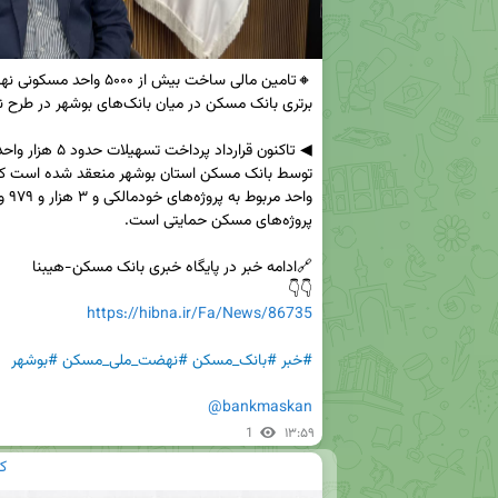
👇👇

https://hibna.ir/Fa/News/86735
#خبر
#بانک_مسکن
#نهضت_ملی_مسکن
#بوشهر
@bankmaskan
1
۱۳:۵۹
ک