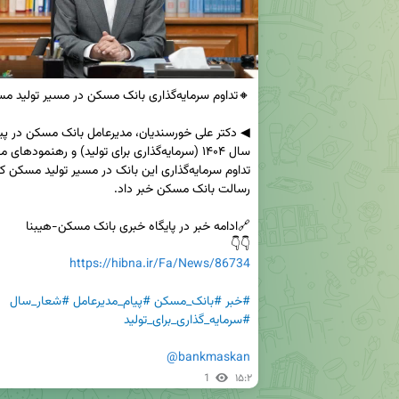
👇👇

https://hibna.ir/Fa/News/86734
#خبر
#بانک_مسکن
#پیام_مدیرعامل
#شعار_سال
#سرمایه_گذاری_برای_تولید
@bankmaskan
1
۱۵:۲