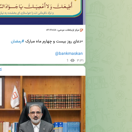
▫️دعای روز بیست و چهارم ماه مبارک 
#رمضان
@bankmaskan
1
۳:۳۱
ک