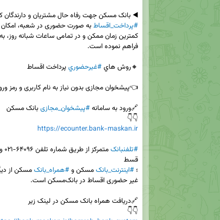
◀️ بانک مسکن جهت رفاه حال مشتریان و دارندگان کار
#پرداخت_اقساط
 به صورت حضوری در شعبه، امکان 
🔸روش هاي 
#غيرحضوري
🔗ورود به سامانه 
#پیشخوان_مجازی
👇👇

https://ecounter.bank-maskan.ir
#تلفنبانک
؛ 
#اينترنت_بانک
 مسکن و 
#همراه_بانک
👇👇
