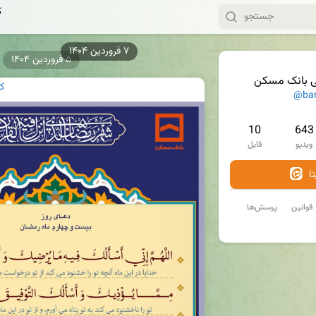
ک
۵ فروردین ۱۴۰۴
ی بانک مسکن
ک
@ba
10
643
ویدیو
فایل
ا
قوانین
پرسش‌ها