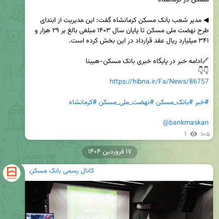
◀ مدیر شعب بانک مسکن کرمانشاه گفت: این مدیریت از ابتدای 
طرح نهضت ملی مسکن تا پایان سال ۱۴۰۳ مبلغی بالغ بر ۲۹ هزار و 
👇👇

https://hibna.ir/Fa/News/86757
#خبر
#بانک_مسکن
#نهضت_ملی_مسکن
#کرمانشاه
@bankmaskan
1
۱۰:۵
۱۷ فروردین ۱۴۰۴
کانال رسمی بانک مسکن