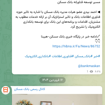
◀ احمد بیدی عضو هیات مدیره بانک مسکن با اشاره به تاثیر حوزه 
فناوری اطلاعات بانک و تاثیر استراتژیک آن بر ارائه خدمات مطلوب به 
مشتریان، اقدامات و برنامه‌های این بانک برای توسعه بانکداری 
👇👇

https://hibna.ir/Fa/News/86752
#خبر
#بانک_مسکن
#فناوری_اطلاعات
#بانکداری_الکترونیک
@bankmaskan
1
۶:۳۸
۱۶ فروردین ۱۴۰۴
کانال رسمی بانک مسکن