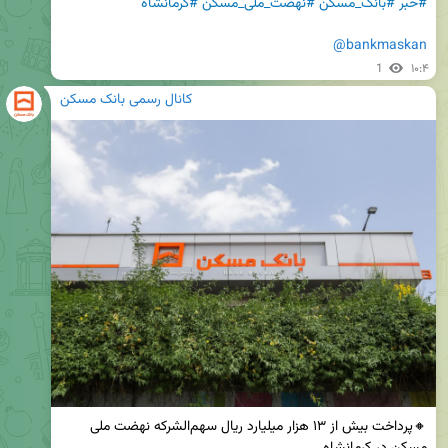
#خبر
#بانک_مسکن
#نهضت_ملی_مسکن
#کرمانشاه
@bankmaskan
1
۱۰:۴
کانال رسمی بانک مسکن
🔸پرداخت بیش از ۱۳ هزار میلیارد ریال سهم‌الشرکه نهضت ملی 