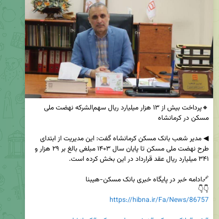
🔸پرداخت بیش از ۱۳ هزار میلیارد ریال سهم‌الشرکه نهضت ملی 
◀ مدیر شعب بانک مسکن کرمانشاه گفت: این مدیریت از ابتدای 
طرح نهضت ملی مسکن تا پایان سال ۱۴۰۳ مبلغی بالغ بر ۲۹ هزار و 
👇👇

https://hibna.ir/Fa/News/86757