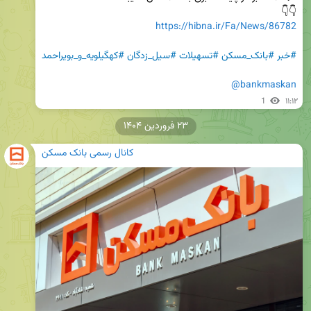
👇👇

https://hibna.ir/Fa/News/86782
#خبر
#بانک_مسکن
#تسهیلات
#سیل_زدگان
#کهگیلویه_و_بویراحمد
@bankmaskan
1
۱۱:۱۲
۲۳ فروردین ۱۴۰۴
کانال رسمی بانک مسکن