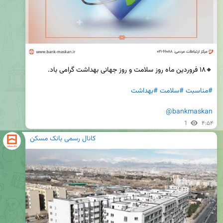
#مناسبت
#سلامت
#بهداشت
@bankmaskan
1
۴:۵۴
کانال رسمی بانک مسکن