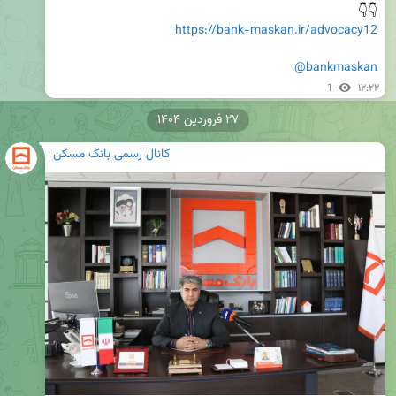
👇👇

https://bank-maskan.ir/advocacy12
@bankmaskan
1
۱۲:۲۲
۲۷ فروردین ۱۴۰۴
کانال رسمی بانک مسکن