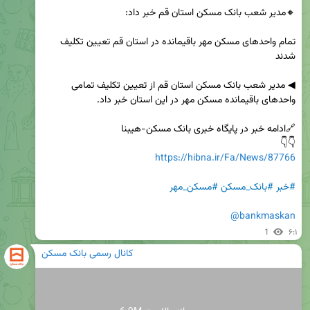
تمام واحدهای مسکن مهر باقیمانده در استان قم تعیین تکلیف 
◀ مدیر شعب بانک مسکن استان قم از تعیین تکلیف تمامی 
👇👇

https://hibna.ir/Fa/News/87766
#خبر
#بانک_مسکن
#مسکن_مهر
@bankmaskan
1
۶:۱
کانال رسمی بانک مسکن