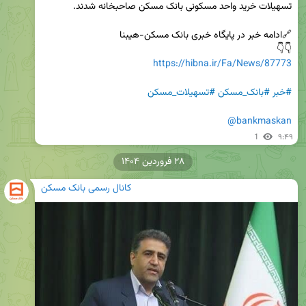
👇👇

https://hibna.ir/Fa/News/87773
#خبر
#بانک_مسکن
#تسهیلات_مسکن
@bankmaskan
1
۹:۴۹
۲۸ فروردین ۱۴۰۴
کانال رسمی بانک مسکن