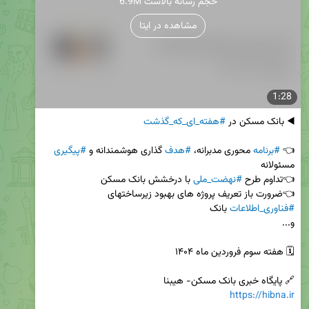
6.9M حجم رسانه بالاست
مشاهده در ایتا
1:28
◀️ بانک مسکن در 
#هفته_ای_که_گذشت
👈 
#برنامه
 محوری مدبرانه، 
#هدف
 گذاری هوشمندانه و 
#پیگیری
👈تداوم طرح 
#نهضت_ملی
👈ضرورت باز تعریف پروژه های بهبود زیرساختهای 
#فناوری_اطلاعات
🔗 پایگاه خبری بانک مسکن- هیبنا

https://hibna.ir