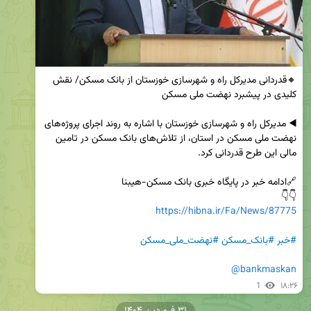
🔸قدردانی مدیرکل راه و شهرسازی خوزستان از بانک مسکن/ نقش 
◀️ مدیرکل راه و شهرسازی خوزستان با اشاره به روند اجرای پروژه‌های 
نهضت ملی مسکن در استان، از تلاش‌های بانک مسکن در تامین 
👇👇

https://hibna.ir/Fa/News/87775
#خبر
#بانک_مسکن
#نهضت_ملی_مسکن
@bankmaskan
1
۱۸:۲۶
۳۱ فروردین ۱۴۰۴