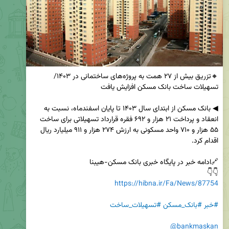
🔸تزریق بیش از ۲۷ همت به پروژه‌های ساختمانی در ۱۴۰۳/ 
◀ بانک مسکن از ابتدای سال ۱۴۰۳ تا پایان اسفندماه، نسبت به 
انعقاد و پرداخت ۲۱ هزار و ۶۹۲ فقره قرارداد تسهیلاتی برای ساخت 
۵۵ هزار و ۷۱۰ واحد مسکونی به ارزش ۲۷۴ هزار و ۹۱۱ میلیارد ریال 
👇👇

https://hibna.ir/Fa/News/87754
#خبر
#بانک_مسکن
#تسهیلات_ساخت
@bankmaskan