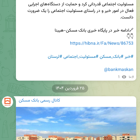
مسئولیت اجتماعی قدردانی کرد و حمایت از دستگاه‌های اجرایی 
فعال در امور خیر و در راستای مسئولیت اجتماعی را یک ضرورت 
👇👇

https://hibna.ir/Fa/News/86753
#خبر
#بانک_مسکن
#مسئولیت_اجتماعی
#لرستان
@bankmaskan
1
۱۰:۶
۲۵ فروردین ۱۴۰۴
کانال رسمی بانک مسکن