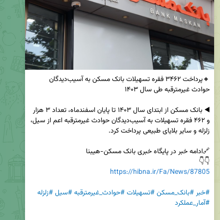
🔸️پرداخت ۳۴۶۲ فقره تسهیلات بانک مسکن به آسیب‌دیدگان 
◀️ بانک مسکن از ابتدای سال ۱۴۰۳ تا پایان اسفندماه، تعداد ۳ هزار 
و ۴۶۲ فقره تسهیلات به آسیب‌دیدگان حوادث غیرمترقبه اعم از سیل، 
👇👇

https://hibna.ir/Fa/News/87805
#خبر
#بانک_مسکن
#تسهیلات
#حوادث_غیرمترقبه
#سیل
#زلزله
#آمار_عملکرد