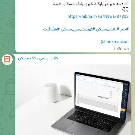
👇👇

https://hibna.ir/Fa/News/87803
#خبر
#بانک_مسکن
#نهضت_ملی_مسکن
#شفافیت
@bankmaskan
1
۱۰:۷
کانال رسمی بانک مسکن