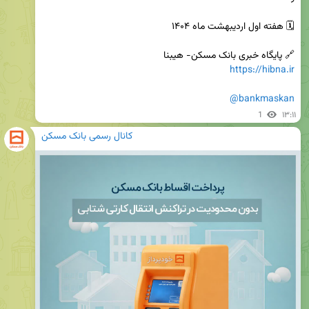
🔗 پایگاه خبری بانک مسکن- هیبنا

https://hibna.ir
@bankmaskan
1
۱۳:۱۱
کانال رسمی بانک مسکن