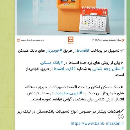
✅ تسهیل در پرداخت 
#اقساط
 از طریق 
#خودپرداز
🔹یکی از روش های پرداخت اقساط در 
#بانک_مسکن
، 
#انتقال_وجه_شتابی
 به شماره 
#کارت_اقساط
 از طریق خودپرداز 
🔸بانک مسکن امكان پرداخت اقساط تسهيلات از طريق دستگاه 
هاي خودپرداز این بانک را، 
#بدون_محدوديت
 در سقف تراكنش 
👇👇

https://www.bank-maskan.ir