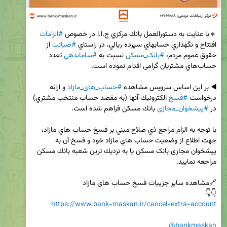
🔸با عنایت به دستورالعمل بانك مركزي ج.ا.ا در خصوص 
#الزامات
افتتاح و نگهداري حسابهاي سپرده ريالي، در راستاي 
#صيانت
 از 
حقوق عموم مردم، 
#بانک_مسکن
 نسبت به 
#ساماندهي
 تعدد 
◀️ بر این اساس سرويس‌ مشاهده 
#حساب‌_هاي_مازاد
 و ارائه 
درخواست 
#فسخ
 الكترونيك آنها (به مقصد حساب منتخب مشتري) 
در 
#پيشخوان_مجازی
با توجه به الزام مراجع ذي صلاح مبني بر فسخ حساب هاي مازاد، 
جهت اطلاع از وضعيت حساب هاي مازاد خود و فسخ آن به 
پیشخوان مجازی بانک مسکن يا به نزديك ترين شعبه بانك مسكن 
👇👇

https://www.bank-maskan.ir/cancel-extra-account
@bankmaskan