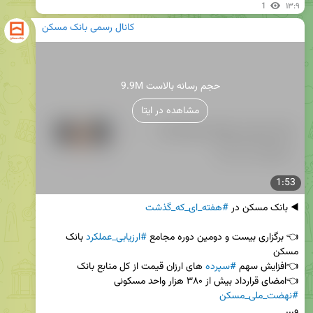
1
۱۳:۹
کانال رسمی بانک مسکن
9.9M حجم رسانه بالاست
مشاهده در ایتا
1:53
◀️ بانک مسکن در 
#هفته_ای_که_گذشت
👈 برگزاری بیست و دومین دوره مجامع 
#ارزیابی_عملکرد
 بانک 
👈افزایش سهم 
#سپرده
👈امضای قرارداد بیش از ۳۸۰ هزار واحد مسکونی 
#نهضت_ملی_مسکن