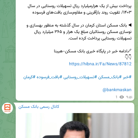
پرداخت بیش از یک هزارمیلیارد ریال تسهیلات روستایی در سال 
◀️ بانک مسکن استان کرمان در سال گذشته به منظور بهسازی و 
نوسازی مسکن روستائیان مبلغ یک هزار و ۳۶۵ میلیارد ریال 
👇👇

https://hibna.ir/Fa/News/87812
#خبر
#بانک_مسکن
#تسهیلات_روستایی
#بافت_فرسوده
#کرمان
@bankmaskan
1
۹:۵۱
کانال رسمی بانک مسکن