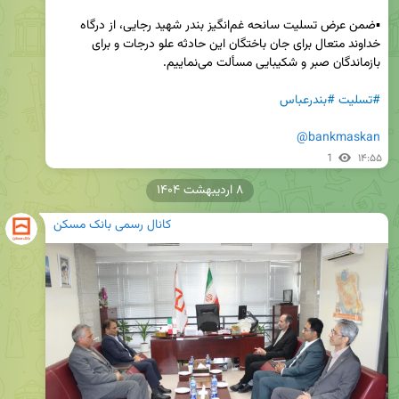
▪️ضمن عرض تسلیت سانحه غم‌انگیز بندر شهید رجایی، از درگاه 
خداوند متعال برای جان باختگان این حادثه علو درجات و برای 
#تسلیت
#بندرعباس
@bankmaskan
1
۱۴:۵۵
۸ اردیبهشت ۱۴۰۴
کانال رسمی بانک مسکن