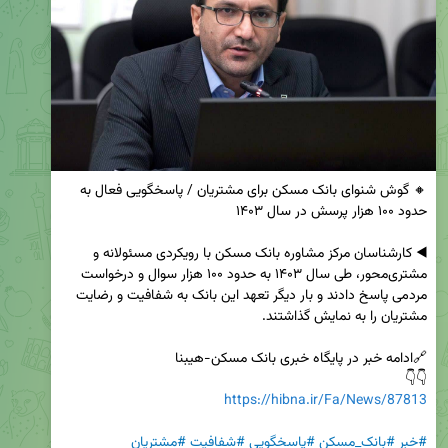
🔸 گوش شنوای بانک مسکن برای مشتریان / پاسخگویی فعال به 
◀️ کارشناسان مرکز مشاوره بانک مسکن با رویکردی مسئولانه و 
مشتری‌محور، طی سال ۱۴۰۳ به حدود ۱۰۰ هزار سوال و درخواست 
مردمی پاسخ دادند و بار دیگر تعهد این بانک به شفافیت و رضایت 
👇👇

https://hibna.ir/Fa/News/87813
#خبر
#بانک_مسکن
#پاسخگویی
#شفافیت
#مشتریان