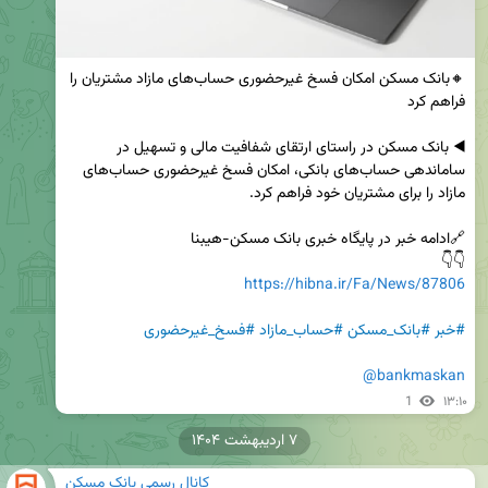
🔸️بانک مسکن امکان فسخ غیرحضوری حساب‌های مازاد مشتریان را 
◀️ بانک مسکن در راستای ارتقای شفافیت مالی و تسهیل در 
ساماندهی حساب‌های بانکی، امکان فسخ غیرحضوری حساب‌های 
👇👇

https://hibna.ir/Fa/News/87806
#خبر
#بانک_مسکن
#حساب_مازاد
#فسخ_غیرحضوری
@bankmaskan
1
۱۳:۱۰
۷ اردیبهشت ۱۴۰۴
کانال رسمی بانک مسکن