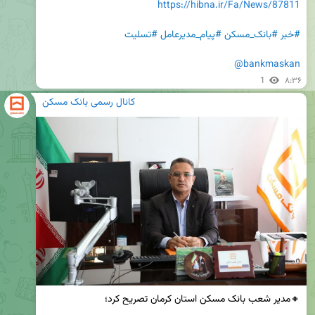
https://hibna.ir/Fa/News/87811
#خبر
#بانک_مسکن
#پیام_مدیرعامل
#تسلیت
@bankmaskan
1
۸:۳۶
کانال رسمی بانک مسکن