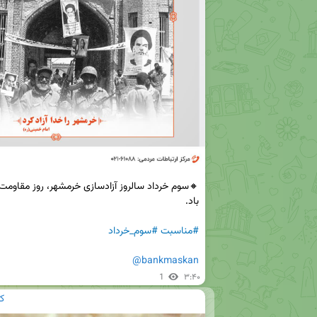
#مناسبت
#سوم_خرداد
@bankmaskan
1
۳:۴۰
ک