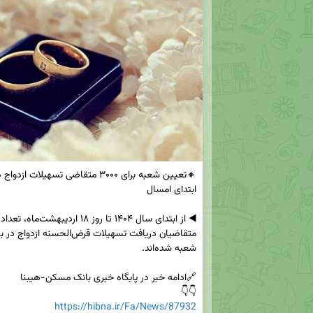
👇👇

https://hibna.ir/Fa/News/87932