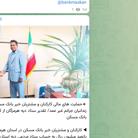
@bankmaskan
1
۹:۶
ک