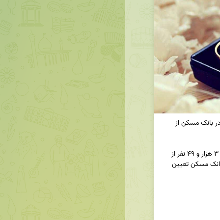
🔸تعیین شعبه برای ۳۰۰۰ متقاضی تسهیلات ازدواج در بانک مسکن از 
◀️ از ابتدای سال ۱۴۰۴ تا روز ۱۸ اردیبهشت‌ماه، تعداد ۳ هزار و ۴۹ نفر از 
متقاضیان دریافت تسهیلات قرض‌الحسنه ازدواج در بانک مسکن تعیین 