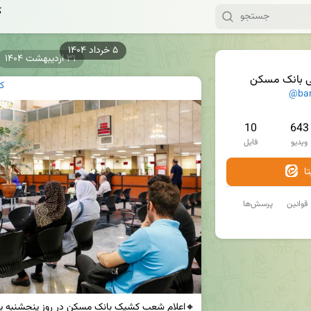
ک
۳۱ اردیبهشت ۱۴۰۴
ی بانک مسکن
ک
@ba
10
643
ویدیو
فایل
ا
قوانین
پرسش‌ها