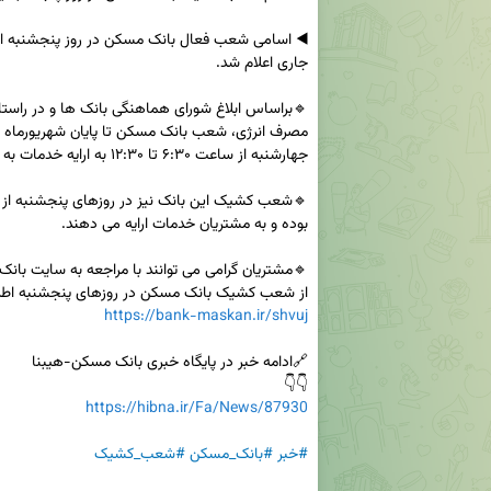
از شعب کشیک بانک مسکن در روزهای پنجشنبه اطل

https://bank-maskan.ir/shvuj
👇👇

https://hibna.ir/Fa/News/87930
#خبر
#بانک_مسکن
#شعب_کشیک