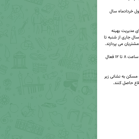
◀️ اسامی شعب فعال بانک مسکن در روز پنجشنبه اول خردادماه سال 
🔹براساس ابلاغ شوراى هماهنگى بانک ها و در راستای مدیریت بهینه 
مصرف انرژی، شعب بانک مسکن تا پایان شهریورماه سال جاری از شنبه تا 
🔹شعب کشیک این بانک نیز در روزهای پنجشنبه از ساعت ۸ تا ۱۲ فعال 
اع حاصل کنند.