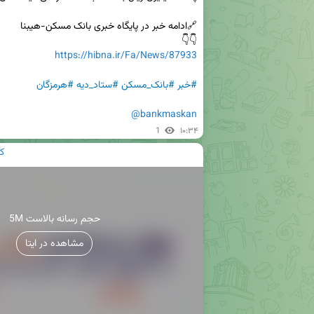
👇👇

https://hibna.ir/Fa/News/87933
#خبر
#بانک_مسکن
#ستاد_دیه
#هرمزگان
@bankmaskan
1
۱۰:۳۴
ک
5M حجم رسانه بالاست
مشاهده در ایتا