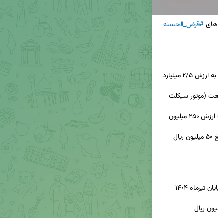
ای 
#قرض_الحسنه
 واحد مسکونی به ارزش ۲/۵ میلیارد 
 دوستدار طبیعت (موتور سیکلت 
 تولید داخل به ارزش ۲۵۰ میلیون 