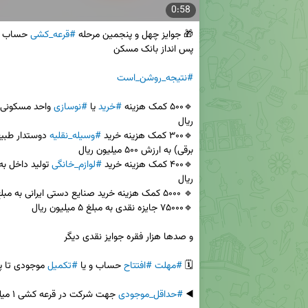
0:58
🎁 جوایز چهل و پنجمین مرحله 
#قرعه_کشی
 حساب ه
#نتیجه_روشن_است
🔹۵۰۰ کمک هزینه 
#خرید
 یا 
#نوسازی
🔹۳۰۰ کمک هزینه خرید 
#وسیله_نقلیه
🔹۴۰۰ کمک هزینه خرید 
#لوازم_خانگی
🗓 
#مهلت
#افتتاح
 حساب و یا 
#تکمیل
◀️ 
#حداقل_موجودی