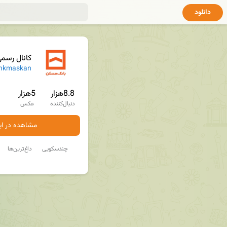
دانلود
کانال رسم
nkmaskan
8.8هزار
5هزار
دنبال‌کننده
عکس
مشاهده در ایت
چندسکویی
داغ‌ترین‌ها