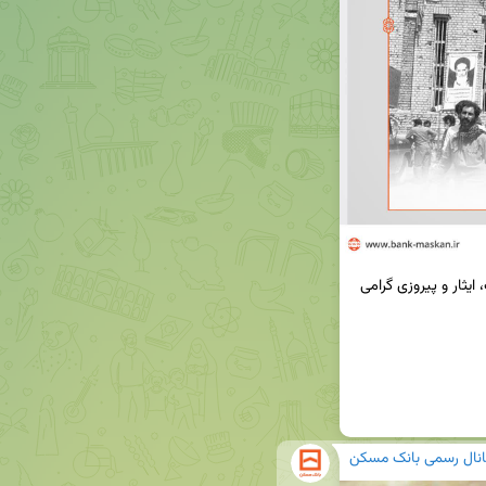
🔸سوم خرداد سالروز آزادسازی خرمشهر، روز مقاومت، ایثار و پیروزی گرامی 
انال رسمی بانک مسکن