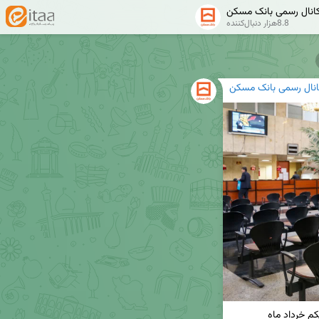
انال رسمی بانک مسکن
8.8هزار دنبال‌کننده
انال رسمی بانک مسکن