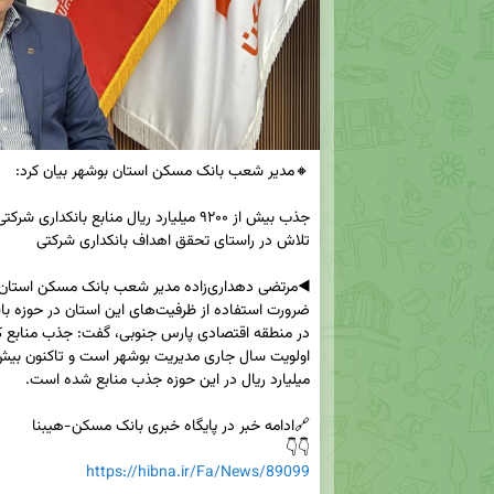
👇👇

https://hibna.ir/Fa/News/89099