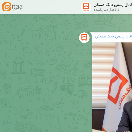
انال رسمی بانک مسکن
8.8هزار دنبال‌کننده
انال رسمی بانک مسکن