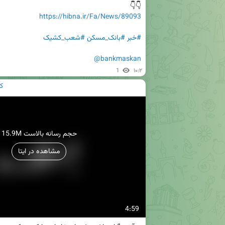
👇👇

https://hibna.ir/Fa/News/89093
#خبر
#بانک_مسکن
#شعب_کشیک
@bankmaskan
1
۱۰:۲
ک
15.9M حجم رسانه بالاست
مشاهده در ایتا
4:59