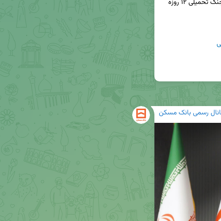
ی
انال رسمی بانک مسکن