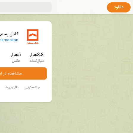
دانلود
کانال رسم
nkmaskan
8.8هزار
5هزار
دنبال‌کننده
عکس
مشاهده در ایت
چندسکویی
داغ‌ترین‌ها