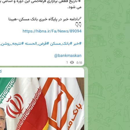
👇👇

https://hibna.ir/Fa/News/89094
#خبر
#بانک_مسکن
#قرض_الحسنه
#نتیجه_روشن_
@bankmaskan
1
۵:۱۵
ک