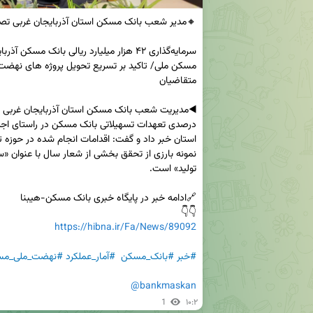
👇👇

https://hibna.ir/Fa/News/89092
#خبر
#بانک_مسکن
#آمار_عملکرد
#نهضت_ملی_مس
@bankmaskan
1
۱۰:۲