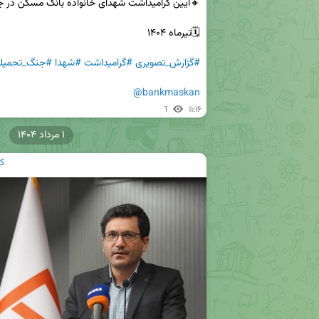
#گزارش_تصویری
#گرامیداشت
#شهدا
#جنگ_تحمیل
@bankmaskan
1
۱۱:۱۶
۱ مرداد ۱۴۰۴
ک