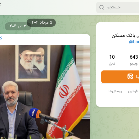
ک
۳۱ تیر ۱۴۰۴
ی بانک مسکن
ک
@ba
10
643
ویدیو
فایل
ا
قوانین
پرسش‌ها