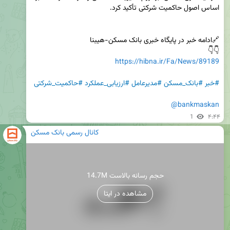
👇👇 

https://hibna.ir/Fa/News/89189
#خبر
#بانک_مسکن
#مدیرعامل
#ارزیابی_عملکرد
#حاکمیت_شرکتی
@bankmaskan
1
۴:۴۴
کانال رسمی بانک مسکن
14.7M حجم رسانه بالاست
مشاهده در ایتا