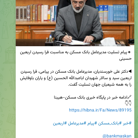
🔸پیام تسلیت مدیرعامل بانک مسکن به مناسبت فرا رسیدن اربعین 
◀️دکتر علی خورسندیان، مدیرعامل بانک مسکن در پیامی، فرا رسیدن 
اربعین سید و سالار شهیدان اباعبدالله الحسین (ع) و یاران باوفایش 
👇👇 

https://hibna.ir/Fa/News/89195
#خبر
#بانک_مسکن
#پیام
#مدیرعامل
#اربعین
@bankmaskan