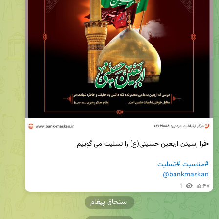
#مناسبت
#تسلیت
@bankmaskan
1
۱۵:۴۷
سنجاق پیغام