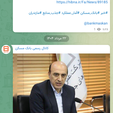
https://hibna.ir/Fa/News/89185
#خبر
#بانک_مسکن
#آمار_عملکرد
#جذب_منابع
#مازندران
@bankmaskan
1
۱۱:۲۸
۲۲ مرداد ۱۴۰۴
کانال رسمی بانک مسکن