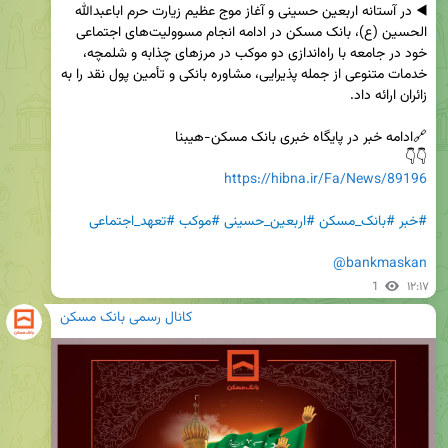
◀️ در آستانه اربعین حسینی و آغاز موج عظیم زیارت حرم اباعبدالله 
الحسین (ع)، بانک مسکن در ادامه انجام مسوولیت‌های اجتماعی 
خود در جامعه با راه‌اندازی دو موکب در مرزهای چذابه و شلمچه، 
خدمات متنوعی از جمله پذیرایی، مشاوره بانکی و تأمین پول نقد را به 
👇👇 

https://hibna.ir/Fa/News/89196
#خبر
#بانک_مسکن
#اربعین_حسینی
#موکب
#تعهد_اجتماعی
@bankmaskan
1
۱۲:۱۷
کانال رسمی بانک مسکن