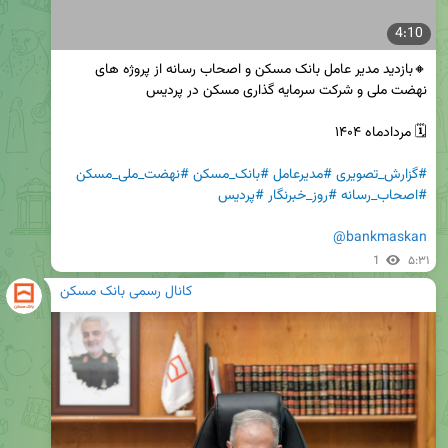
4:10
🔸بازدید مدیر عامل بانک مسکن و اصحاب رسانه از پروژه های 
#گزارش_تصویری
#مدیرعامل
#بانک_مسکن
#نهضت_ملی_مسکن
#اصحاب_رسانه
#روز_خبرنگار
#پردیس
@bankmaskan
1
۵:۳۱
کانال رسمی بانک مسکن