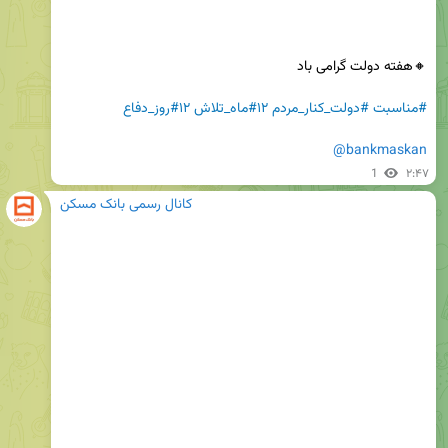
#مناسبت
#دولت_کنار_مردم
#۱۲ماه_تلاش
#۱۲روز_دفاع
@bankmaskan
1
۲:۴۷
کانال رسمی بانک مسکن