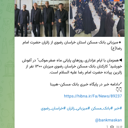
🔸میزبانی بانک مسکن استان خراسان رضوی از زائران حضرت امام 
◀️همزمان با ایام عزاداری روزهای پایانی ماه صفر،موکب" در آغوش 
خورشید" کارکنان بانک مسکن خراسان رضوی میزبان ۱۳۰۰ نفر از 
👇👇  

https://hibna.ir/Fa/News/89237
#خبر
#بانک_مسکن
#میزبانی_زائران
#خراسان_رضوی
@bankmaskan
1
۱۷:۱۶