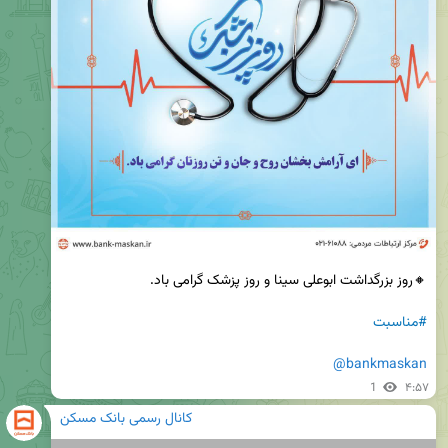
#مناسبت
@bankmaskan
1
۴:۵۷
کانال رسمی بانک مسکن