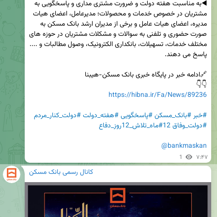
◀️به مناسبت هفته دولت و ضرورت مشتری مداری و پاسخگویی به 
مشتریان در خصوص خدمات و محصولات؛ مدیرعامل، اعضای هیات 
مدیره، اعضای هیات عامل و برخی از مدیران ارشد بانک مسکن به 
صورت حضوری و تلفنی به سوالات و مشکلات مشتریان در حوزه های 
مختلف خدمات، تسهیلات، بانکداری الکترونیک، وصول مطالبات و .... 
👇👇 

https://hibna.ir/Fa/News/89236
#خبر
#بانک_مسکن
#پاسخگویی
#هفته_دولت
#دولت_کنار_مردم
#دولت_وفاق
#12ماه_تلاش_12روز_دفاع
@bankmaskan
1
۷:۴۷
کانال رسمی بانک مسکن