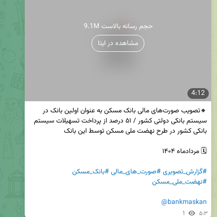
9.1M حجم رسانه بالاست
مشاهده در ایتا
4:12
🔸تصویب صورت‌های مالی بانک مسکن به عنوان اولین بانک در 
سیستم بانکی دولتی کشور / ۵۱ درصد از پرداخت تسهیلات سیستم 
#گزارش_تصویری
#صورت_های_مالی
#بانک_مسکن
#نهضت_ملی_مسکن
@bankmaskan
1
۵:۳