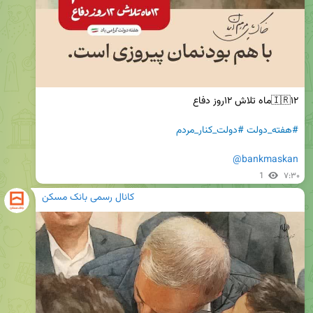
#هفته_دولت
#دولت_کنار_مردم
@bankmaskan
1
۷:۳۰
کانال رسمی بانک مسکن