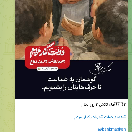
#هفته_دولت
#دولت_کنار_مردم
@bankmaskan