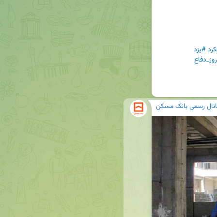
کرد
#یزد
انال رسمی بانک مسکن