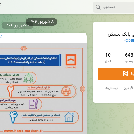
ک
۷ شهریور ۱۴۰۴
ی بانک مسکن
ک
@ba
10
643
ویدیو
فایل
ا
قوانین
پرسش‌ها