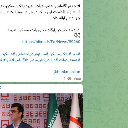
👇👇   

https://hibna.ir/Fa/News/89260
#خبر
#بانک_مسکن
#مسئولیت_اجتماعی
#عملکرد
#هفته_دولت
#دولت_کنار_مردم
#۱۲ماه_تلاش
#۱۲روز_دفاع
@bankmaskan
1
۳:۵۵
ک