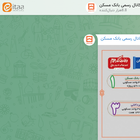
انال رسمی بانک مسکن
8.8هزار دنبال‌کننده
انال رسمی بانک مسکن