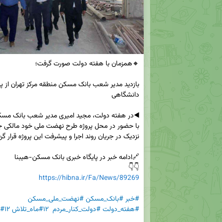
👇👇   

https://hibna.ir/Fa/News/89269
#خبر
#بانک_مسکن
#نهضت_ملی_مسکن
#هفته_دولت
#دولت_کنار_مردم
#۱۲ماه_تلاش
#۱۲روز_دفاع