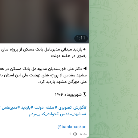
1:11
#گزارش_تصویری
#هفته_دولت
#بازدید
#مدیرعامل
#
#مشهد_مقدس
#دولت_کنار_مردم
@bankmaskan
1
۱۶:۵۰