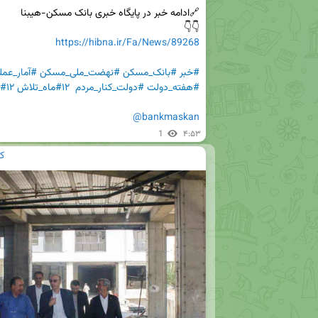
👇👇   

https://hibna.ir/Fa/News/89268
#خبر
#بانک_مسکن
#نهضت_ملی_مسکن
#آمار_عمل
#هفته_دولت
#دولت_کنار_مردم
#۱۲ماه_تلاش
#۱۲روز_دفاع
@bankmaskan
1
۴:۵۳
ک