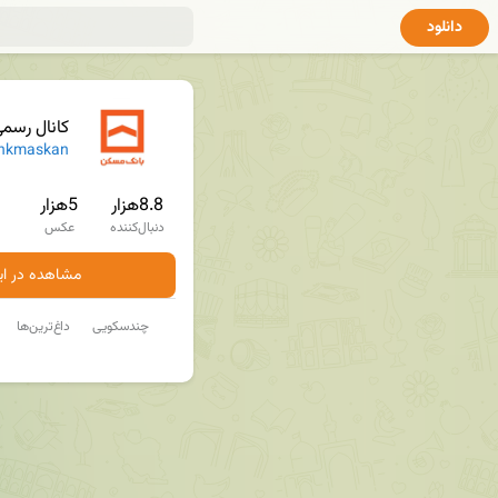
دانلود
کانال رسم
nkmaskan
8.8هزار
5هزار
دنبال‌کننده
عکس
مشاهده در ایت
چندسکویی
داغ‌ترین‌ها