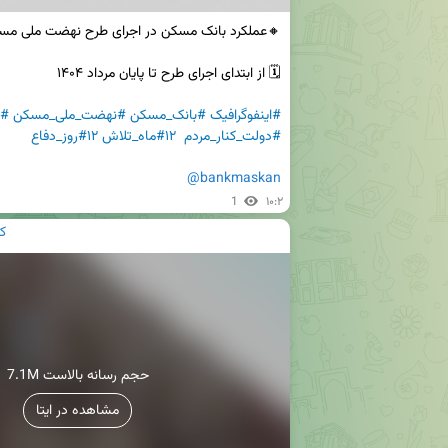
#اینفوگرافیک
#بانک_مسکن
#نهضت_ملی_مسکن
#ه
#دولت_کنار_مردم
#۱۲ماه_تلاش
#۱۲روز_دفاع
@bankmaskan
1
۱۰:۲
ک
7.1M حجم رسانه بالاست
مشاهده در ایتا