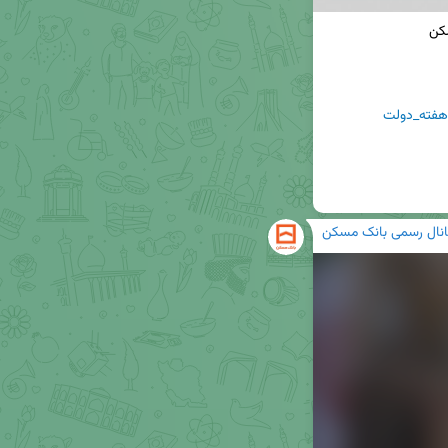
فته_دولت
انال رسمی بانک مسکن