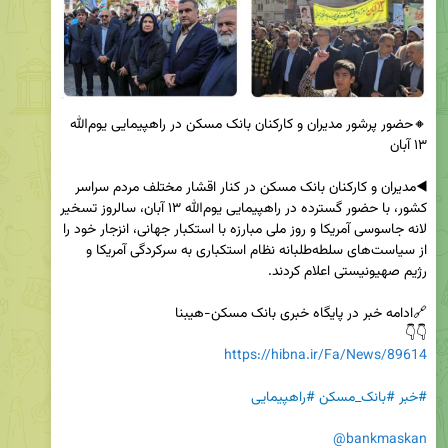
🔸حضور پرشور مدیران و کارکنان بانک مسکن در راهپیمایی یوم‌الله 
◀️مدیران و کارکنان بانک مسکن در کنار اقشار مختلف مردم سراسر 
کشور، با حضور گسترده در راهپیمایی یوم‌الله ۱۳ آبان، سالروز تسخیر 
لانه جاسوسی آمریکا و روز ملی مبارزه با استکبار جهانی، انزجار خود را 
از سیاست‌های سلطه‌طلبانه نظام استکباری به سرکردگی آمریکا و 
👇👇 

https://hibna.ir/Fa/News/89614
#خبر
#بانک_مسکن
#راهپیمایی
@bankmaskan