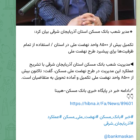
تکمیل بیش از ۸۵۰۰ واحد نهضت ملی در استان / استفاده از تمام 
◀️مدیریت شعب بانک مسکن استان آذربایجان شرقی با تشریح 
عملکرد این مدیریت در طرح نهضت ملی مسکن، گفت: تاکنون بیش 
👇👇 

https://hibna.ir/Fa/News/89601
#خبر
#بانک_مسکن
#نهضت_ملی_مسکن
#عملکرد
#آذربایجان_شرقی
@bankmaskan