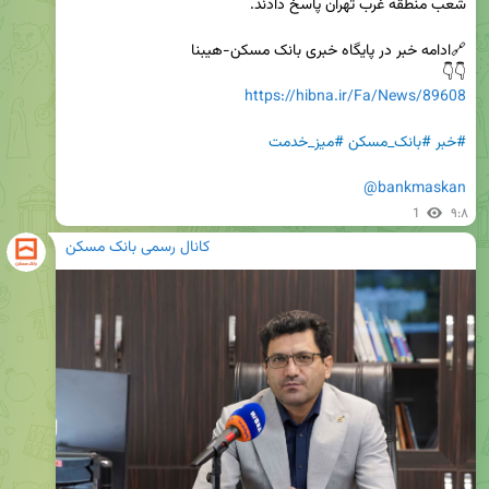
👇👇 

https://hibna.ir/Fa/News/89608
#خبر
#بانک_مسکن
#میز_خدمت
@bankmaskan
1
۹:۸
کانال رسمی بانک مسکن