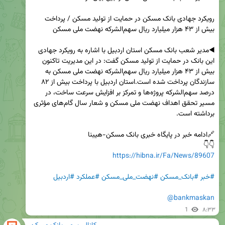
رویکرد جهادی بانک مسکن در حمایت از تولید مسکن / پرداخت 
◀️مدیر شعب بانک مسکن استان اردبیل با اشاره به رویکرد جهادی 
این بانک در حمایت از تولید مسکن گفت: در این مدیریت تاکنون 
بیش از ۴۳ هزار میلیارد ریال سهم‌الشرکه نهضت ملی مسکن به 
سازندگان پرداخت شده است.استان اردبیل با پرداخت بیش از ۸۲ 
درصد سهم‌الشرکه پروژه‌ها و تمرکز بر افزایش سرعت ساخت، در 
مسیر تحقق اهداف نهضت ملی مسکن و شعار سال گام‌های مؤثری 
👇👇 

https://hibna.ir/Fa/News/89607
#خبر
#بانک_مسکن
#نهضت_ملی_مسکن
#عملکرد
#اردبیل
@bankmaskan
1
۸:۳۳