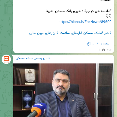
👇👇 

https://hibna.ir/Fa/News/89600
#خبر
#بانک_مسکن
#ارتقای_سلامت
#ابزارهای_نوین_مالی
@bankmaskan
1
۶:۱۶
کانال رسمی بانک مسکن