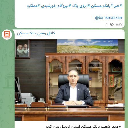
#خبر
#بانک_مسکن
#انرژی_پاک
#نیروگاه_خورشیدی
#عملکرد
@bankmaskan
1
۵:۲۷
کانال رسمی بانک مسکن