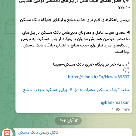
🔸با حضور اعضای هیات عامل در پنل‌های تخصصی دومین همایش 
◀️اعضای هیات عامل و معاونان مدیرعامل بانک مسکن در پنل‌های 
تخصصی دومین همایش مدیران با رویکرد ارزیابی عملکرد، به بررسی 
راهکارهای مورد نیاز برای جذب منابع و ارتقای جایگاه بانک مسکن 
👇👇 

https://hibna.ir/Fa/News/89597
#خبر
#بانک_مسکن
#هیات_عامل
#ارزیابی_عملکرد
#جذب_منابع
@bankmaskan
1
۱۲:۲۳
۱۲ آبان ۱۴۰۴
کانال رسمی بانک مسکن