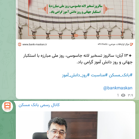
🔸۱۳ آبان؛ سالروز تسخیر لانه جاسوسی، روز ملی مبارزه با استکبار 
#بانک_مسکن
#مناسبت
#روز_دانش_آموز
@bankmaskan
1
۳:۹
کانال رسمی بانک مسکن