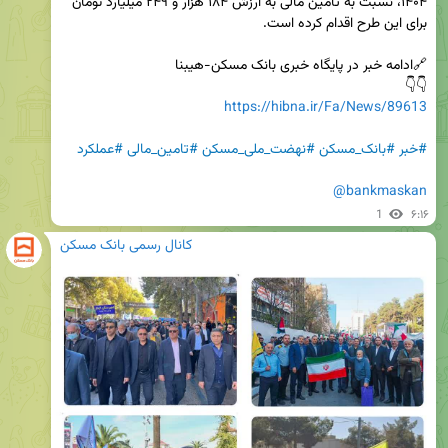
۱۴۰۴، نسبت به تامین مالی به ارزش ۱۸۴ هزار و ۲۴۹ میلیارد تومان 
👇👇 

https://hibna.ir/Fa/News/89613
#خبر
#بانک_مسکن
#نهضت_ملی_مسکن
#تامین_مالی
#عملکرد
@bankmaskan
1
۶:۱۶
کانال رسمی بانک مسکن