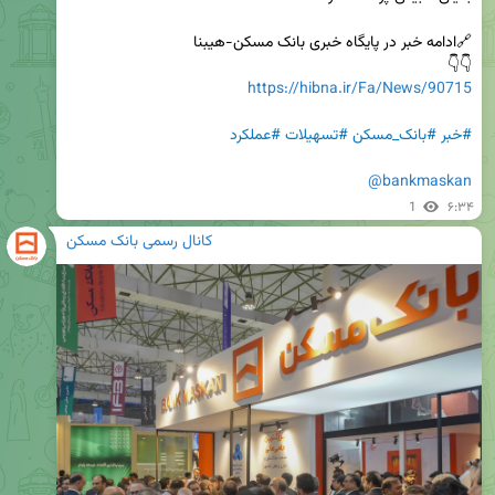
👇👇 

https://hibna.ir/Fa/News/90715
#خبر
#بانک_مسکن
#تسهیلات
#عملکرد
@bankmaskan
1
۶:۳۴
کانال رسمی بانک مسکن