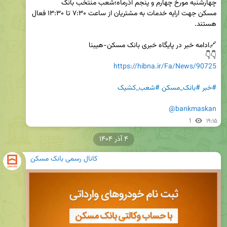
چهارشنبه مورخ چهارم و پنجم آذرماه؛شعب منتخب بانک 
مسکن جهت ارایه خدمات به مشتریان از ساعت ۷:۳۰ تا ۱۳:۳۰ فعال 
👇👇  

https://hibna.ir/Fa/News/90725
#خبر
#بانک_مسکن
#شعب_کشیک
@bankmaskan
1
۱۹:۱۵
۴ آذر ۱۴۰۴
کانال رسمی بانک مسکن