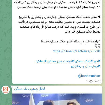
تعیین تکلیف ۱۹۵۸ واحد مسکونی در چهارمحال و بختیاری / پرداخت 
◀️ مدیر شعب بانک مسکن استان چهارمحال و بختیاری با تشریح 
عملکرد نهضت ملی، از تعیین تکلیف ۱۹۵۸ واحد مسکونی در قالب 
این طرح در استان و پرداخت ۸۲ درصد مبالغ قراردادهای منعقده 
👇👇 

https://hibna.ir/Fa/News/90710
#خبر
#بانک_مسکن
#نهضت_ملی_مسکن
#عملکرد
#چهارمحال_و_بختیاری
@bankmaskan
1
۸:۳۳
کانال رسمی بانک مسکن