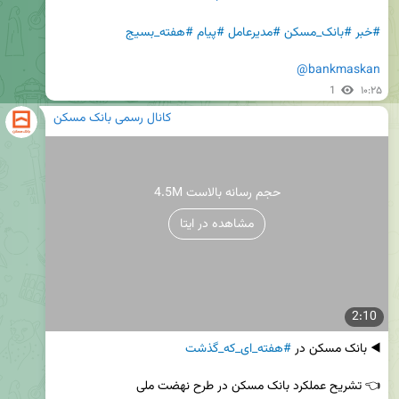
#خبر
#بانک_مسکن
#مدیرعامل
#پیام
#هفته_بسیج
@bankmaskan
1
۱۰:۲۵
کانال رسمی بانک مسکن
4.5M حجم رسانه بالاست
مشاهده در ایتا
2:10
◀️ بانک مسکن در 
#هفته_ای_که_گذشت