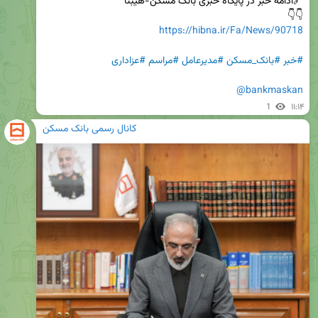
👇👇 

https://hibna.ir/Fa/News/90718
#خبر
#بانک_مسکن
#مدیرعامل
#مراسم
#عزاداری
@bankmaskan
1
۱۱:۱۴
کانال رسمی بانک مسکن