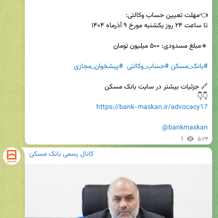
#بانک_مسکن
#حساب_وکالتی
#پیشخوان_مجازی
👇👇

https://bank-maskan.ir/advocacy17
@bankmaskan
1
۵:۲۴
کانال رسمی بانک مسکن