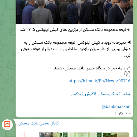
◀️ دبیرخانه رویداد کیش اینوکس، غرفه مجموعه بانک مسکن را به 
عنوان برترین از نظر میزان بازدید مخاطبین و استقبال از غرفه معرفی 
👇👇 

https://hibna.ir/Fa/News/90716
#خبر
#بانک_مسکن
#کیش_اینوکس
@bankmaskan
1
۸:۲۱
کانال رسمی بانک مسکن