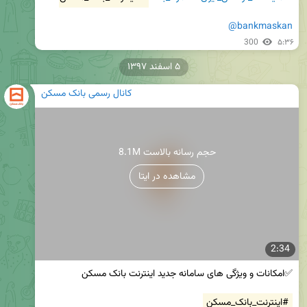
@bankmaskan
300
۵:۳۶
۵ اسفند ۱۳۹۷
کانال رسمی بانک مسکن
8.1M حجم رسانه بالاست
مشاهده در ایتا
2:34
#اینترنت_بانک_مسکن