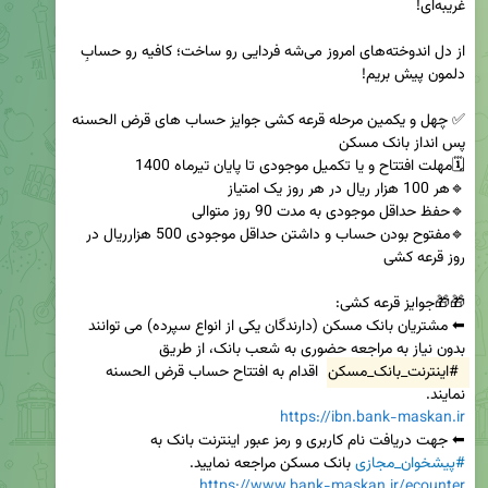
از دل اندوخته‌های امروز می‌شه فردایی رو ساخت؛ کافیه رو حسابِ 
✅ چهل و یکمین مرحله قرعه کشی جوایز حساب های قرض الحسنه 
🔹مفتوح بودن حساب و داشتن حداقل موجودی 500 هزارریال در 
⬅ مشتریان بانک مسکن (دارندگان یکی از انواع سپرده) می توانند 
بدون نیاز به مراجعه حضوری به شعب بانک، از طریق 
#اینترنت_بانک_مسکن
 اقدام به افتتاح حساب قرض الحسنه 
نمایند. 

https://ibn.bank-maskan.ir
⬅ جهت دریافت نام کاربری و رمز عبور اینترنت بانک به 
#پیشخوان_مجازی
 بانک مسکن مراجعه نمایید. 

https://www.bank-maskan.ir/ecounter