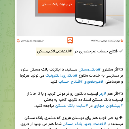
✅ افتتاح حساب غیرحضوری در 
#اینترنت_بانک_مسکن
👈اگر مشتری 
#بانک_مسکن
 هستید، با اینترنت بانک مسکن علاوه 
بر دسترسی به خدمات متنوع 
#بانکداری_الکترونیک
 می تونید هرکجا 
و هرساعتی، 
#غیرحضوری
#افتتاح_حساب
👈اگر هم 
#رمز
 اینترنت بانکتون رو فراموش کردید و یا تا حالا از 
اینترنت بانک مسکن استفاده نکردید کافیه به بخش 
#پیشخوان_مجازی
 در 
#سایت_بانک_مسکن
🔶 یه خبر خوب هم برای دوستان عزیزی که مشتری بانک مسکن 
نیستند؛ با 
#خدمت_جدید_بانک_مسکن
 شما هم می تونید از طریق 