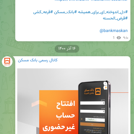
#دل_اندوخته_ای_برای_همیشه
#بانک_مسکن
#قرعه_کشی
#قرض_الحسنه
@bankmaskan
1
۹:۱۰
۱۶ آذر ۱۴۰۰
کانال رسمی بانک مسکن