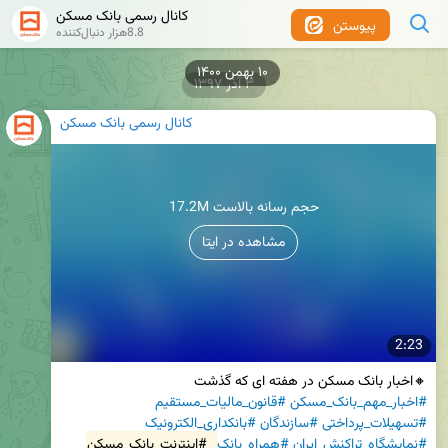
کانال رسمی بانک مسکن
پیوستن
8.8هزار دنبال‌کننده
۱۰ بهمن ۱۴۰۰
۳ آذر ۱۳۹۷
کانال رسمی بانک مسکن
17.2M حجم رسانه بالاست
مشاهده در ایتا
2:23
🔸اخبار بانک مسکن در هفته ای که گذشت

#اخبار_مهم_بانک_مسکن
#قانون_مالیات_مستقیم
#تسهیلات_پرداختی
#سازندگان
#بانکداری_الکترونیک
#نمایشگاه_تراکنش_ایران
#همراه_بانک
#اینترنت_بانک_مسکن