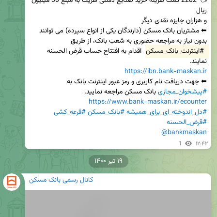
👈 2282 کمک هزینه خرید صنایع دستی هریک به مبلغ 30 میلیون 
⬅ مشتریان بانک مسکن (دارندگان یکی از انواع سپرده) می توانند 
بدون نیاز به مراجعه حضوری به شعب بانک، از طریق 
#اینترنت_بانک_مسکن
 اقدام به افتتاح حساب قرض الحسنه 
نمایند.

https://ibn.bank-maskan.ir
⬅ جهت دریافت نام کاربری و رمز عبور اینترنت بانک به 
#پیشخوان_مجازی
 بانک مسکن مراجعه نمایید.

https://www.bank-maskan.ir/ecounter
#دل_اندوخته_ای_برای_همیشه
#بانک_مسکن
#قرعه_کشی
#قرض_الحسنه
@bankmaskan
1
۱۲:۴۲
۱۹ تیر ۱۴۰۰
کانال رسمی بانک مسکن