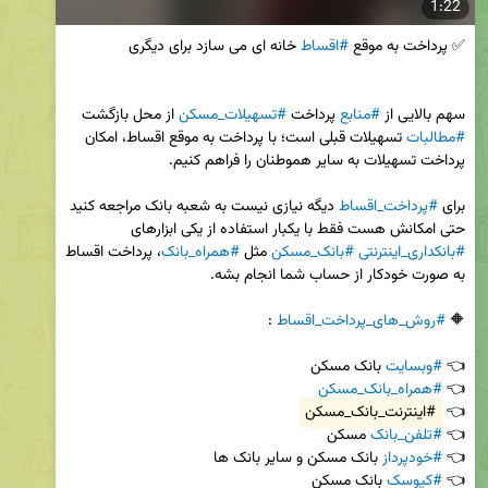
1:22
✅ پرداخت به موقع 
#اقساط
سهم بالایی از 
#منابع
 پرداخت 
#تسهیلات_مسکن
 از محل بازگشت 
#مطالبات
 تسهیلات قبلی است؛ با پرداخت به موقع اقساط، امکان 
برای 
#پرداخت_اقساط
 دیگه نیازی نیست به شعبه بانک مراجعه کنید 
حتی امکانش هست فقط با یکبار استفاده از یکی ابزارهای 
#بانکداری_اینترنتی
#بانک_مسکن
 مثل 
#همراه_بانک
، پرداخت اقساط 
🔶 
#روش_های_پرداخت_اقساط
👈 
#وبسایت
👈 
#همراه_بانک_مسکن
👈 
#اینترنت_بانک_مسکن
👈 
#تلفن_بانک
👈 
#خودپرداز
👈 
#کیوسک