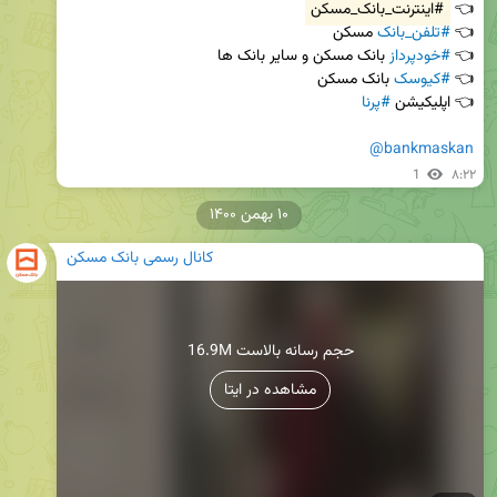
👈 
#اینترنت_بانک_مسکن
👈 
#تلفن_بانک
👈 
#خودپرداز
👈 
#کیوسک
👈 اپلیکیشن 
#پرنا
@bankmaskan
1
۸:۲۲
۱۰ بهمن ۱۴۰۰
کانال رسمی بانک مسکن
16.9M حجم رسانه بالاست
مشاهده در ایتا