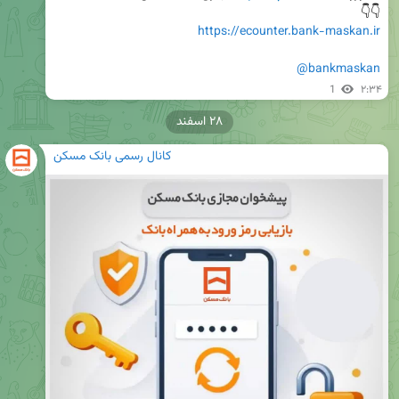
👇👇

https://ecounter.bank-maskan.ir
@bankmaskan
1
۲:۳۴
۲۸ اسفند
کانال رسمی بانک مسکن