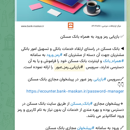
◀️ بانک مسکن در راستای ارتقاء خدمات بانکی و تسهیل امور بانکی 
مشتریان جهت آن دسته از مشتریان که 
#رمز_ورود
 به سامانه 
#همراه_بانک
 و اینترنت بانک مسکن خود را فراموش و یا به آن 
دسترسی ندارند، سرویس 
#بازیابی_رمز_عبور
🔗سرویس 
#بازیابی
👇👇

https://ecounter.bank-maskan.ir/password-manager
🔹️پیشخوان مجازی 
#بانک_مسکن
 از طریق سایت بانک مسکن در 
دسترس بوده و بهره مندی از خدمات آن بدون نیاز به نام کاربری و رمز 
🔗 ورود به سامانه 
#پیشخوان