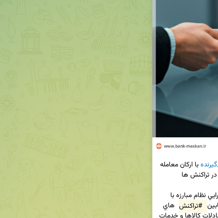
گیرنده
 با اركان معامله 
ي نظام مبارزه با 
بين 
#تراكنش
 هاي 
بانكي اشخاص با جريان اسناد و اطلاعات مربوط به مبادلات كالاها و خدمات 