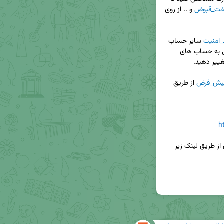
خت_قبوض
 و .. از روی 
امنیت
 سایر حساب 
ها، موجودی کمتری نگه داری می شود؛ برای دسترسی به حساب های 
پیش_فرض
 از طریق 
h
از طریق لینک زیر