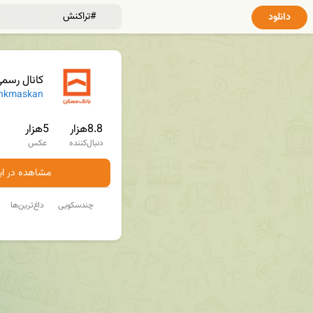
دانلود
کانال رسم
nkmaskan
8.8هزار
5هزار
دنبال‌کننده
عکس
مشاهده در ایت
چندسکویی
داغ‌ترین‌ها