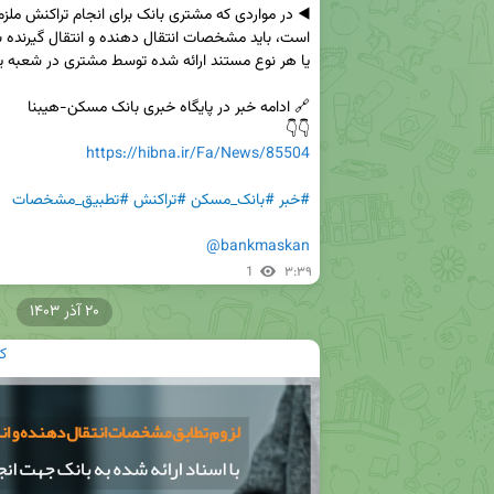
👇👇

https://hibna.ir/Fa/News/85504
#خبر
#بانک_مسکن
#تراکنش
#تطبیق_مشخصات
@bankmaskan
1
۳:۳۹
۲۰ آذر ۱۴۰۳
ک