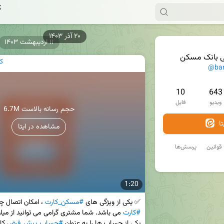
ک
۱۱ اردیبهشت ۱۴۰۳
ی بانک مسکن
ک
@ba
10
643
ویدیو
فایل
6.7M حجم رسانه بالاست
ا
مشاهده در ایتا
قوانین
پرسش‌ها
1:20
✅ یکی از ویژگی های 
#مسکن_کارت
 ، امکان اتصال 
#کارت
یکی از حساب ها را به عنوان 
#حساب_پیش_فرض