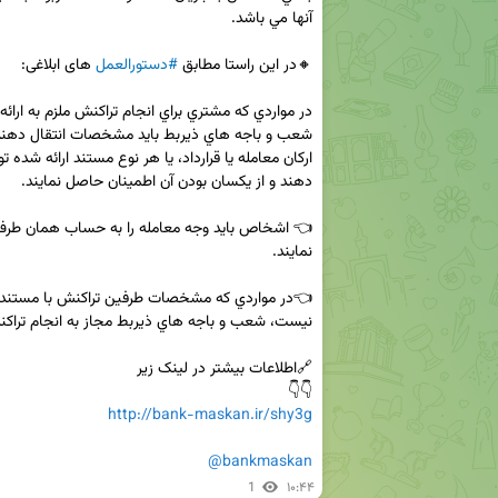
🔸در این راستا مطابق 
#دستورالعمل
👇👇

http://bank-maskan.ir/shy3g
@bankmaskan
1
۱۰:۴۴