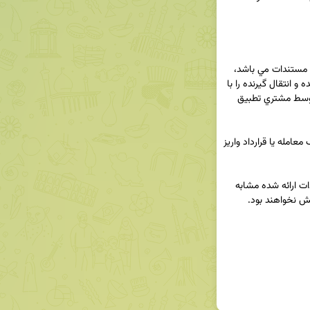
در مواردي كه مشتري براي انجام تراكنش ملزم به ارائه مستندات مي باشد، 
شعب و باجه هاي ذيربط بايد مشخصات انتقال دهنده و انتقال گيرنده را با 
اركان معامله یا قرارداد، يا هر نوع مستند ارائه شده توسط مشتري تطبيق 
👈 اشخاص بايد وجه معامله را به حساب همان طرف معامله يا قرارداد واريز 
👈در مواردي كه مشخصات طرفين تراكنش با مستندات ارائه شده مشابه 