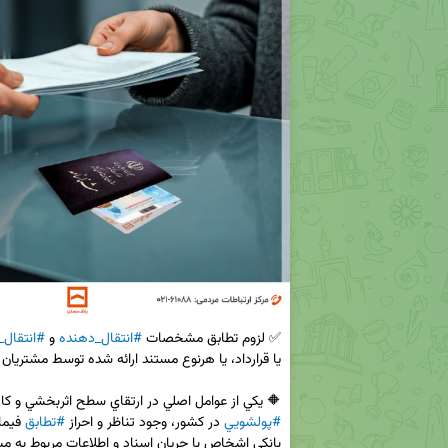
✅ لزوم تطابق مشخصات 
#انتقال_دهنده
 و 
#انتقال_
🔶 يكي از عوامل اصلي در ارتقاي سطح اثربخشي و كاراي
#پولشويي
 در كشور، وجود تناظر و احراز 
#تطابق
 فيما