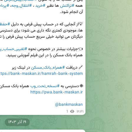
همه 
#تراکنش
 ها نظیر 
#خرید
 ، 
#انتقال_وجه
، 
#پردا
💡از آنجایی که در حساب پیش فرض به دلیل 
#حفظ_
👈جزئیات بیشتر در خصوص نحوه 
#تغییر_حساب_
🔗 دریافت 
#همراه_بانک_مسکن
 در لینک زیر

ttps://bank-maskan.ir/hamrah-bank-system
🌐 دسترسی به 
#نسخه_تحت_وب
 همراه بانک مسکن 

https://pwa.bank-maskan.ir
@bankmaskan
1
۱۲:۳۱
۱۹ آذر ۱۴۰۳