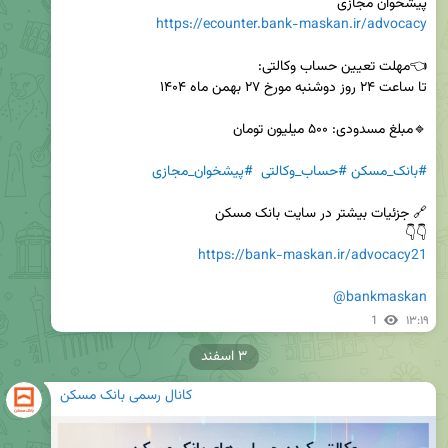
پیشخوان مجازی 

https://ecounter.bank-maskan.ir/advocacy
#بانک_مسکن
#حساب_وکالتی
#پیشخوان_مجازی
👇👇 

https://bank-maskan.ir/advocacy21
@bankmaskan
1
۱۳:۱۹
۳ اسفند
کانال رسمی بانک مسکن