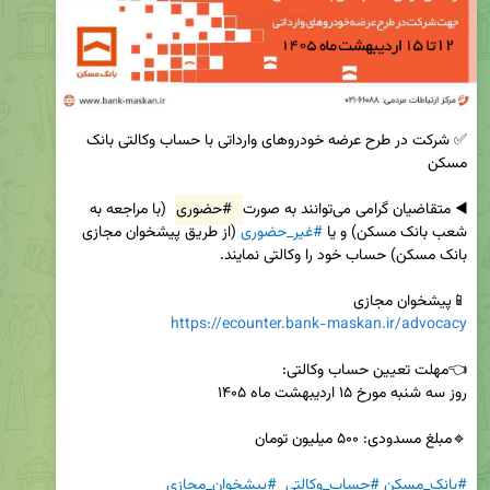
✅ شرکت در طرح عرضه خودروهای وارداتی با حساب وکالتی بانک 
◀️ متقاضیان گرامی می‌توانند به صورت 
#حضوری
 (با مراجعه به 
شعب بانک مسکن) و یا 
#غیر_حضوری
 (از طریق پیشخوان مجازی 
📱پیشخوان مجازی 

https://ecounter.bank-maskan.ir/advocacy
#بانک_مسکن
#حساب_وکالتی
#پیشخوان_مجازی