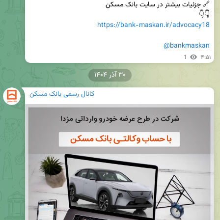
👇👇 

https://bank-maskan.ir/advocacy18
@bankmaskan
1
۴:۵۱
۳۰ آذر ۱۴۰۴
کانال رسمی بانک مسکن