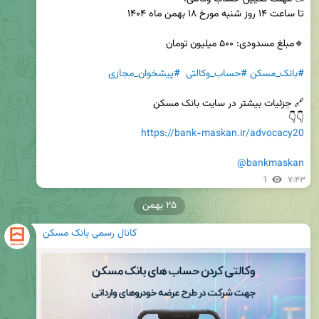
#بانک_مسکن
#حساب_وکالتی
#پیشخوان_مجازی
👇👇 

https://bank-maskan.ir/advocacy20
@bankmaskan
1
۷:۴۳
۲۵ بهمن
کانال رسمی بانک مسکن