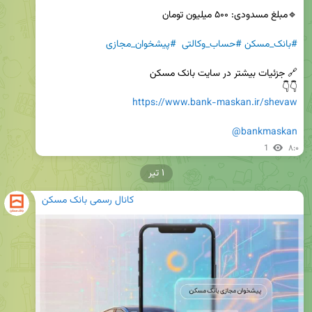
#بانک_مسکن
#حساب_وکالتی
#پیشخوان_مجازی
👇👇 

https://www.bank-maskan.ir/shevaw
@bankmaskan
1
۸:۰
۱ تیر
کانال رسمی بانک مسکن