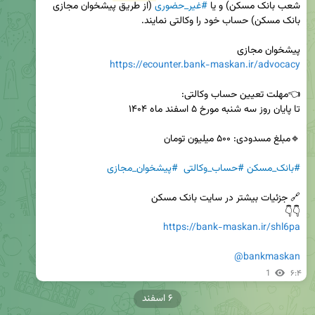
شعب بانک مسکن) و یا 
#غیر_حضوری
 (از طریق پیشخوان مجازی 
پیشخوان مجازی 

https://ecounter.bank-maskan.ir/advocacy
#بانک_مسکن
#حساب_وکالتی
#پیشخوان_مجازی
👇👇 

https://bank-maskan.ir/shl6pa
@bankmaskan
1
۶:۴
۶ اسفند