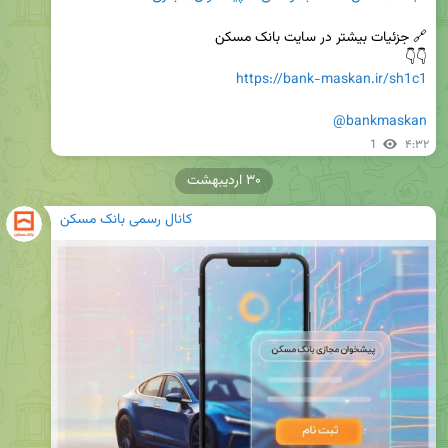
👇👇 

https://bank-maskan.ir/sh1c1
@bankmaskan
1
۴:۳۲
۳۰ اردیبهشت
کانال رسمی بانک مسکن