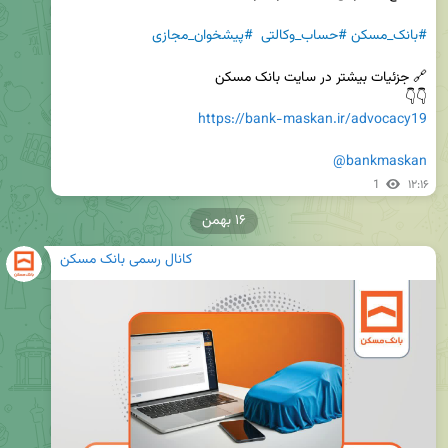
#بانک_مسکن
#حساب_وکالتی
#پیشخوان_مجازی
👇👇 

https://bank-maskan.ir/advocacy19
@bankmaskan
1
۱۲:۱۶
۱۶ بهمن
کانال رسمی بانک مسکن