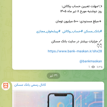
#بانک_مسکن
#حساب_وکالتی
#پیشخوان_مجازی
👇👇 

https://www.bank-maskan.ir/shx28
@bankmaskan
1
۱۱:۳۵
۳۱ تیر
کانال رسمی بانک مسکن