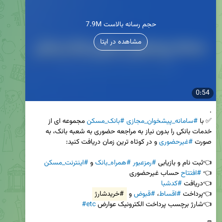
7.9M حجم رسانه بالاست
مشاهده در ایتا
0:54
✅ با 
#سامانه_پیشخوان_مجازی
#بانک_مسکن
 مجموعه ای از 
خدمات بانکی را بدون نیاز به مراجعه حضوری به شعبه بانک، به 
صورت 
#غیرحضوری
👈ثبت نام و بازیابی 
#رمزعبور
#همراه_بانک
 و 
#اینترنت_مسکن
👈 
#افتتاح
👈دریافت 
#کدشبا
👈پرداخت 
#اقساط
، 
#قبوض
 و 
#خریدشارژ
👈شارژ برچسب پرداخت الکترونیک عوارض 
#etc