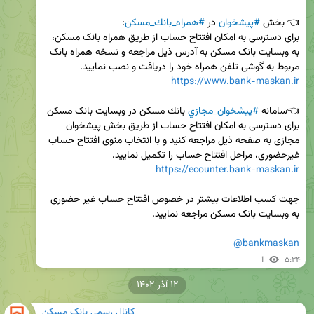
👈 بخش 
#پيشخوان
 در 
#همراه‌_بانك_مسکن
برای دسترسی به امکان افتتاح حساب از طریق همراه بانک مسکن، 
به وبسایت بانک مسکن به آدرس ذیل مراجعه و نسخه همراه بانک 
مربوط به گوشی تلفن همراه خود را دریافت و نصب نمایید.

https://www.bank-maskan.ir
👈سامانه 
#پيشخوان_مجازي
برای دسترسی به امکان افتتاح حساب از طریق بخش پیشخوان 
مجازی به صفحه ذیل مراجعه کنید و با انتخاب منوی افتتاح حساب 
غیرحضوری، مراحل افتتاح حساب را تکمیل نمایید.

https://ecounter.bank-maskan.ir
جهت کسب اطلاعات بیشتر در خصوص افتتاح حساب غیر حضوری 
@bankmaskan
1
۵:۲۴
۱۲ آذر ۱۴۰۲
کانال رسمی بانک مسکن