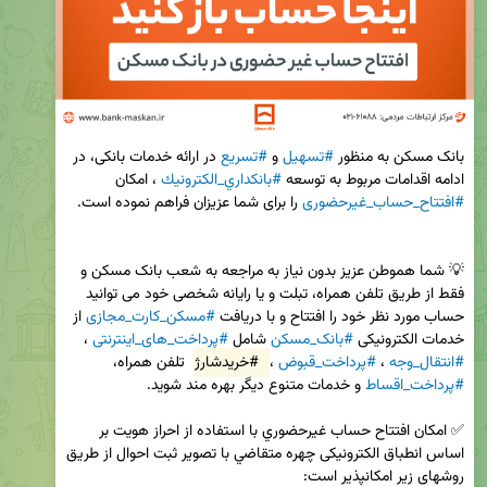
بانک مسکن به منظور 
#تسهیل
 و 
#تسریع
 در ارائه خدمات بانکی، در 
ادامه اقدامات مربوط به توسعه 
#بانكداري_الكترونيك
 ، امکان 
#افتتاح_حساب_غیرحضوری
💡 شما هموطن عزیز بدون نیاز به مراجعه به شعب بانک مسکن و 
فقط از طریق تلفن همراه، تبلت و یا رایانه شخصی خود می توانید 
حساب مورد نظر خود را افتتاح و با دریافت 
#مسکن_کارت_مجازی
 از 
خدمات الکترونیکی 
#بانک_مسکن
 شامل 
#پرداخت_های_اینترنتی
 ، 
#انتقال_وجه
 ، 
#پرداخت_قبوض
 ، 
#خریدشارژ
 تلفن همراه، 
#پرداخت_اقساط
✅ امكان افتتاح حساب غيرحضوري با استفاده از احراز هويت بر 
اساس انطباق الكترونيكی چهره متقاضي با تصوير ثبت احوال از طريق 