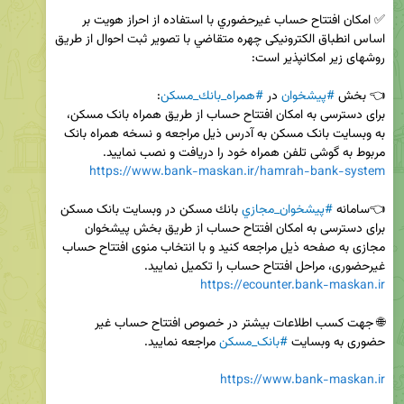
✅ امكان افتتاح حساب غيرحضوري با استفاده از احراز هويت بر 
اساس انطباق الكترونيكی چهره متقاضي با تصوير ثبت احوال از طريق 
👈 بخش 
#پيشخوان
 در 
#همراه‌_بانك_مسکن
برای دسترسی به امکان افتتاح حساب از طریق همراه بانک مسکن، 
به وبسایت بانک مسکن به آدرس ذیل مراجعه و نسخه همراه بانک 
مربوط به گوشی تلفن همراه خود را دریافت و نصب نمایید.

https://www.bank-maskan.ir/hamrah-bank-system
👈سامانه 
#پيشخوان_مجازي
برای دسترسی به امکان افتتاح حساب از طریق بخش پیشخوان 
مجازی به صفحه ذیل مراجعه کنید و با انتخاب منوی افتتاح حساب 
غیرحضوری، مراحل افتتاح حساب را تکمیل نمایید.

https://ecounter.bank-maskan.ir
🌐 جهت کسب اطلاعات بیشتر در خصوص افتتاح حساب غیر 
حضوری به وبسایت 
#بانک_مسکن
https://www.bank-maskan.ir