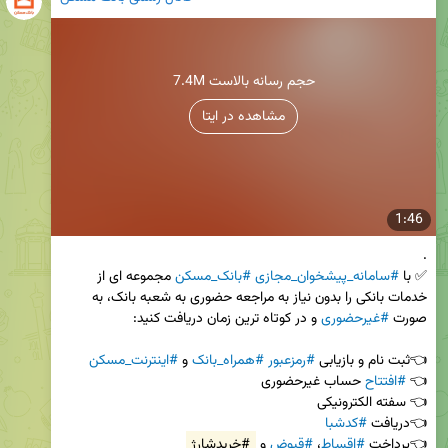
7.4M حجم رسانه بالاست
مشاهده در ایتا
1:46
✅ با 
#سامانه_پیشخوان_مجازی
#بانک_مسکن
 مجموعه ای از 
خدمات بانکی را بدون نیاز به مراجعه حضوری به شعبه بانک، به 
صورت 
#غیرحضوری
👈ثبت نام و بازیابی 
#رمزعبور
#همراه_بانک
 و 
#اینترنت_مسکن
👈 
#افتتاح
👈دریافت 
#کدشبا
👈پرداخت 
#اقساط
، 
#قبوض
 و 
#خریدشارژ