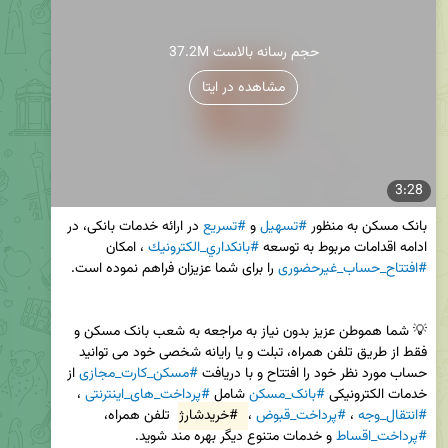
37.2M حجم رسانه بالاست
مشاهده در ایتا
3:28
بانک مسکن به منظور 
#تسهیل
 و 
#تسریع
 در ارائه خدمات بانکی، در 
ادامه اقدامات مربوط به توسعه 
#بانكداري_الكترونيك
 ، امکان 
#افتتاح_حساب_غیرحضوری
💡 شما هموطن عزیز بدون نیاز به مراجعه به شعب بانک مسکن و 
فقط از طریق تلفن همراه، تبلت و یا رایانه شخصی خود می توانید 
حساب مورد نظر خود را افتتاح و با دریافت 
#مسکن_کارت_مجازی
 از 
خدمات الکترونیکی 
#بانک_مسکن
 شامل 
#پرداخت_های_اینترنتی
 ، 
#انتقال_وجه
 ، 
#پرداخت_قبوض
 ، 
#خریدشارژ
 تلفن همراه، 
#پرداخت_اقساط