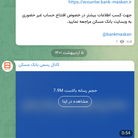
https://ecounter.bank-maskan.ir
جهت کسب اطلاعات بیشتر در خصوص افتتاح حساب غیر حضوری 
@bankmaskan
1
۱۱:۱۶
۵ اردیبهشت ۱۴۰۱
کانال رسمی بانک مسکن
7.9M حجم رسانه بالاست
مشاهده در ایتا
0:54