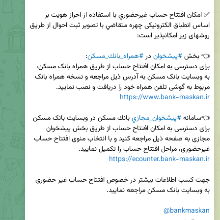
✅ امكان افتتاح حساب غيرحضوري با استفاده از احراز هويت بر 
اساس انطباق الكترونيكی چهره متقاضي با تصوير ثبت احوال از طريق 
👈 بخش 
#پيشخوان
 در 
#همراه‌_بانك_مسکن
برای دسترسی به امکان افتتاح حساب از طریق همراه بانک مسکن، 
به وبسایت بانک مسکن به آدرس ذیل مراجعه و نسخه همراه بانک 
مربوط به گوشی تلفن همراه خود را دریافت و نصب نمایید.

https://www.bank-maskan.ir
👈سامانه 
#پيشخوان_مجازي
برای دسترسی به امکان افتتاح حساب از طریق بخش پیشخوان 
مجازی به صفحه ذیل مراجعه کنید و با انتخاب منوی افتتاح حساب 
غیرحضوری، مراحل افتتاح حساب را تکمیل نمایید.

https://ecounter.bank-maskan.ir
جهت کسب اطلاعات بیشتر در خصوص افتتاح حساب غیر حضوری 
@bankmaskan