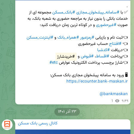
✅ با 
#سامانه_پیشخوان_مجازی
#بانک_مسکن
 مجموعه ای از 
خدمات بانکی را بدون نیاز به مراجعه حضوری به شعبه بانک، به 
صورت 
#غیرحضوری
👈ثبت نام و بازیابی 
#رمزعبور
#همراه_بانک
 و 
#اینترنت_مسکن
👈 
#افتتاح
👈دریافت 
#کدشبا
👈پرداخت 
#اقساط
، 
#قبوض
 و 
#خریدشارژ
👈شارژ برچسب پرداخت الکترونیک عوارض 
#etc
🖥 ورود به سامانه پیشخوان مجازی بانک مسکن:

https://ecounter.bank-maskan.ir
@bankmaskan
1
۹:۴۹
۲۳ آذر ۱۴۰۱
کانال رسمی بانک مسکن