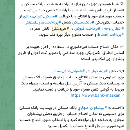
💡 شما هموطن عزیز بدون نیاز به مراجعه به شعب بانک مسکن و 
فقط از طریق تلفن همراه، تبلت و یا رایانه شخصی خود می توانید 
حساب مورد نظر خود را افتتاح و با دریافت 
#مسکن_کارت_مجازی
 از 
خدمات الکترونیکی 
#بانک_مسکن
 شامل 
#پرداخت_های_اینترنتی
 ، 
#انتقال_وجه
 ، 
#پرداخت_قبوض
 ، 
#خریدشارژ
 تلفن همراه، 
#پرداخت_اقساط
✅ امكان افتتاح حساب غيرحضوري با استفاده از احراز هويت بر 
اساس انطباق الكترونيكی چهره متقاضي با تصوير ثبت احوال از طريق 
👈 بخش 
#پيشخوان
 در 
#همراه‌_بانك_مسکن
برای دسترسی به امکان افتتاح حساب از طریق همراه بانک مسکن، 
به وبسایت بانک مسکن به آدرس ذیل مراجعه و نسخه همراه بانک 
مربوط به گوشی تلفن همراه خود را دریافت و نصب نمایید.

https://www.bank-maskan.ir
👈سامانه 
#پيشخوان_مجازي
برای دسترسی به امکان افتتاح حساب از طریق بخش پیشخوان 
مجازی به صفحه ذیل مراجعه کنید و با انتخاب منوی افتتاح حساب 
غیرحضوری، مراحل افتتاح حساب را تکمیل نمایید.
