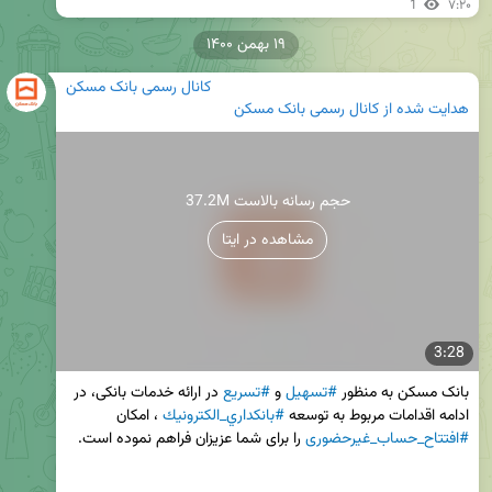
1
۷:۲۰
۱۹ بهمن ۱۴۰۰
کانال رسمی بانک مسکن
هدایت شده از
کانال رسمی بانک مسکن
37.2M حجم رسانه بالاست
مشاهده در ایتا
3:28
بانک مسکن به منظور 
#تسهیل
 و 
#تسریع
 در ارائه خدمات بانکی، در 
ادامه اقدامات مربوط به توسعه 
#بانكداري_الكترونيك
 ، امکان 
#افتتاح_حساب_غیرحضوری