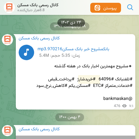
کانال رسمی بانک مسکن
پیوستن
8.8هزار دنبال‌کننده
۲۴ دی ۱۴۰۲
۱۸ اردیبهشت ۱۳۹۷
کانال رسمی بانک مسکن
بانکمشروح خبر بانک مسکن970216.mp3
زمان:
5:35
حجم: 5.4M
#تلفنبانک #64096 
#خریدشارژ
 #پرداخت_قبض  
@bankmaskan
476
۷:۱
۴ بهمن ۱۴۰۰
کانال رسمی بانک مسکن