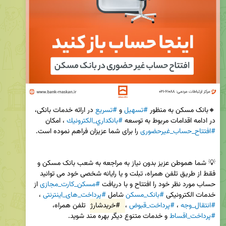
🔸بانک مسکن به منظور 
#تسهیل
 و 
#تسریع
 در ارائه خدمات بانکی، 
در ادامه اقدامات مربوط به توسعه 
#بانكداري_الكترونيك
 ، امکان 
#افتتاح_حساب_غیرحضوری
💡 شما هموطن عزیز بدون نیاز به مراجعه به شعب بانک مسکن و 
فقط از طریق تلفن همراه، تبلت و یا رایانه شخصی خود می توانید 
حساب مورد نظر خود را افتتاح و با دریافت 
#مسکن_کارت_مجازی
 از 
خدمات الکترونیکی 
#بانک_مسکن
 شامل 
#پرداخت_های_اینترنتی
 ، 
#انتقال_وجه
 ، 
#پرداخت_قبوض
 ، 
#خریدشارژ
 تلفن همراه، 
#پرداخت_اقساط