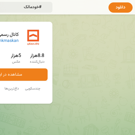
دانلود
کانال رسم
nkmaskan
8.8هزار
5هزار
دنبال‌کننده
عکس
مشاهده در ایت
چندسکویی
داغ‌ترین‌ها