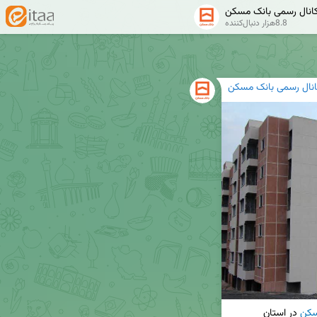
انال رسمی بانک مسکن
8.8هزار دنبال‌کننده
انال رسمی بانک مسکن
کن
 در استان 