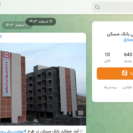
ک
۱۶ اسفند ۱۴۰۳
۱۶ اسفند ۱۴۰۳
ی بانک مسکن
ک
@ba
10
643
ویدیو
فایل
ا
قوانین
پرسش‌ها
✅ آمار عملکرد بانک مسکن در طرح 
#نهضت_ملی_مس