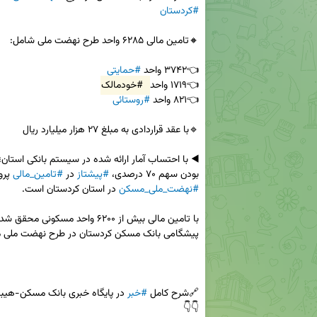
#کردستان
👈۳۷۴۲ واحد 
#حمایتی
👈۱۷۱۹ واحد 
#خودمالک
👈۸۲۱ واحد 
#روستائی
بودن سهم ۷۰ درصدی، 
#پیشتاز
 در 
#تامین_مالی
 پرو
#نهضت_ملی_مسکن
🔗شرح کامل 
#خبر
👇👇
