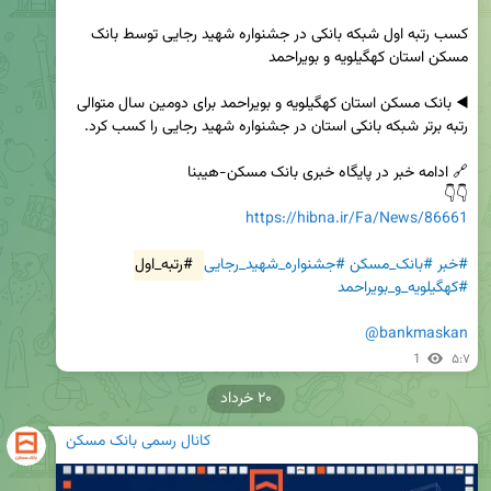
کسب رتبه اول شبکه بانکی در جشنواره شهید رجایی توسط بانک 
◀️ بانک مسکن استان کهگیلویه و بویراحمد برای دومین سال متوالی 
👇👇

https://hibna.ir/Fa/News/86661
#خبر
#بانک_مسکن
#جشنواره_شهید_رجایی
#رتبه_اول
#کهگیلویه_و_بویراحمد
@bankmaskan
1
۵:۷
۲۰ خرداد
کانال رسمی بانک مسکن