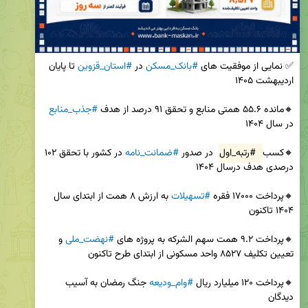
✅ نمایی از موفقیت های 
#بانک_مسکن
 در 
#استان_قزوین
 تا پایان 
🔸️مانده ۵۵.۶ همتی منابع و تحقق ۹۱ درصد از هدف 
#جذب_منابع
🔸️کسب 
#رتبه_اول
 در صدور 
#ضمانت_نامه
 در کشور با تحقق ۱۰۲ 
🔸️پرداخت ۱۷۰۰۰ فقره 
#تسهیلات
 به ارزش ۸ همت از ابتدای سال 
🔸️پرداخت ۹.۲ همت سهم الشرکه به پروژه های 
#نهضت_ملی
 و 
🔸️پرداخت ۱۲۰ میلیارد ریال 
#وام_ودیعه
 جنگ رمضان به آسیب 