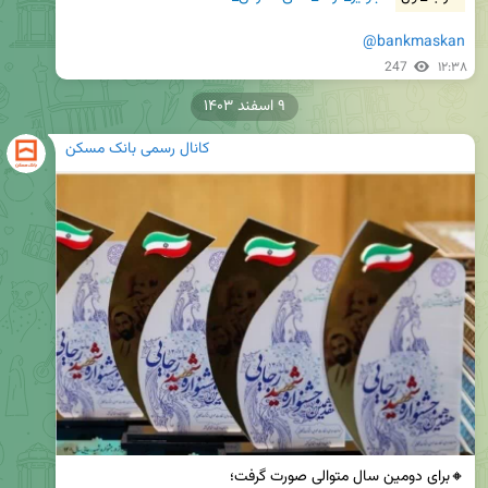
@bankmaskan
247
۱۲:۳۸
۹ اسفند ۱۴۰۳
کانال رسمی بانک مسکن