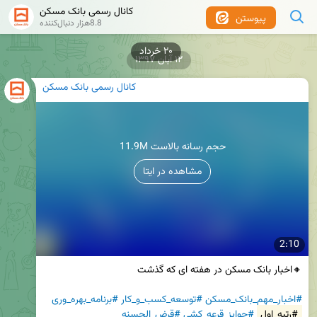
کانال رسمی بانک مسکن
پیوستن
8.8هزار دنبال‌کننده
۲۰ خرداد
۱۲ آبان ۱۳۹۷
کانال رسمی بانک مسکن
11.9M حجم رسانه بالاست
مشاهده در ایتا
2:10
#اخبار_مهم_بانک_مسکن
#توسعه_کسب_و_کار
#برنامه_بهره_وری
#رتبه_اول
#جوایز_قرعه_کشی
#قرض_الحسنه