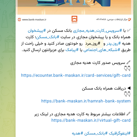
✅ با 
#سرویس_کارت_هدیه_مجازی
 بانک مسکن در 
#پیشخوان
همراه بانک و یا پیشخوان مجازی در سایت 
#بانک_مسکن
؛ کارت 
هدیه 
#روز_پدر
 و 
#روز_مرد
 رو خودتون صادر کنید و خیلی راحت از 
طریق 
#شبکه_های_اجتماعی
 یا 
#پیامک
👇👇

https://ecounter.bank-maskan.ir/card-services/gift-card
👇👇

https://bank-maskan.ir/hamrah-bank-system
🔗 اطلاعات بیشتر مربوط به کارت هدیه مجازی در لینک زیر

https://bank-maskan.ir//virtual-gift-card
#اینفوگرافیک
#بانک_مسکن
#هدیه