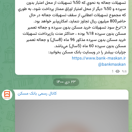
تسهيلات جعاله به نحوي كه 50% تسهيلات از محل اعتبار بدون 
سپرده و 50% ديگر از محل امتياز اوراق ممتاز پرداخت شود، به طوري 
كه مجموع تسهيلات اعطايي از سقف تسهيلات جعاله در حال 
👈نرخ سود تسهيلات خريد مسكن بدون سپرده و جعاله تعمير 
مسكن بدون سپرده 18% بوده ، حداكثر مدت بازپرداخت تسهيلات 
خريد مسكن بدون سپرده مذكور 96 ماه (8سال) و جعاله تعمير 
جزئیات بیشتر را در وبسایت بانک مسکن بخوانید:

https://www.bank-maskan.ir
@bankmaskan
1
۹:۱۱
۲۳ دی ۱۴۰۰
کانال رسمی بانک مسکن