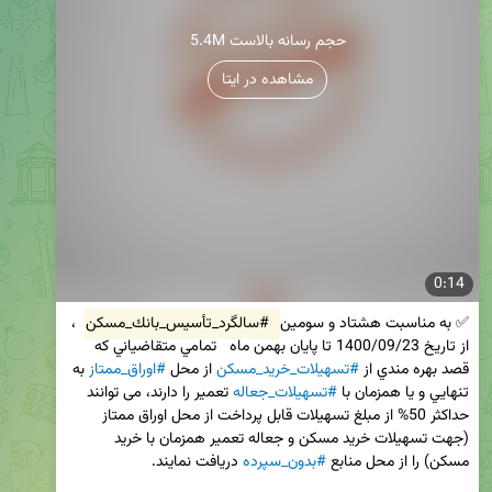
5.4M حجم رسانه بالاست
مشاهده در ایتا
0:14
✅ به مناسبت هشتاد و سومين 
#سالگرد_تأسيس_بانك_مسکن
 ، 
از تاريخ 1400/09/23 تا پایان بهمن ماه   تمامي متقاضياني كه 
قصد بهره‌ مندي از 
#تسهيلات_خريد_مسكن
 از محل 
#اوراق_ممتاز
 به 
تنهايي و يا همزمان با 
#تسهيلات_جعاله
 تعمير را دارند، می توانند 
حداكثر 50% از مبلغ تسهيلات قابل پرداخت از محل اوراق ممتاز 
(جهت تسهيلات خريد مسكن و جعاله تعمير همزمان با خريد 
مسكن) را از محل منابع 
#بدون_سپرده