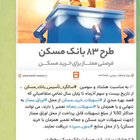
✅ به مناسبت هشتاد و سومين 
#سالگرد_تأسيس_بانك_مسکن
 ، 
از تاريخ بیست و سوم آذرماه تا پایان سال تمامي متقاضياني كه 
قصد بهره‌ مندي از 
#تسهيلات_خريد_مسكن
 از محل 
#اوراق_ممتاز
 به 
تنهايي و يا همزمان با 
#تسهيلات_جعاله
 تعمير را دارند، می توانند 
حداكثر 50% از مبلغ تسهيلات قابل پرداخت از محل اوراق ممتاز 
(جهت تسهيلات خريد مسكن و جعاله تعمير همزمان با خريد 
مسكن) را از محل منابع 
#بدون_سپرده
👈 جزئیات بیشتر را در وبسایت بانک مسکن بخوانید:
