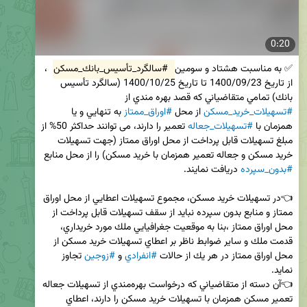
0:20
✅ به مناسبت هشتاد و سومين 
#سالگرد_تأسيس_بانك_مسکن
 ، 
از تاريخ 1400/09/23 تا تاريخ 1400/10/25 (سالگرد تأسيس 
بانك) تمامي متقاضياني كه قصد بهره‌ مندي از 
#تسهيلات_خريد_مسكن
 از محل 
#اوراق_ممتاز
 به تنهايي و يا 
همزمان با 
#تسهيلات_جعاله
 تعمير را دارند، می توانند حداكثر 50% از 
مبلغ تسهيلات قابل پرداخت از محل اوراق ممتاز (جهت تسهيلات 
خريد مسكن و جعاله تعمير همزمان با خريد مسكن) را از محل منابع 
#بدون_سپرده
👈در تسهيلات خريد مسكن، مجموع تسهيلات اعطايي از محل اوراق 
ممتاز و منابع بدون سپرده نبايد از سقف تسهيلات قابل پرداخت از 
محل اوراق ممتاز ،بنا به موقعيت جغرافيايي ملك مورد خريداري، 
قدمت ملك و ساير ضوابط ناظر بر اعطاي تسهيلات خريد مسكن از 
محل اوراق ممتاز در هر يك از حالات 
#انفرادي
 و 
#زوجين
 تجاوز 
👈آن دسته از متقاضياني كه درخواست بهره‌مندي از تسهيلات جعاله 
تعمير مسكن همزمان با تسهيلات خريد مسكن را دارند، اعطاي 