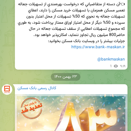
👈آن دسته از متقاضياني كه درخواست بهره‌مندي از تسهيلات جعاله 
تعمير مسكن همزمان با تسهيلات خريد مسكن را دارند، اعطاي 
تسهيلات جعاله به نحوي كه 50% تسهيلات از محل اعتبار بدون 
سپرده و 50% ديگر از محل امتياز اوراق ممتاز پرداخت شود، به طوري 
كه مجموع تسهيلات اعطايي از سقف تسهيلات جعاله در حال 
جزئیات بیشتر را در وبسایت بانک مسکن بخوانید:

https://www.bank-maskan.ir
@bankmaskan
1
۹:۱۹
۲۳ بهمن ۱۴۰۰
کانال رسمی بانک مسکن